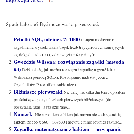
Spodobało się? Być może warto przeczytać:
Pchełki SQL, odcinek 7: 1000
Pisałem niedawno o
zagadnieniu wyszukiwania trójek liczb trzycyfrowych sumujących
się dokładnie do 1000, z dziewięciu różnych cyfr....
Gwoździe Wilsona: rozwiązanie zagadki (metoda
#3)
Dziś pokażę, jak można rozwiązać zagadkę o gwoździach
Wilsona za pomocą SQL-a. Rozwiązanie nadesłał jeden z
Czytelników. Pozwoliłem sobie nieco...
Bliźniacze pierwszaki
Nie dalej niż kilka dni temu opisałem
prościutką zagadkę o liczbach pierwszych bliźniaczych (do
poczytania tutaj), a już dziś rano...
Numerki
Nie rozumiem całkiem jak można nie zachwycać się
faktem, że 555 x 666 = 369630 Fascynuje mnie również fakt, że...
Zagadka matematyczna z hakiem – rozwiązanie