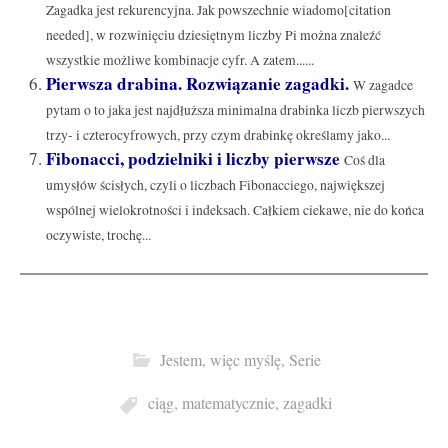
Zagadka jest rekurencyjna. Jak powszechnie wiadomo[citation
needed], w rozwinięciu dziesiętnym liczby Pi można znaleźć
wszystkie możliwe kombinacje cyfr. A zatem......
Pierwsza drabina. Rozwiązanie zagadki.
W zagadce
pytam o to jaka jest najdłuższa minimalna drabinka liczb pierwszych
trzy- i czterocyfrowych, przy czym drabinkę określamy jako...
Fibonacci, podzielniki i liczby pierwsze
Coś dla
umysłów ścisłych, czyli o liczbach Fibonacciego, największej
wspólnej wielokrotności i indeksach. Całkiem ciekawe, nie do końca
oczywiste, trochę...
Jestem, więc myślę
,
Serie
ciąg
,
matematycznie
,
zagadki