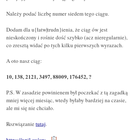
Należy podać liczbę numer siedem tego ciągu.
Dodam dla u{łatw|trudn}ienia, że ciąg ów jest
nieskończony i rośnie dość szybko (acz nieregularnie),
co zresztą widać po tych kilku pierwszych wyrazach.
A oto nasz ciąg:
10, 138, 2121, 3497, 88009, 176452, ?
P.S. W zasadzie powinienem był poczekać z tą zagadką
mniej więcej miesiąc, wtedy byłaby bardziej na czasie,
ale mi się nie chciało.
Rozwiązanie
tutaj
.
https://xpil.eu/erv