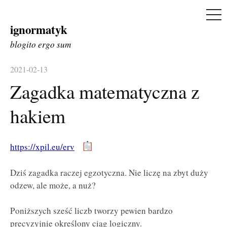
ME
ignormatyk
Skip
to
blogito ergo sum
content
2021-02-13
Zagadka matematyczna z
hakiem
https://xpil.eu/erv
Dziś zagadka raczej egzotyczna. Nie liczę na zbyt duży
odzew, ale może, a nuż?
Poniższych sześć liczb tworzy pewien bardzo
precyzyjnie określony ciąg logiczny.