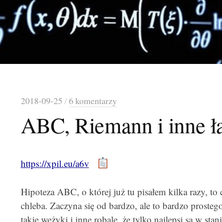
2018-09-25
/
6 komentarzy
ABC, Riemann i inne ł
https://xpil.eu/a6v
Hipoteza ABC, o której już tu pisałem kilka razy, t
chleba. Zaczyna się od bardzo, ale to bardzo proste
takie wężyki i inne robale, że tylko najlepsi są w stan