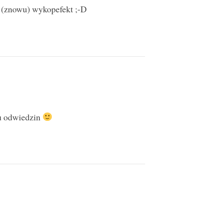
ł (znowu) wykopefekt ;-D
ru odwiedzin