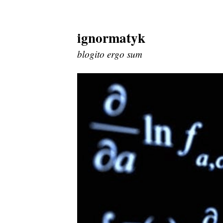
ignormatyk
Skip
to
blogito ergo sum
content