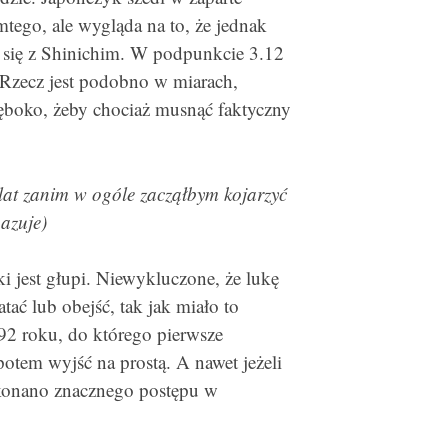
amtego, ale wygląda na to, że jednak
i się z Shinichim. W podpunkcie 3.12
. Rzecz jest podobno w miarach,
łęboko, żeby chociaż musnąć faktyczny
 lat zanim w ogóle zacząłbym kojarzyć
azuje)
i jest głupi. Niewykluczone, że lukę
tać lub obejść, tak jak miało to
2 roku, do którego pierwsze
potem wyjść na prostą. A nawet jeżeli
okonano znacznego postępu w