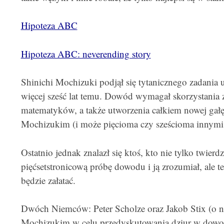
Hipoteza ABC
Hipoteza ABC: neverending story
Shinichi Mochizuki podjął się tytanicznego zadania 
więcej sześć lat temu. Dowód wymagał skorzystania
matematyków, a także utworzenia całkiem nowej gałęz
Mochizukim (i może pięcioma czy sześcioma innymi 
Ostatnio jednak znalazł się ktoś, kto nie tylko twierdz
pięćsetstronicową próbę dowodu i ją zrozumiał, ale też
będzie załatać.
Dwóch Niemców: Peter Scholze oraz Jakob Stix (o ni
Mochizukim w celu przedyskutowania dziur w dowod