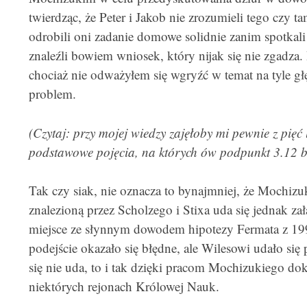
twierdząc, że Peter i Jakob nie zrozumieli tego czy t
odrobili oni zadanie domowe solidnie zanim spotkal
znaleźli bowiem wniosek, który nijak się nie zgadza
chociaż nie odważyłem się wgryźć w temat na tyle g
problem.
(Czytaj: przy mojej wiedzy zajęłoby mi pewnie z pięć
podstawowe pojęcia, na których ów podpunkt 3.12 b
Tak czy siak, nie oznacza to bynajmniej, że Mochizuk
znalezioną przez Scholzego i Stixa uda się jednak zała
miejsce ze słynnym dowodem hipotezy Fermata z 199
podejście okazało się błędne, ale Wilesowi udało się 
się nie uda, to i tak dzięki pracom Mochizukiego d
niektórych rejonach Królowej Nauk.