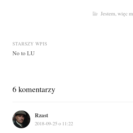
Jestem, więc m
Post
STARSZY WPIS
No to LU
navigation
6 komentarzy
Rzast
2018-09-25 o 11:22