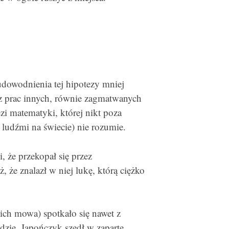
udowodnienia tej hipotezy mniej
 z prac innych, równie zagmatwanych
i matematyki, której nikt poza
ludźmi na świecie) nie rozumie.
i, że przekopał się przez
, że znalazł w niej lukę, którą ciężko
ch mowa) spotkało się nawet z
zie. Japończyk szedł w zaparte