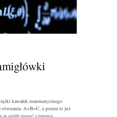
amigłówki
o ciężki kawałek matematycznego
go równania: A+B=C, a potem to już
ie w ogóle ruszyć z miejsca.