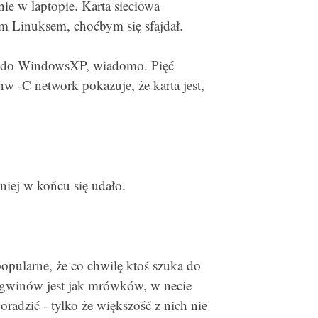
nie w laptopie. Karta sieciowa
 Linuksem, choćbym się sfajdał.
ki do WindowsXP, wiadomo. Pięć
hw -C network pokazuje, że karta jest,
niej w końcu się udało.
popularne, że co chwilę ktoś szuka do
ngwinów jest jak mrówków, w necie
oradzić - tylko że większość z nich nie