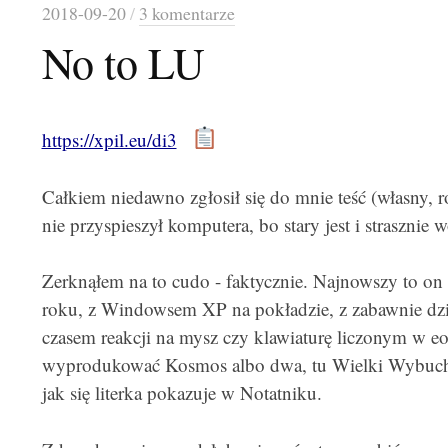
2018-09-20
/
3 komentarze
No to LU
https://xpil.eu/di3
Całkiem niedawno zgłosił się do mnie teść (własny,
nie przyspieszył komputera, bo stary jest i strasznie w
Zerknąłem na to cudo - faktycznie. Najnowszy to on 
roku, z Windowsem XP na pokładzie, z zabawnie dzi
czasem reakcji na mysz czy klawiaturę liczonym w e
wyprodukować Kosmos albo dwa, tu Wielki Wybuch
jak się literka pokazuje w Notatniku.