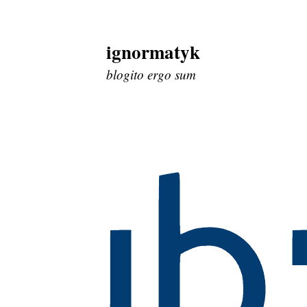
ignormatyk
Skip
to
blogito ergo sum
content