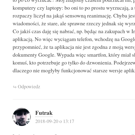
komputery czy laptopy: bo oni to po prostu wyrzucają, a 
rozpaczy liczył na jakąś sensowną reanimację. Chyba jest
wiadomości, że stare, ale sprawne rzeczy jednak się wyr
Co jakiś czas daję się nabrać, np. będąc na zakupach w In
aplikacją. No więc wyciągam telefon, wchodzę na Google 
przypomnieć, że ta aplikacja nie jest zgodna z moją wersj
dokumenty Google. Wypada więc smartfon, który miał sł
komuś, kto potrzebuje go tylko do dzwonienia. Podejrze
dlaczego nie mogłyby funkcjonować starsze wersje aplik
Odpowiedz
Futrak
2018-09-20 o 13:17