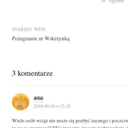
Ogólne
Post
STARSZY WPIS
Pożegnanie ze Wskrzynką
navigation
3 komentarze
40i6
2018-09-20 o 12:15
Wiele osób wciąż nie może się pozbyć zacnego i poczciwe
to po co wyrzucać? Mój znajomy czasem podrzucał mi, pr