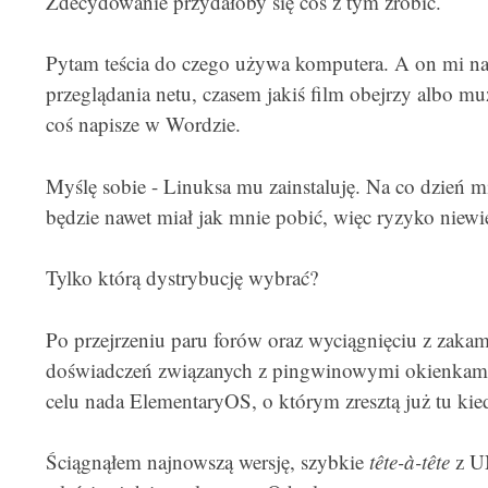
Zdecydowanie przydałoby się coś z tym zrobić.
Pytam teścia do czego używa komputera. A on mi na t
przeglądania netu, czasem jakiś film obejrzy albo 
coś napisze w Wordzie.
Myślę sobie - Linuksa mu zainstaluję. Na co dzień mi
będzie nawet miał jak mnie pobić, więc ryzyko niewie
Tylko którą dystrybucję wybrać?
Po przejrzeniu paru forów oraz wyciągnięciu z zaka
doświadczeń związanych z pingwinowymi okienkami w
celu nada ElementaryOS, o którym zresztą już tu ki
Ściągnąłem najnowszą wersję, szybkie
tête-à-tête
z UN