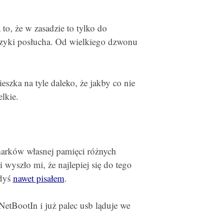
o, że w zasadzie to tylko do
muzyki posłucha. Od wielkiego dzwonu
eszka na tyle daleko, że jakby co nie
lkie.
marków własnej pamięci różnych
yszło mi, że najlepiej się do tego
edyś
nawet pisałem
.
etBootIn i już palec usb ląduje we