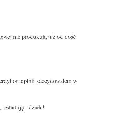
towej nie produkują już od dość
ierdylion opinii zdecydowałem w
estartuję - działa!