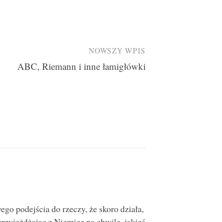
NOWSZY WPIS
ABC, Riemann i inne łamigłówki
go podejścia do rzeczy, że skoro działa,
zyjeżdżając z Niemiec na chwilę, jakieś