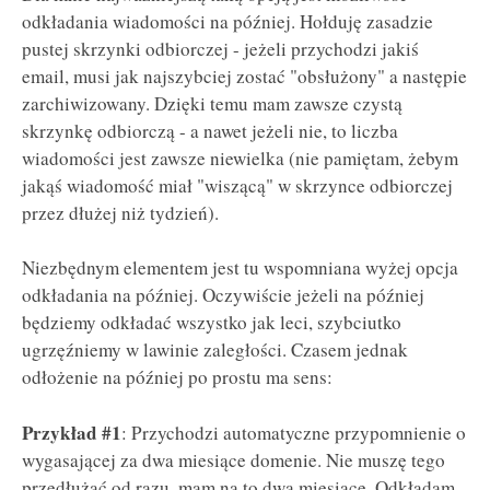
odkładania wiadomości na później. Hołduję zasadzie
pustej skrzynki odbiorczej - jeżeli przychodzi jakiś
email, musi jak najszybciej zostać "obsłużony" a następie
zarchiwizowany. Dzięki temu mam zawsze czystą
skrzynkę odbiorczą - a nawet jeżeli nie, to liczba
wiadomości jest zawsze niewielka (nie pamiętam, żebym
jakąś wiadomość miał "wiszącą" w skrzynce odbiorczej
przez dłużej niż tydzień).
Niezbędnym elementem jest tu wspomniana wyżej opcja
odkładania na później. Oczywiście jeżeli na później
będziemy odkładać wszystko jak leci, szybciutko
ugrzęźniemy w lawinie zaległości. Czasem jednak
odłożenie na później po prostu ma sens:
Przykład #1
: Przychodzi automatyczne przypomnienie o
wygasającej za dwa miesiące domenie. Nie muszę tego
przedłużać od razu, mam na to dwa miesiące. Odkładam