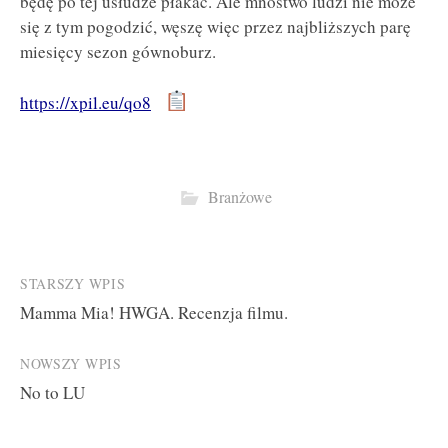
będę po tej usłudze płakać. Ale mnóstwo ludzi nie może
się z tym pogodzić, węszę więc przez najbliższych parę
miesięcy sezon gównoburz.
https://xpil.eu/qo8
Branżowe
Post
STARSZY WPIS
Mamma Mia! HWGA. Recenzja filmu.
navigation
NOWSZY WPIS
No to LU