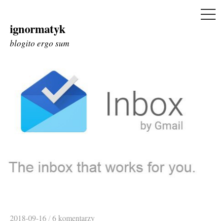
ME
ignormatyk
Skip
to
blogito ergo sum
content
2018-09-16
/
6 komentarzy