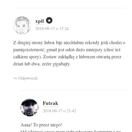
xpil
2018-09-17 o 17:24
Z drugiej strony Inbox bije niechlubne rekordy jeśli chodzi o
pamięciożerność; gmail jest odeń dużo mniejszy (choć też
całkiem spory). Zostaw zakłądkę z Inboxem otwartą przez
dziań lub dwa, zeżre gigabajty.
Odpowiedz
Futrak
2018-09-17 o 21:42
Aaaa! To przez niego!
Od jakiegoś czasu mam stałe włączony komputer a na