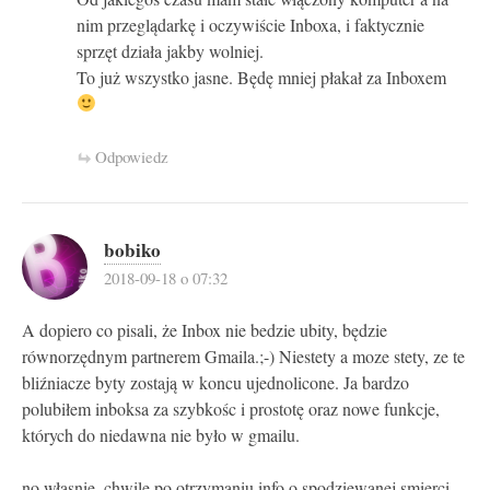
nim przeglądarkę i oczywiście Inboxa, i faktycznie
sprzęt działa jakby wolniej.
To już wszystko jasne. Będę mniej płakał za Inboxem
Odpowiedz
bobiko
2018-09-18 o 07:32
A dopiero co pisali, że Inbox nie bedzie ubity, będzie
równorzędnym partnerem Gmaila.;-) Niestety a moze stety, ze te
bliźniacze byty zostają w koncu ujednolicone. Ja bardzo
polubiłem inboksa za szybkośc i prostotę oraz nowe funkcje,
których do niedawna nie było w gmailu.
no własnie, chwile po otrzymaniu info o spodziewanej smierci,