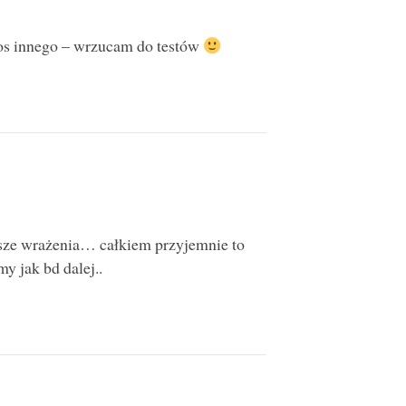
cos innego – wrzucam do testów
wsze wrażenia… całkiem przyjemnie to
y jak bd dalej..