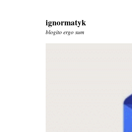
ignormatyk
Skip
to
blogito ergo sum
content