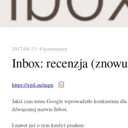
2017-04-13
/
6 komentarzy
Inbox: recenzja (znowu
https://xpil.eu/nqm
Jakiś czas temu Google wprowadziło konkurenta dla 
dźwięcznej nazwie Inbox.
I nawet już o tym kiedyś pisałem: