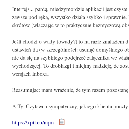
Interfejs... pardą, międzymordzie aplikacji jest czyste
zawsze pod ręką, wszystko działa szybko i sprawni
skrótów (włączając w to praktycznie bezmyszową ob
Jeśli chodzi o wady (owady?) to na razie znalazłem d
ustawień tła (w szczególności: usunąć domyślnego obr
nie da się na szybkiego podejrzeć załącznika we wł
wychodzącej. To drobiazgi i miejmy nadzieję, że zo
wersjach Inboxa.
Reasumujac: mam wrażenie, że tym razem pozostanę p
A Ty, Czytawcu sympatyczny, jakiego klienta poczty
https://xpil.eu/nqm