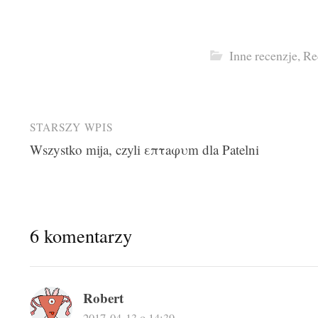
Inne recenzje
,
Re
Post
STARSZY WPIS
Wszystko mija, czyli επτaφυm dla Patelni
navigation
6 komentarzy
Robert
2017-04-13 o 14:39