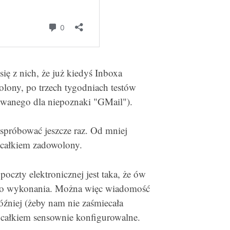
ię z nich, że już kiedyś Inboxa
olony, po trzech tygodniach testów
zwanego dla niepoznaki "GMail").
spróbować jeszcze raz. Od mniej
 całkiem zadowolony.
czty elektronicznej jest taka, że ów
e do wykonania. Można więc wiadomość
óźniej (żeby nam nie zaśmiecała
t całkiem sensownie konfigurowalne.