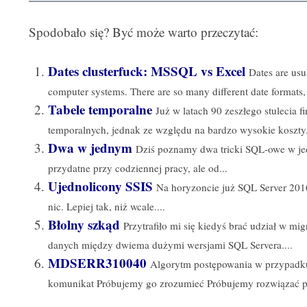
Spodobało się? Być może warto przeczytać:
Dates clusterfuck: MSSQL vs Excel
Dates are usu
computer systems. There are so many different date formats, 
Tabele temporalne
Już w latach 90 zeszłego stulecia f
temporalnych, jednak ze względu na bardzo wysokie koszty.
Dwa w jednym
Dziś poznamy dwa tricki SQL-owe w jed
przydatne przy codziennej pracy, ale od...
Ujednolicony SSIS
Na horyzoncie już SQL Server 2016
nic. Lepiej tak, niż wcale....
Błolny szkąd
Przytrafiło mi się kiedyś brać udział w mig
danych między dwiema dużymi wersjami SQL Servera....
MDSERR310040
Algorytm postępowania w przypadku
komunikat Próbujemy go zrozumieć Próbujemy rozwiązać pro