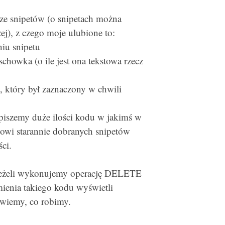
ze snipetów (o snipetach można
ej), z czego moje ulubione to:
iu snipetu
howka (o ile jest ona tekstowa rzecz
który był zaznaczony w chwili
 piszemy duże ilości kodu w jakimś w
owi starannie dobranych snipetów
ci.
jeżeli wykonujemy operację DELETE
nia takiego kodu wyświetli
wiemy, co robimy.