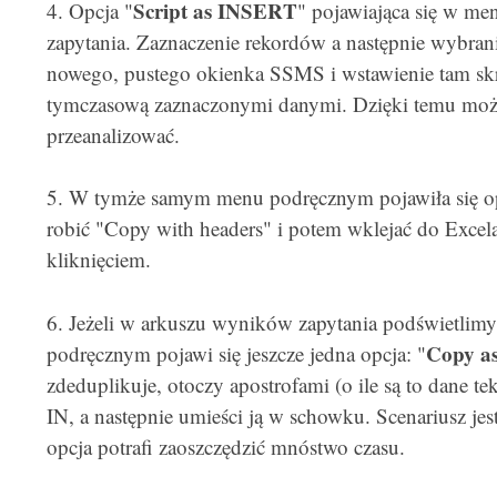
Script as INSERT
4. Opcja "
" pojawiająca się w m
zapytania. Zaznaczenie rekordów a następnie wybrani
nowego, pustego okienka SSMS i wstawienie tam skr
tymczasową zaznaczonymi danymi. Dzięki temu moż
przeanalizować.
5. W tymże samym menu podręcznym pojawiła się op
robić "Copy with headers" i potem wklejać do Excel
kliknięciem.
6. Jeżeli w arkuszu wyników zapytania podświetlimy
Copy as
podręcznym pojawi się jeszcze jedna opcja: "
zdeduplikuje, otoczy apostrofami (o ile są to dane te
IN, a następnie umieści ją w schowku. Scenariusz je
opcja potrafi zaoszczędzić mnóstwo czasu.