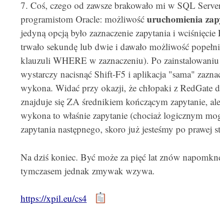
7. Coś, czego od zawsze brakowało mi w SQL Serverz
uruchomienia zap
programistom Oracle: możliwość
jedyną opcją było zaznaczenie zapytania i wciśnięcie 
trwało sekundę lub dwie i dawało możliwość popełni
klauzuli WHERE w zaznaczeniu). Po zainstalowaniu 
wystarczy nacisnąć Shift-F5 i aplikacja "sama" zazna
wykona. Widać przy okazji, że chłopaki z RedGate db
znajduje się ZA średnikiem kończącym zapytanie, ale w
wykona to właśnie zapytanie (chociaż logicznym m
zapytania następnego, skoro już jesteśmy po prawej st
Na dziś koniec. Być może za pięć lat znów napomk
tymczasem jednak zmywak wzywa.
https://xpil.eu/cs4