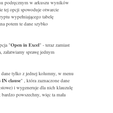
enu podręcznym w arkuszu wyników
e tej opcji spowoduje otwarcie
yptu wypełniającego tabelę
na potem te dane szybko
Open in Excel
cja "
" - teraz zamiast
a, załatwiamy sprawę jednym
 dane tylko z jednej kolumny, w menu
 IN clause
" , która zaznaczone dane
kstowe) i wygeneruje dla nich klauzulę
st bardzo powszechny, więc ta mała