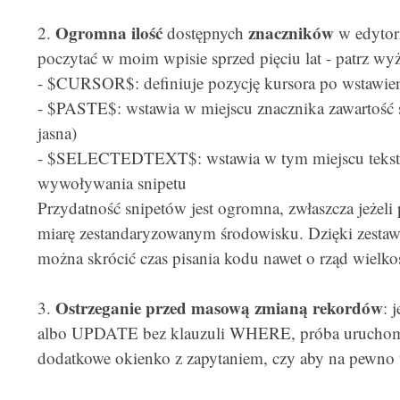
Ogromna ilość
znaczników
2.
dostępnych
w edytor
poczytać w moim wpisie sprzed pięciu lat - patrz wyż
- $CURSOR$: definiuje pozycję kursora po wstawien
- $PASTE$: wstawia w miejscu znacznika zawartość sc
jasna)
- $SELECTEDTEXT$: wstawia w tym miejscu tekst, 
wywoływania snipetu
Przydatność snipetów jest ogromna, zwłaszcza jeżeli
miarę zestandaryzowanym środowisku. Dzięki zestaw
można skrócić czas pisania kodu nawet o rząd wielkoś
Ostrzeganie przed masową zmianą rekordów
3.
: 
albo UPDATE bez klauzuli WHERE, próba uruchomie
dodatkowe okienko z zapytaniem, czy aby na pewno 