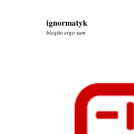
ignormatyk
Skip
to
blogito ergo sum
content