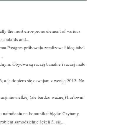
ally the most error-prone element of various
standards and...
irma Postgres próbowała zrealizować ideę tabel
..
nym. Obydwa są raczej banalne i raczej mało
, a ja dopiero się oswajam z wersją 2012. No
racji niewielkiej (ale bardzo ważnej) hurtowni
 natrafienia na komunikat błędu: Czytamy
blem samodzielnie Jeżeli 3. się...