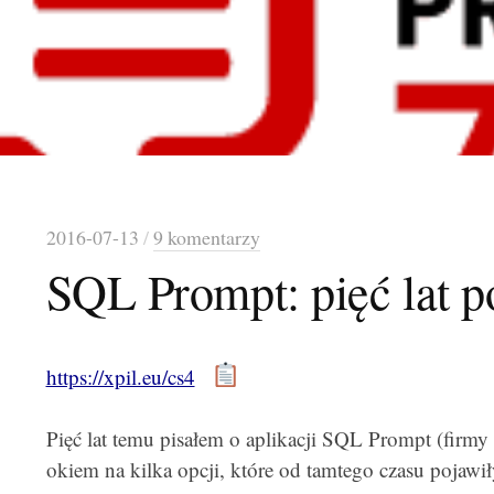
2016-07-13
/
9 komentarzy
SQL Prompt: pięć lat p
https://xpil.eu/cs4
Pięć lat temu pisałem o aplikacji SQL Prompt (firmy
okiem na kilka opcji, które od tamtego czasu pojawiły 