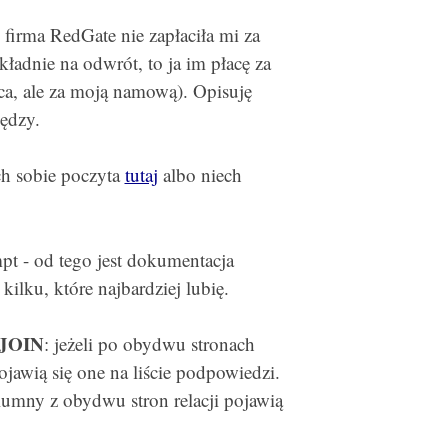
 firma RedGate nie zapłaciła mi za
kładnie na odwrót, to ja im płacę za
wca, ale za moją namową). Opisuję
iędzy.
ch sobie poczyta
tutaj
albo niech
t - od tego jest dokumentacja
kilku, które najbardziej lubię.
 JOIN
: jeżeli po obydwu stronach
jawią się one na liście podpowiedzi.
olumny z obydwu stron relacji pojawią