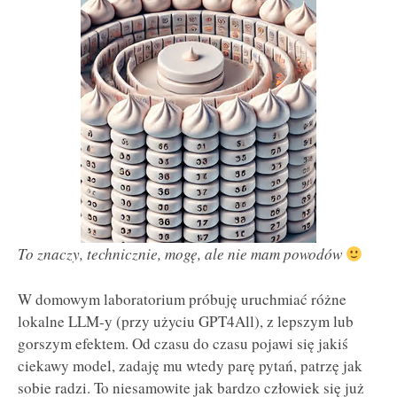
To znaczy, technicznie, mogę, ale nie mam powodów
W domowym laboratorium próbuję uruchmiać różne
lokalne LLM-y (przy użyciu GPT4All), z lepszym lub
gorszym efektem. Od czasu do czasu pojawi się jakiś
ciekawy model, zadaję mu wtedy parę pytań, patrzę jak
sobie radzi. To niesamowite jak bardzo człowiek się już