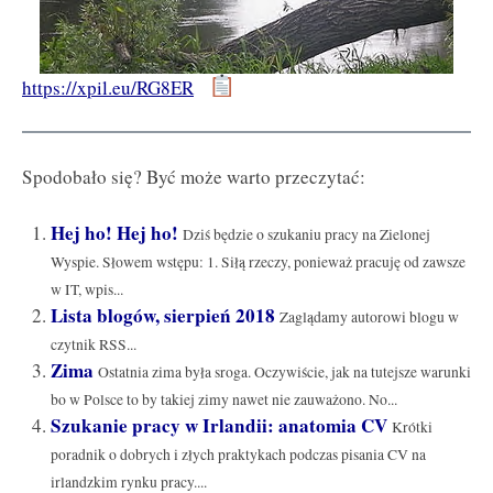
https://xpil.eu/RG8ER
Spodobało się? Być może warto przeczytać:
Hej ho! Hej ho!
Dziś będzie o szukaniu pracy na Zielonej
Wyspie. Słowem wstępu: 1. Siłą rzeczy, ponieważ pracuję od zawsze
w IT, wpis...
Lista blogów, sierpień 2018
Zaglądamy autorowi blogu w
czytnik RSS...
Zima
Ostatnia zima była sroga. Oczywiście, jak na tutejsze warunki
bo w Polsce to by takiej zimy nawet nie zauważono. No...
Szukanie pracy w Irlandii: anatomia CV
Krótki
poradnik o dobrych i złych praktykach podczas pisania CV na
irlandzkim rynku pracy....