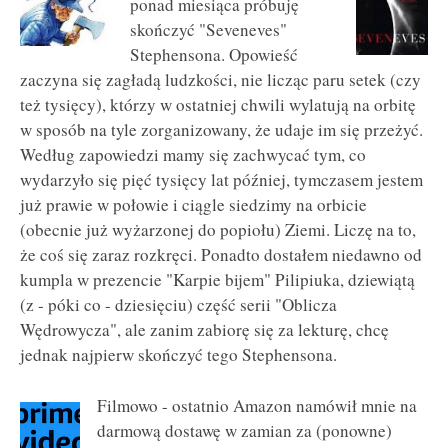
ponad miesiąca próbuję
skończyć "Seveneves"
Stephensona. Opowieść
zaczyna się zagładą ludzkości, nie licząc paru setek (czy
też tysięcy), którzy w ostatniej chwili wylatują na orbitę
w sposób na tyle zorganizowany, że udaje im się przeżyć.
Według zapowiedzi mamy się zachwycać tym, co
wydarzyło się pięć tysięcy lat później, tymczasem jestem
już prawie w połowie i ciągle siedzimy na orbicie
(obecnie już wyżarzonej do popiołu) Ziemi. Liczę na to,
że coś się zaraz rozkręci. Ponadto dostałem niedawno od
kumpla w prezencie "Karpie bijem" Pilipiuka, dziewiątą
(z - póki co - dziesięciu) część serii "Oblicza
Wędrowycza", ale zanim zabiorę się za lekturę, chcę
jednak najpierw skończyć tego Stephensona.
Filmowo - ostatnio Amazon namówił mnie na
darmową dostawę w zamian za (ponowne)