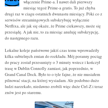
włączenie Prime-a. I nawet dali pierwszy
miesiąc tegoż Prime-a gratis. To już chyba
drugi raz w ciagu ostatnich dwunastu miesiący. Póki co z
serwisów streamingowych subskrybuję wyłącznie
Netflixa, ale jak się okaże, że Prime ciekawszy, może się
przesiądę. A jak nie, to za miesiąc anuluję subskrypcję,
do następnego razu.
Lokalne koleje państwowe jakiś czas temu wprowadziły
kilka subtelnych zmian do rozkładu. Mój poranny pociąg
do pracy został przesunięty o 3 minuty wstecz i kończył
trasę w Dublin Connolly zamiast, jak poprzednio, w
Grand Canal Dock. Było to o tyle fajne, że nie musiałem
pilnować stacji, na której wysiadam. Ale podobno dużo
ludzi narzekało, niedawno zrobili więc duże Ctrl-Z i teraz
znów jest po staremu.