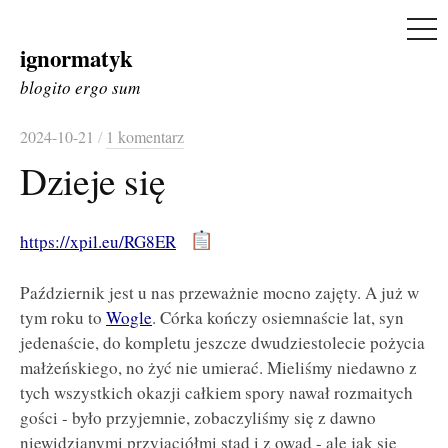
ME
ignormatyk
Skip
to
blogito ergo sum
content
2024-10-21
/
1 komentarz
Dzieje się
https://xpil.eu/RG8ER
Październik jest u nas przeważnie mocno zajęty. A już w
tym roku to
Wogle
. Córka kończy osiemnaście lat, syn
jedenaście, do kompletu jeszcze dwudziestolecie pożycia
małżeńskiego, no żyć nie umierać. Mieliśmy niedawno z
tych wszystkich okazji całkiem spory nawał rozmaitych
gości - było przyjemnie, zobaczyliśmy się z dawno
niewidzianymi przyjaciółmi stąd i z owąd - ale jak się