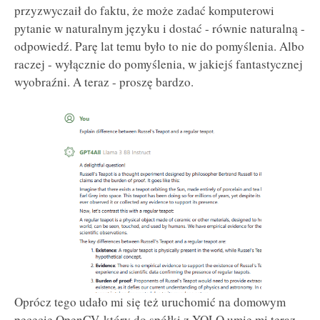
przyzwyczaił do faktu, że może zadać komputerowi
pytanie w naturalnym języku i dostać - równie naturalną -
odpowiedź. Parę lat temu było to nie do pomyślenia. Albo
raczej - wyłącznie do pomyślenia, w jakiejś fantastycznej
wyobraźni. A teraz - proszę bardzo.
Oprócz tego udało mi się też uruchomić na domowym
pececie OpenCV, który do spółki z YOLO umie mi teraz