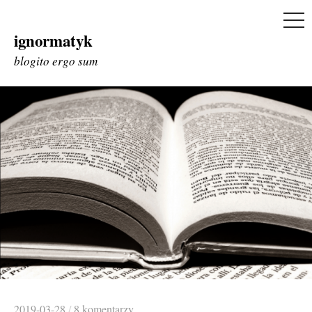
ME
ignormatyk
Skip
to
blogito ergo sum
content
2019-03-28
/
8 komentarzy