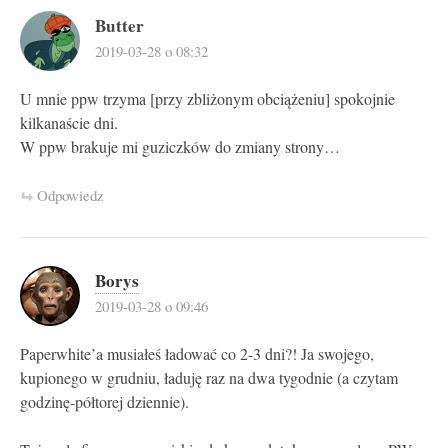
Butter
2019-03-28 o 08:32
U mnie ppw trzyma [przy zbliżonym obciążeniu] spokojnie
kilkanaście dni.
W ppw brakuje mi guziczków do zmiany strony…
Odpowiedz
Borys
2019-03-28 o 09:46
Paperwhite’a musiałeś ładować co 2-3 dni?! Ja swojego,
kupionego w grudniu, ładuję raz na dwa tygodnie (a czytam
godzinę-półtorej dziennie).