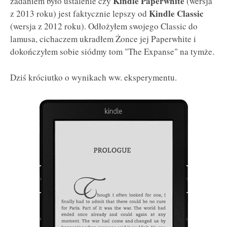
Kindle Paperwhite
zadaniem było ustalenie czy
(wersja
Kindle Classic
z 2013 roku) jest faktycznie lepszy od
(wersja z 2012 roku). Odłożyłem swojego Classic do
lamusa, cichaczem ukradłem Żonce jej Paperwhite i
dokończyłem sobie siódmy tom "The Expanse" na tymże.
Dziś króciutko o wynikach ww. eksperymentu.