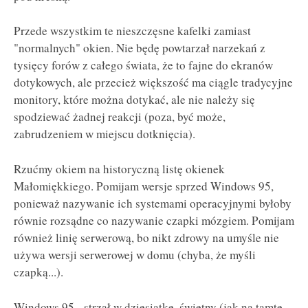
Przede wszystkim te nieszczęsne kafelki zamiast
"normalnych" okien. Nie będę powtarzał narzekań z
tysięcy forów z całego świata, że to fajne do ekranów
dotykowych, ale przecież większość ma ciągle tradycyjne
monitory, które można dotykać, ale nie należy się
spodziewać żadnej reakcji (poza, być może,
zabrudzeniem w miejscu dotknięcia).
Rzućmy okiem na historyczną listę okienek
Małomiękkiego. Pomijam wersje sprzed Windows 95,
ponieważ nazywanie ich systemami operacyjnymi byłoby
równie rozsądne co nazywanie czapki mózgiem. Pomijam
również linię serwerową, bo nikt zdrowy na umyśle nie
używa wersji serwerowej w domu (chyba, że myśli
czapką...).
Windows 95 - strzał w dziesiątkę, świetny (jak na tamte