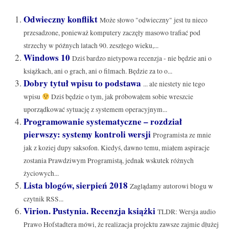
Odwieczny konflikt
Może słowo "odwieczny" jest tu nieco
przesadzone, ponieważ komputery zaczęły masowo trafiać pod
strzechy w późnych latach 90. zeszłego wieku,...
Windows 10
Dziś bardzo nietypowa recenzja - nie będzie ani o
książkach, ani o grach, ani o filmach. Będzie za to o...
Dobry tytuł wpisu to podstawa
... ale niestety nie tego
wpisu
Dziś będzie o tym, jak próbowałem sobie wreszcie
uporządkować sytuację z systemem operacyjnym...
Programowanie systematyczne – rozdział
pierwszy: systemy kontroli wersji
Programista ze mnie
jak z koziej dupy saksofon. Kiedyś, dawno temu, miałem aspiracje
zostania Prawdziwym Programistą, jednak wskutek różnych
życiowych...
Lista blogów, sierpień 2018
Zaglądamy autorowi blogu w
czytnik RSS...
Virion. Pustynia. Recenzja książki
TLDR: Wersja audio
Prawo Hofstadtera mówi, że realizacja projektu zawsze zajmie dłużej