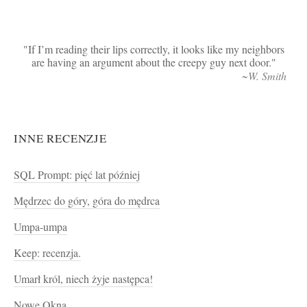
If I’m reading their lips correctly, it looks like my neighbors
are having an argument about the creepy guy next door.
~W. Smith
INNE RECENZJE
SQL Prompt: pięć lat później
Mędrzec do góry, góra do mędrca
Umpa-umpa
Keep: recenzja.
Umarł król, niech żyje następca!
Nowe Okna