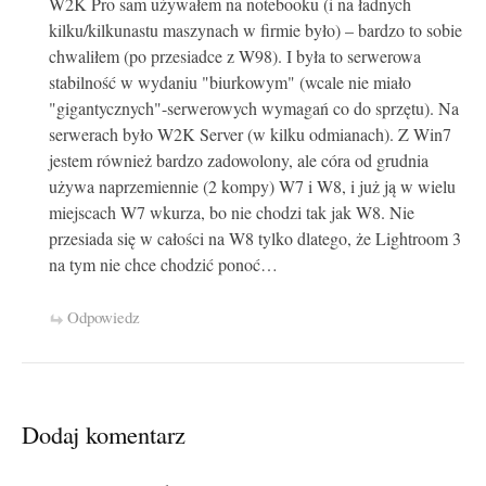
W2K Pro sam używałem na notebooku (i na ładnych
kilku/kilkunastu maszynach w firmie było) – bardzo to sobie
chwaliłem (po przesiadce z W98). I była to serwerowa
stabilność w wydaniu "biurkowym" (wcale nie miało
"gigantycznych"-serwerowych wymagań co do sprzętu). Na
serwerach było W2K Server (w kilku odmianach). Z Win7
jestem również bardzo zadowolony, ale córa od grudnia
używa naprzemiennie (2 kompy) W7 i W8, i już ją w wielu
miejscach W7 wkurza, bo nie chodzi tak jak W8. Nie
przesiada się w całości na W8 tylko dlatego, że Lightroom 3
na tym nie chce chodzić ponoć…
Odpowiedz
Dodaj komentarz