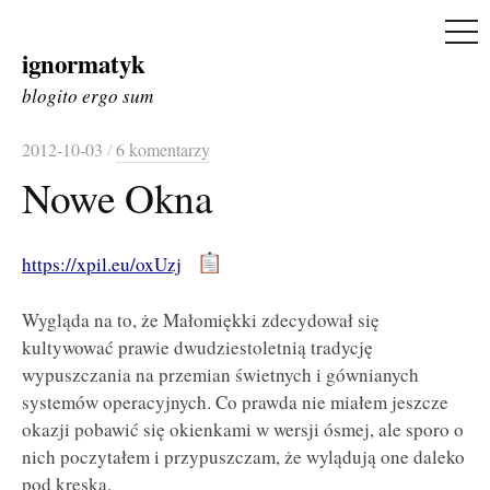
ME
ignormatyk
Skip
to
blogito ergo sum
content
2012-10-03
/
6 komentarzy
Nowe Okna
https://xpil.eu/oxUzj
Wygląda na to, że Małomiękki zdecydował się
kultywować prawie dwudziestoletnią tradycję
wypuszczania na przemian świetnych i gównianych
systemów operacyjnych. Co prawda nie miałem jeszcze
okazji pobawić się okienkami w wersji ósmej, ale sporo o
nich poczytałem i przypuszczam, że wylądują one daleko
pod kreską.