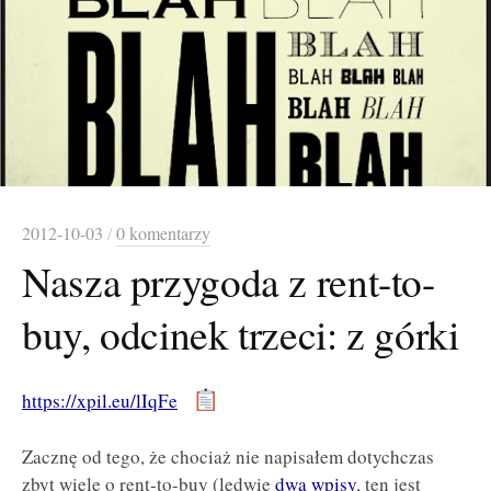
2012-10-03
/
0 komentarzy
Nasza przygoda z rent-to-
buy, odcinek trzeci: z górki
https://xpil.eu/lIqFe
Zacznę od tego, że chociaż nie napisałem dotychczas
zbyt wiele o rent-to-buy (ledwie
dwa
wpisy
, ten jest