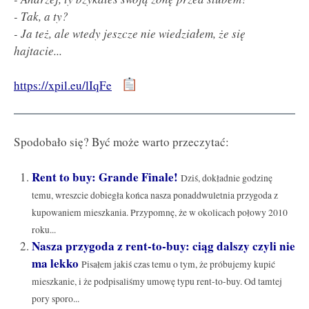
- Tak, a ty?
- Ja też, ale wtedy jeszcze nie wiedziałem, że się
hajtacie...
https://xpil.eu/lIqFe
Spodobało się? Być może warto przeczytać:
Rent to buy: Grande Finale!
Dziś, dokładnie godzinę
temu, wreszcie dobiegła końca nasza ponaddwuletnia przygoda z
kupowaniem mieszkania. Przypomnę, że w okolicach połowy 2010
roku...
Nasza przygoda z rent-to-buy: ciąg dalszy czyli nie
ma lekko
Pisałem jakiś czas temu o tym, że próbujemy kupić
mieszkanie, i że podpisaliśmy umowę typu rent-to-buy. Od tamtej
pory sporo...