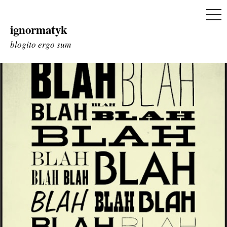
ME
ignormatyk
Skip
to
blogito ergo sum
content