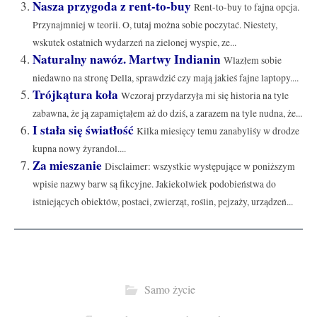
Nasza przygoda z rent-to-buy
Rent-to-buy to fajna opcja.
Przynajmniej w teorii. O, tutaj można sobie poczytać. Niestety,
wskutek ostatnich wydarzeń na zielonej wyspie, ze...
Naturalny nawóz. Martwy Indianin
Wlazłem sobie
niedawno na stronę Della, sprawdzić czy mają jakieś fajne laptopy....
Trójkątura koła
Wczoraj przydarzyła mi się historia na tyle
zabawna, że ją zapamiętałem aż do dziś, a zarazem na tyle nudna, że...
I stała się światłość
Kilka miesięcy temu zanabyliśy w drodze
kupna nowy żyrandol....
Za mieszanie
Disclaimer: wszystkie występujące w poniższym
wpisie nazwy barw są fikcyjne. Jakiekolwiek podobieństwa do
istniejących obiektów, postaci, zwierząt, roślin, pejzaży, urządzeń...
Samo życie