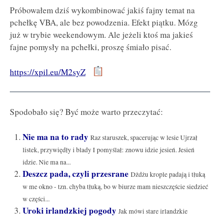
Próbowałem dziś wykombinować jakiś fajny temat na
pchełkę VBA, ale bez powodzenia. Efekt piątku. Mózg
już w trybie weekendowym. Ale jeżeli ktoś ma jakieś
fajne pomysły na pchełki, proszę śmiało pisać.
https://xpil.eu/M2syZ
Spodobało się? Być może warto przeczytać:
Nie ma na to rady
Raz staruszek, spacerując w lesie Ujrzał
listek, przywiędły i blady I pomyślał: znowu idzie jesień. Jesień
idzie. Nie ma na...
Deszcz pada, czyli przesrane
Dżdżu krople padają i tłuką
w me okno - tzn. chyba tłuką, bo w biurze mam nieszczęście siedzieć
w części...
Uroki irlandzkiej pogody
Jak mówi stare irlandzkie