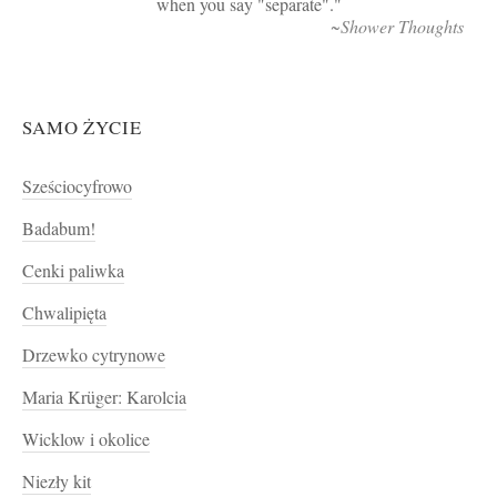
when you say "separate".
~Shower Thoughts
SAMO ŻYCIE
Sześciocyfrowo
Badabum!
Cenki paliwka
Chwalipięta
Drzewko cytrynowe
Maria Krüger: Karolcia
Wicklow i okolice
Niezły kit