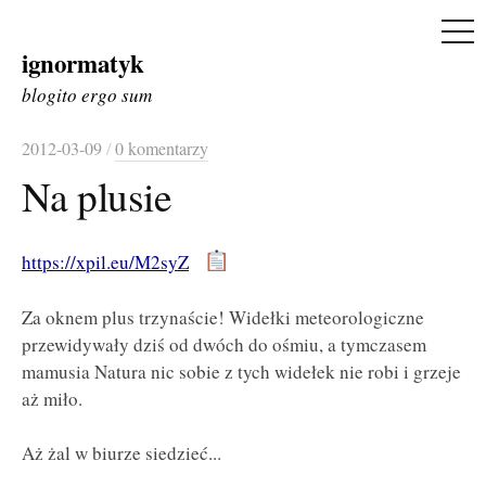
ME
ignormatyk
Skip
to
blogito ergo sum
content
2012-03-09
/
0 komentarzy
Na plusie
https://xpil.eu/M2syZ
Za oknem plus trzynaście!
Widełki meteorologiczne
przewidywały dziś od dwóch do ośmiu, a tymczasem
mamusia Natura nic sobie z tych widełek nie robi i grzeje
aż miło.
Aż żal w biurze siedzieć...