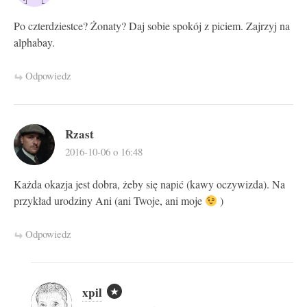
Po czterdziestce? Żonaty? Daj sobie spokój z piciem. Zajrzyj na
alphabay.
Odpowiedz
Rzast
2016-10-06 o 16:48
Każda okazja jest dobra, żeby się napić (kawy oczywizda). Na
przykład urodziny Ani (ani Twoje, ani moje
)
Odpowiedz
xpil