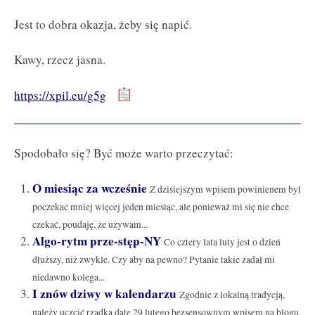
Jest to dobra okazja, żeby się napić.
Kawy, rzecz jasna.
https://xpil.eu/g5g
Spodobało się? Być może warto przeczytać:
O miesiąc za wcześnie
Z dzisiejszym wpisem powinienem był
poczekać mniej więcej jeden miesiąc, ale ponieważ mi się nie chce
czekać, poudaję, że używam...
Algo-rytm prze-stęp-NY
Co cztery lata luty jest o dzień
dłuższy, niż zwykle. Czy aby na pewno? Pytanie takie zadał mi
niedawno kolega...
I znów dziwy w kalendarzu
Zgodnie z lokalną tradycją,
należy uczcić rzadką datę 29 lutego bezsensownym wpisem na blogu.