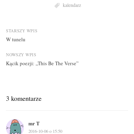
kalendarz
Post
STARSZY WPIS
W tunelu
navigation
NOWSZY WPIS
Kącik poezji: „This Be The Verse”
3 komentarze
mr T
2016-10-06 o 15:50