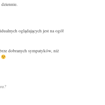
 dziennie.
dualnych oglądających jest na ogół
dobrze dobranych sympatyków, niż
w
era?