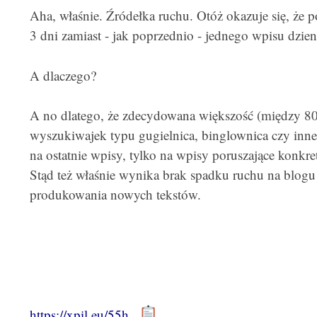
Aha, właśnie. Źródełka ruchu. Otóż okazuje się, że 
3 dni zamiast - jak poprzednio - jednego wpisu dzienn
A dlaczego?
A no dlatego, że zdecydowana większość (między 80 
wyszukiwajek typu gugielnica, binglownica czy inne j
na ostatnie wpisy, tylko na wpisy poruszające konkret
Stąd też właśnie wynika brak spadku ruchu na blo
produkowania nowych tekstów.
https://xpil.eu/55h