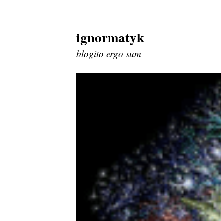
ignormatyk
Skip
to
blogito ergo sum
content