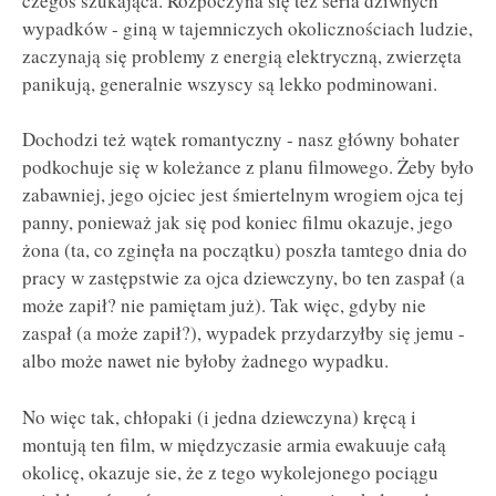
czegoś szukająca. Rozpoczyna się też seria dziwnych
wypadków - giną w tajemniczych okolicznościach ludzie,
zaczynają się problemy z energią elektryczną, zwierzęta
panikują, generalnie wszyscy są lekko podminowani.
Dochodzi też wątek romantyczny - nasz główny bohater
podkochuje się w koleżance z planu filmowego. Żeby było
zabawniej, jego ojciec jest śmiertelnym wrogiem ojca tej
panny, ponieważ jak się pod koniec filmu okazuje, jego
żona (ta, co zginęła na początku) poszła tamtego dnia do
pracy w zastępstwie za ojca dziewczyny, bo ten zaspał (a
może zapił? nie pamiętam już). Tak więc, gdyby nie
zaspał (a może zapił?), wypadek przydarzyłby się jemu -
albo może nawet nie byłoby żadnego wypadku.
No więc tak, chłopaki (i jedna dziewczyna) kręcą i
montują ten film, w międzyczasie armia ewakuuje całą
okolicę, okazuje sie, że z tego wykolejonego pociągu