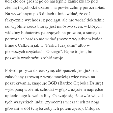
uciekło coś groźnego co następnie zamieszkało pod
ziemią i wychodzi czasem na powierzchnię porozrabiać.
Na wywołanym po 3 dniach filmie widać, że coś
faktycznie wychodzi z pociągu, ale nie widać dokładnie
co. Ogólnie rzecz biorąc jest mnóstwo scen, w których
widzimy bohaterów patrzących na potwora, a samego
potwora za bardzo nie widać (może z wyjątkiem końca
filmu). Całkiem jak w "Parku Jurajskim" albo w
pierwszych częściach "Obcego". Fajne to jest, bo
pozwala wyobraźni zrobić swoje.
Potwór porywa dziewczynę, chłopaczek jest już fest
zakochany (zresztą z wzajemnością) więc rusza na
poszukiwania, znajduje BGD (Bardzo Głęboką Dziurę)
wykopaną w ziemi, schodzi w głąb z użyciem naprędce
uplecionego kawałka liny. Okazuje się, że stwór wiązał
tych wszystkich ludzi (żywcem) i wieszał ich za nogi
głowani w dół (chyba żeby ich potem zjeść). Chłopak