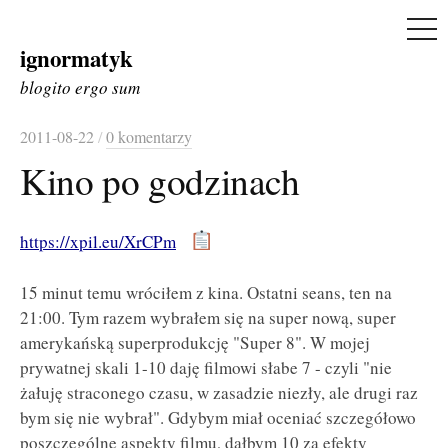
ME
ignormatyk
Skip
to
blogito ergo sum
content
2011-08-22
/
0 komentarzy
Kino po godzinach
https://xpil.eu/XrCPm
15 minut temu wróciłem z kina. Ostatni seans, ten na
21:00. Tym razem wybrałem się na super nową, super
amerykańską superprodukcję "Super 8". W mojej
prywatnej skali 1-10 daję filmowi słabe 7 - czyli "nie
żałuję straconego czasu, w zasadzie niezły, ale drugi raz
bym się nie wybrał". Gdybym miał oceniać szczegółowo
poszczególne aspekty filmu, dałbym 10 za efekty