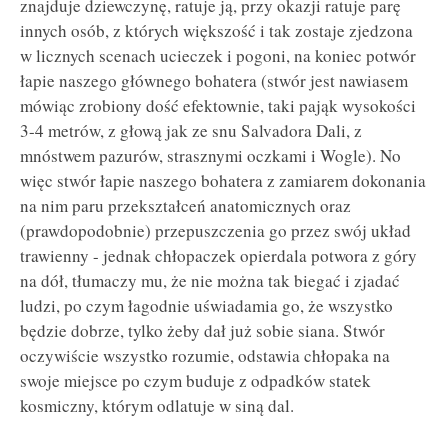
znajduje dziewczynę, ratuje ją, przy okazji ratuje parę
innych osób, z których większość i tak zostaje zjedzona
w licznych scenach ucieczek i pogoni, na koniec potwór
łapie naszego głównego bohatera (stwór jest nawiasem
mówiąc zrobiony dość efektownie, taki pająk wysokości
3-4 metrów, z głową jak ze snu Salvadora Dali, z
mnóstwem pazurów, strasznymi oczkami i Wogle). No
więc stwór łapie naszego bohatera z zamiarem dokonania
na nim paru przekształceń anatomicznych oraz
(prawdopodobnie) przepuszczenia go przez swój układ
trawienny - jednak chłopaczek opierdala potwora z góry
na dół, tłumaczy mu, że nie można tak biegać i zjadać
ludzi, po czym łagodnie uświadamia go, że wszystko
będzie dobrze, tylko żeby dał już sobie siana. Stwór
oczywiście wszystko rozumie, odstawia chłopaka na
swoje miejsce po czym buduje z odpadków statek
kosmiczny, którym odlatuje w siną dal.