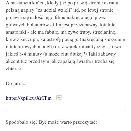
A na samym końcu, kiedy już po prawej stronie ekranu
pełzną napisy "za udział wzięli" itd, po lewej stronie
pojawia się całość tego filmu nakręconego przez
głównych bohaterów - film jest przezabawny, totalnie
amatorski - ale ma fabułę, ma żywe trupy, strzelaninę,
krew z keczupu, katastrofę pociągu (nakręconą z użyciem
miniaturowych modeli) oraz wątek romantyczny - i trwa
jakieś 3-4 minuty (a może ciut dłużej?) Taki zabawny
akcent tuż przed tym jak zapalają światła i trzeba się
zbierać.
Do jutra...
https://xpil.eu/XrCPm
Spodobało się? Być może warto przeczytać: