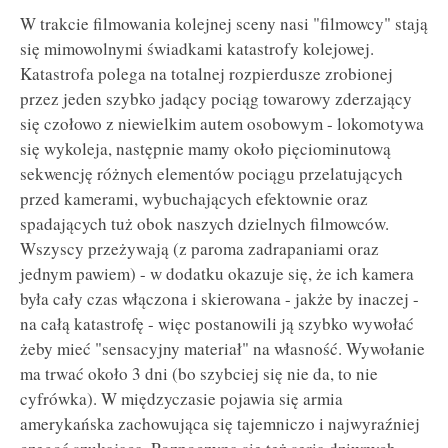
W trakcie filmowania kolejnej sceny nasi "filmowcy" stają
się mimowolnymi świadkami katastrofy kolejowej.
Katastrofa polega na totalnej rozpierdusze zrobionej
przez jeden szybko jadący pociąg towarowy zderzający
się czołowo z niewielkim autem osobowym - lokomotywa
się wykoleja, następnie mamy około pięciominutową
sekwencję różnych elementów pociągu przelatujących
przed kamerami, wybuchających efektownie oraz
spadających tuż obok naszych dzielnych filmowców.
Wszyscy przeżywają (z paroma zadrapaniami oraz
jednym pawiem) - w dodatku okazuje się, że ich kamera
była cały czas włączona i skierowana - jakże by inaczej -
na całą katastrofę - więc postanowili ją szybko wywołać
żeby mieć "sensacyjny materiał" na własność. Wywołanie
ma trwać około 3 dni (bo szybciej się nie da, to nie
cyfrówka). W międzyczasie pojawia się armia
amerykańska zachowująca się tajemniczo i najwyraźniej