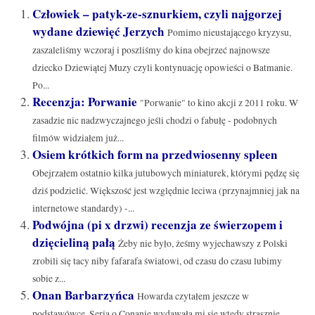
Człowiek – patyk-ze-sznurkiem, czyli najgorzej
wydane dziewięć Jerzych
Pomimo nieustającego kryzysu,
zaszaleliśmy wczoraj i poszliśmy do kina obejrzeć najnowsze
dziecko Dziewiątej Muzy czyli kontynuację opowieści o Batmanie.
Po...
Recenzja: Porwanie
"Porwanie" to kino akcji z 2011 roku. W
zasadzie nic nadzwyczajnego jeśli chodzi o fabułę - podobnych
filmów widziałem już...
Osiem krótkich form na przedwiosenny spleen
Obejrzałem ostatnio kilka jutubowych miniaturek, którymi pędzę się
dziś podzielić. Większość jest względnie leciwa (przynajmniej jak na
internetowe standardy) -...
Podwójna (pi x drzwi) recenzja ze świerzopem i
dzięcieliną pałą
Żeby nie było, żeśmy wyjechawszy z Polski
zrobili się tacy niby fafarafa światowi, od czasu do czasu lubimy
sobie z...
Onan Barbarzyńca
Howarda czytałem jeszcze w
podstawówce. Seria o Conanie wydawała mi się wtedy strasznie