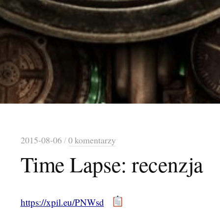
2015-08-06
/
0 komentarzy
Time Lapse: recenzja
https://xpil.eu/PNWsd