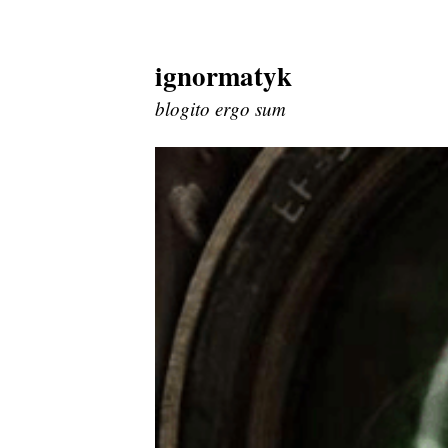
ignormatyk
Skip
to
blogito ergo sum
content