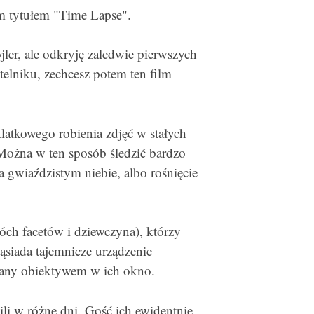
m tytułem "Time Lapse".
jler, ale odkryję zaledwie pierwszych
telniku, zechcesz potem ten film
klatkowego robienia zdjęć w stałych
 Można w ten sposób śledzić bardzo
a gwiaździstym niebie, albo rośnięcie
óch facetów i dziewczyna), którzy
siada tajemnicze urządzenie
owany obiektywem w ich okno.
ili w różne dni. Gość ich ewidentnie