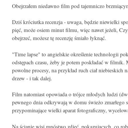
Obejrzałem niedawno film pod tajemniczo brzmiący
Dziś króciutka recenzja - uwaga, będzie niewielki spo
pięć, może osiem minut filmu, więc nawet jeżeli, Czy
obejrzeć, możesz tę recenzję śmiało łyknąć.
"Time lapse" to angielskie określenie technologii po
odstępach czasu, żeby je potem poskładać w filmik.
powolne procesy, na przykład ruch ciał niebieskich n
drzew - i tak dalej.
Film natomiast opowiada o trójce młodych ludzi (dw
pewnego dnia odkrywają w domu świeżo zmarłego są
przypominające wielki aparat fotograficzny, wycel
Na ścianie wisi mnóstwo zdjęć, pokazujących, co rob