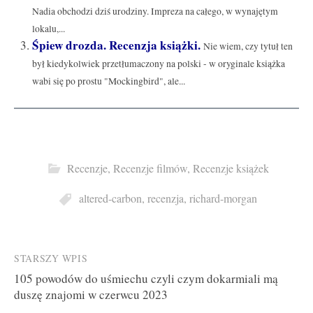
Nadia obchodzi dziś urodziny. Impreza na całego, w wynajętym
lokalu,...
Śpiew drozda. Recenzja książki.
Nie wiem, czy tytuł ten
był kiedykolwiek przetłumaczony na polski - w oryginale książka
wabi się po prostu "Mockingbird", ale...
Recenzje
,
Recenzje filmów
,
Recenzje książek
altered-carbon
,
recenzja
,
richard-morgan
Post
STARSZY WPIS
105 powodów do uśmiechu czyli czym dokarmiali mą
navigation
duszę znajomi w czerwcu 2023