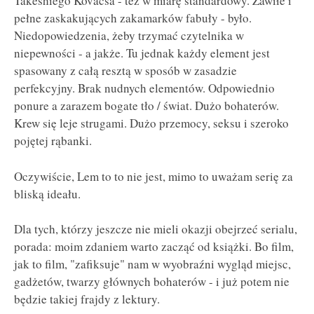
Takeshiego Kovacsa - też w miarę standardowy. Zawiłe i
pełne zaskakujących zakamarków fabuły - było.
Niedopowiedzenia, żeby trzymać czytelnika w
niepewności - a jakże. Tu jednak każdy element jest
spasowany z całą resztą w sposób w zasadzie
perfekcyjny. Brak nudnych elementów. Odpowiednio
ponure a zarazem bogate tło / świat. Dużo bohaterów.
Krew się leje strugami. Dużo przemocy, seksu i szeroko
pojętej rąbanki.
Oczywiście, Lem to to nie jest, mimo to uważam serię za
bliską ideału.
Dla tych, którzy jeszcze nie mieli okazji obejrzeć serialu,
porada: moim zdaniem warto zacząć od książki. Bo film,
jak to film, "zafiksuje" nam w wyobraźni wygląd miejsc,
gadżetów, twarzy głównych bohaterów - i już potem nie
będzie takiej frajdy z lektury.