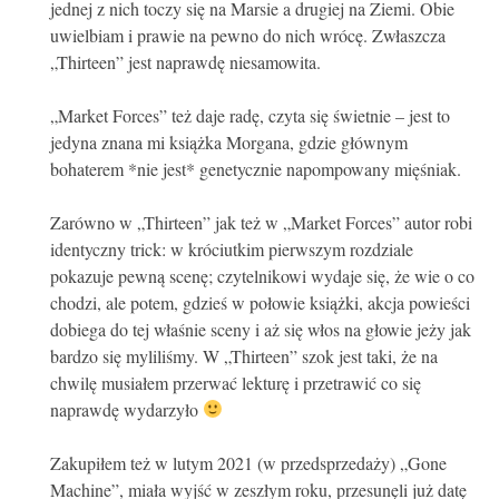
jednej z nich toczy się na Marsie a drugiej na Ziemi. Obie
uwielbiam i prawie na pewno do nich wrócę. Zwłaszcza
„Thirteen” jest naprawdę niesamowita.
„Market Forces” też daje radę, czyta się świetnie – jest to
jedyna znana mi książka Morgana, gdzie głównym
bohaterem *nie jest* genetycznie napompowany mięśniak.
Zarówno w „Thirteen” jak też w „Market Forces” autor robi
identyczny trick: w króciutkim pierwszym rozdziale
pokazuje pewną scenę; czytelnikowi wydaje się, że wie o co
chodzi, ale potem, gdzieś w połowie książki, akcja powieści
dobiega do tej właśnie sceny i aż się włos na głowie jeży jak
bardzo się myliliśmy. W „Thirteen” szok jest taki, że na
chwilę musiałem przerwać lekturę i przetrawić co się
naprawdę wydarzyło
Zakupiłem też w lutym 2021 (w przedsprzedaży) „Gone
Machine”, miała wyjść w zeszłym roku, przesunęli już datę