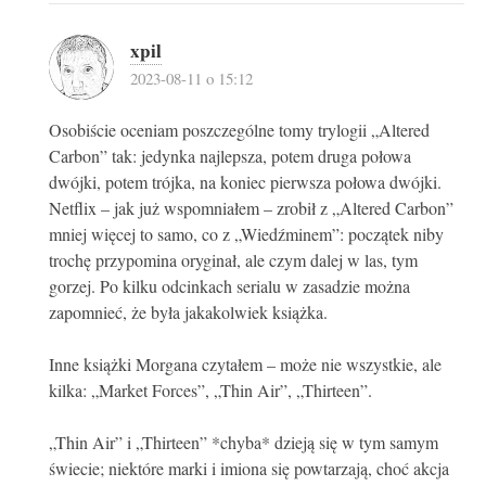
xpil
2023-08-11 o 15:12
Osobiście oceniam poszczególne tomy trylogii „Altered
Carbon” tak: jedynka najlepsza, potem druga połowa
dwójki, potem trójka, na koniec pierwsza połowa dwójki.
Netflix – jak już wspomniałem – zrobił z „Altered Carbon”
mniej więcej to samo, co z „Wiedźminem”: początek niby
trochę przypomina oryginał, ale czym dalej w las, tym
gorzej. Po kilku odcinkach serialu w zasadzie można
zapomnieć, że była jakakolwiek książka.
Inne książki Morgana czytałem – może nie wszystkie, ale
kilka: „Market Forces”, „Thin Air”, „Thirteen”.
„Thin Air” i „Thirteen” *chyba* dzieją się w tym samym
świecie; niektóre marki i imiona się powtarzają, choć akcja