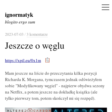
ME
ignormatyk
Skip
to
blogito ergo sum
content
2023-07-03
/
3 komentarze
Jeszcze o węglu
https://xpil.eu/0x1m
Mam jeszcze na liście do przeczytania kilka pozycji
Richarda K. Morgana, tymczasem jednak odświeżyłem
sobie "Modyfikowany węgiel" - najpierw obydwa sezony
na Netflix, a potem jeszcze na dokładkę książka (ale
tylko pierwszy tom, potem skończył mi się rozpęd).