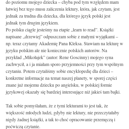
do poziomu mojego dziecka – chyba pod tym względem mam
łatwiej bez tego musu zaliczenia lektury, która, jak czytam, jest
jednak za trudna dla dziecka, dla którego język polski jest
jednak tym drugim językiem.
Po polsku ciągle jesteśmy na etapie „learn to read”. Książki
napisane „drzewiej” odpuszczam sobie z małymi wyjątkami –
np. teraz czytamy Akademię Pana Kleksa. Stawiam na lekturę w
języku polskim ale nie koniecznie polskich autorów. Na
przykład „Mikołajek” (autor: Rene Goscinny) mojego syna
zachwycił, a i ja miałam sporo przyjemności przy tym wspólnym
czytaniu. Potem czytaliśmy sobie encyklopedię dla dzieci –
konkretne informacje na temat naszej planety, w sporej części
znane już mojemu dziecku po angielsku, w polskiej formie
językowej okazały się bardziej interesujące niż jakieś tam bajki.
Tak sobie pomyślałam, że z tymi lekturami to jest tak, że
większość młodych ludzi, gdyby nie lektury, nie przeczytałaby
nigdy żadnej książki, a tak to choć opracowanie przemęczą i
poćwiczą czytanie.