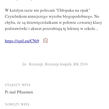
W każdym razie nie polecam "Chłopaka na opak"
Czytelnikom niniejszego wyrobu blogopodobnego. No
chyba, że są dziewięciolatkami w połowie czwartej klasy
podstawówki i akurat przerabiają tę lekturę w szkole...
https://xpil.eu/CNi9
Recenzje
,
Recenzje książek
,
RK 2016
Post
STARSZY WPIS
Pi mal Pflaumen
navigation
NOWSZY WPIS