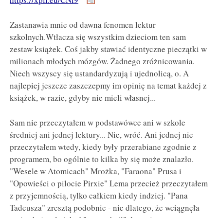
Zastanawia mnie od dawna fenomen lektur
szkolnych.Wtłacza się wszystkim dzieciom ten sam
zestaw książek. Coś jakby stawiać identyczne pieczątki w
milionach młodych mózgów. Żadnego zróżnicowania.
Niech wszyscy się ustandardyzują i ujednolicą, o. A
najlepiej jeszcze zaszczepmy im opinię na temat każdej z
książek, w razie, gdyby nie mieli własnej...
Sam nie przeczytałem w podstawówce ani w szkole
średniej ani jednej lektury... Nie, wróć. Ani jednej nie
przeczytałem wtedy, kiedy były przerabiane zgodnie z
programem, bo ogólnie to kilka by się może znalazło.
"Wesele w Atomicach" Mrożka, "Faraona" Prusa i
"Opowieści o pilocie Pirxie" Lema przecież przeczytałem
z przyjemnością, tylko całkiem kiedy indziej. "Pana
Tadeusza" zresztą podobnie - nie dlatego, że wciągnęła