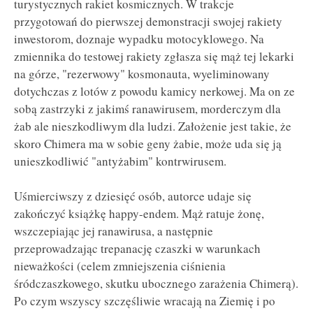
turystycznych rakiet kosmicznych. W trakcje
przygotowań do pierwszej demonstracji swojej rakiety
inwestorom, doznaje wypadku motocyklowego. Na
zmiennika do testowej rakiety zgłasza się mąż tej lekarki
na górze, "rezerwowy" kosmonauta, wyeliminowany
dotychczas z lotów z powodu kamicy nerkowej. Ma on ze
sobą zastrzyki z jakimś ranawirusem, morderczym dla
żab ale nieszkodliwym dla ludzi. Założenie jest takie, że
skoro Chimera ma w sobie geny żabie, może uda się ją
unieszkodliwić "antyżabim" kontrwirusem.
Uśmierciwszy z dziesięć osób, autorce udaje się
zakończyć książkę happy-endem. Mąż ratuje żonę,
wszczepiając jej ranawirusa, a następnie
przeprowadzając trepanację czaszki w warunkach
nieważkości (celem zmniejszenia ciśnienia
śródczaszkowego, skutku ubocznego zarażenia Chimerą).
Po czym wszyscy szczęśliwie wracają na Ziemię i po