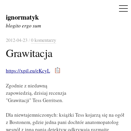
ME
ignormatyk
Skip
to
blogito ergo sum
content
2012-04-23
/
0 komentarzy
Grawitacja
https://xpil.eu/eKcyL
Zgodnie z niedawną
zapowiedzią, dzisiaj recenzja
"Grawitacji" Tess Gerritsen.
Dla niewtajemniczonych: książki Tess kojarzą się na ogół
z Bostonem, gdzie jedna pani dochtór anatomopatolog
wespół z inną panią detektyw odkrywają rozmaite