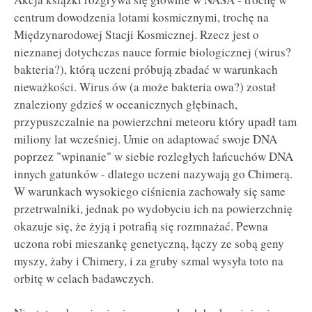
centrum dowodzenia lotami kosmicznymi, trochę na
Międzynarodowej Stacji Kosmicznej. Rzecz jest o
nieznanej dotychczas nauce formie biologicznej (wirus?
bakteria?), którą uczeni próbują zbadać w warunkach
nieważkości. Wirus ów (a może bakteria owa?) został
znaleziony gdzieś w oceanicznych głębinach,
przypuszczalnie na powierzchni meteoru który upadł tam
miliony lat wcześniej. Umie on adaptować swoje DNA
poprzez "wpinanie" w siebie rozległych łańcuchów DNA
innych gatunków - dlatego uczeni nazywają go Chimerą.
W warunkach wysokiego ciśnienia zachowały się same
przetrwalniki, jednak po wydobyciu ich na powierzchnię
okazuje się, że żyją i potrafią się rozmnażać. Pewna
uczona robi mieszankę genetyczną, łączy ze sobą geny
myszy, żaby i Chimery, i za gruby szmal wysyła toto na
orbitę w celach badawczych.