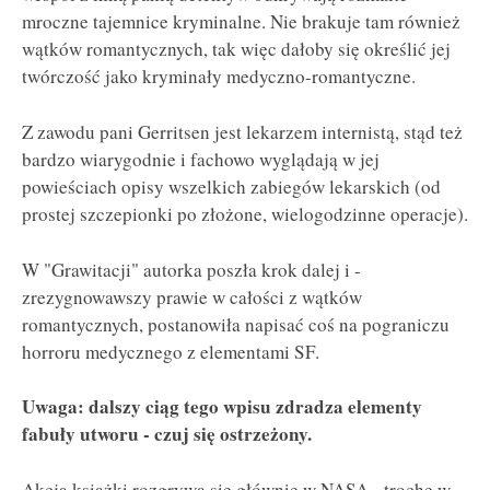
mroczne tajemnice kryminalne. Nie brakuje tam również
wątków romantycznych, tak więc dałoby się określić jej
twórczość jako kryminały medyczno-romantyczne.
Z zawodu pani Gerritsen jest lekarzem internistą, stąd też
bardzo wiarygodnie i fachowo wyglądają w jej
powieściach opisy wszelkich zabiegów lekarskich (od
prostej szczepionki po złożone, wielogodzinne operacje).
W "Grawitacji" autorka poszła krok dalej i -
zrezygnowawszy prawie w całości z wątków
romantycznych, postanowiła napisać coś na pograniczu
horroru medycznego z elementami SF.
Uwaga: dalszy ciąg tego wpisu zdradza elementy
fabuły utworu - czuj się ostrzeżony.
Akcja książki rozgrywa się głównie w NASA - trochę w