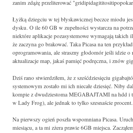
zanim zdążę przeliterować "gridipidagititositipopok
Łyżką dziegciu w tej błyskawicznej beczce miodu jest
dysku. O ile 60 GB w zupełności wystarcza na potrz
niektóre aplikacje pozasystemowe wymagają takich i
że zaczyna go brakować. Taka Picasa na ten przykład
oprogramowania, ale straszny głodomór jeśli idzie 
aktualizacje map, jakaś pamięć podręczna, i znów gig
Dziś rano stwierdziłem, że z sześćdziesięciu gigabaj
systemowym zostało mi ich niecałe dziesięć. Niby d
kompie z dwudziestoma MEGABAJTAMI na hdd i to 
w Lady Frog), ale jednak to tylko szesnaście procent.
Na pierwszy ogień poszła wspomniana Picasa. Uruch
miesiącu, a ta mi zżera prawie 6GB miejsca. Zacząłem