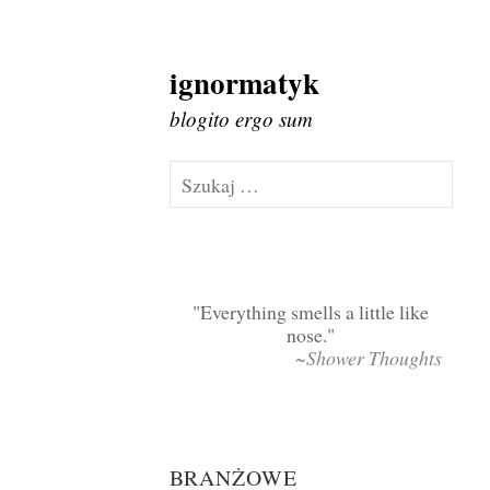
ignormatyk
Skip
to
blogito ergo sum
content
Szukaj:
Everything smells a little like
nose.
~Shower Thoughts
BRANŻOWE