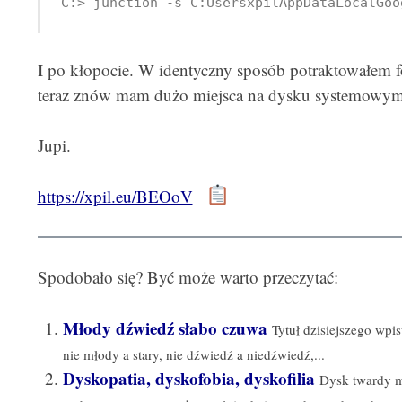
C:> junction -s C:UsersxpilAppDataLocalGoo
I po kłopocie. W identyczny sposób potraktowałem
teraz znów mam dużo miejsca na dysku systemowym
Jupi.
https://xpil.eu/BEOoV
Spodobało się? Być może warto przeczytać:
Młody dźwiedź słabo czuwa
Tytuł dzisiejszego wpis
nie młody a stary, nie dźwiedź a niedźwiedź,...
Dyskopatia, dyskofobia, dyskofilia
Dysk twardy m