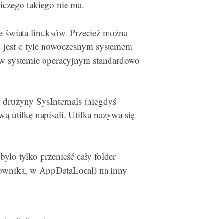
iczego takiego nie ma.
e świata linuksów. Przecież można
S jest o tyle nowoczesnym systemem
, w systemie operacyjnym standardowo
 z drużyny SysInternals (niegdyś
ą utilkę napisali. Utilka nazywa się
yło tylko przenieść cały folder
ownika, w AppDataLocal) na inny