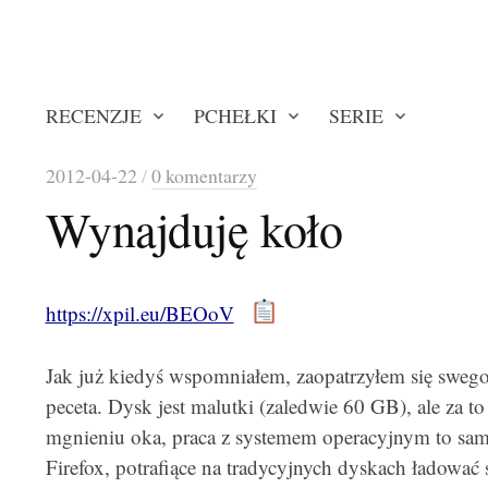
RECENZJE
PCHEŁKI
SERIE
2012-04-22
/
0 komentarzy
Wynajduję koło
https://xpil.eu/BEOoV
Jak już kiedyś wspomniałem, zaopatrzyłem się sw
peceta. Dysk jest malutki (zaledwie 60 GB), ale za t
mgnieniu oka, praca z systemem operacyjnym to sa
Firefox, potrafiące na tradycyjnych dyskach ładować s