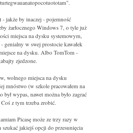
arturtegwauanatopocotuototam".
 - jakże by inaczej - pojemność
eby żarłocznego Windows 7, o tyle już
lości miejsca na dysku systemowym,
 - genialny w swej prostocie kawałek
o miejsce na dysku. Albo TomTom -
abajty zjedzone.
tów, wolnego miejsca na dysku
alej mnóstwo (w szkole pracowałem na
był wypas, nawet można było zagrać
 Coś z tym trzeba zrobić.
amiam Picasę może ze trzy razy w
 szukać jakiejś opcji do przesunięcia