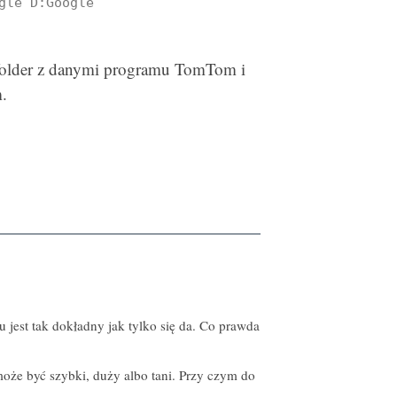
gle D:Google
 folder z danymi programu TomTom i
.
u jest tak dokładny jak tylko się da. Co prawda
oże być szybki, duży albo tani. Przy czym do