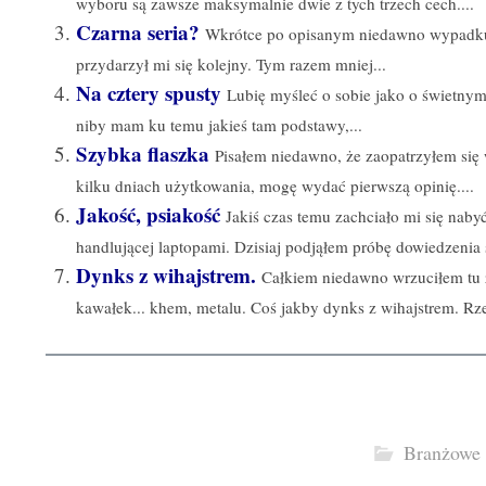
wyboru są zawsze maksymalnie dwie z tych trzech cech....
Czarna seria?
Wkrótce po opisanym niedawno wypadku, 
przydarzył mi się kolejny. Tym razem mniej...
Na cztery spusty
Lubię myśleć o sobie jako o świetnym
niby mam ku temu jakieś tam podstawy,...
Szybka flaszka
Pisałem niedawno, że zaopatrzyłem si
kilku dniach użytkowania, mogę wydać pierwszą opinię....
Jakość, psiakość
Jakiś czas temu zachciało mi się naby
handlującej laptopami. Dzisiaj podjąłem próbę dowiedzenia s
Dynks z wihajstrem.
Całkiem niedawno wrzuciłem tu 
kawałek... khem, metalu. Coś jakby dynks z wihajstrem. Rzec
Branżowe