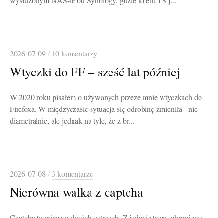
wysłużonym NAS-ie od Synology, gdzie klient TS j...
2026-07-09
/
10 komentarzy
Wtyczki do FF – sześć lat później
W 2020 roku pisałem o używanych przeze mnie wtyczkach do
Firefoxa. W międzyczasie sytuacja się odrobinę zmieniła - nie
diametralnie, ale jednak na tyle, że z br...
2026-07-08
/
3 komentarze
Nierówna walka z captcha
Captcha to miecz o dwóch ostrzach. Z jednej strony chroni nas