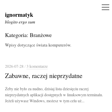
ME
ignormatyk
Skip
to
blogito ergo sum
content
Kategoria:
Branżowe
Wpisy dotyczące świata komputerów.
2026-07-28
/
3 komentarze
Zabawne, raczej nieprzydatne
Żeby nie było za nudno, dzisiaj lista dziesięciu raczej
nieprzydatnych aplikacji dostępnych w linuksowym terminalu.
Jeżeli używasz Windows, możesz w tym celu uż...