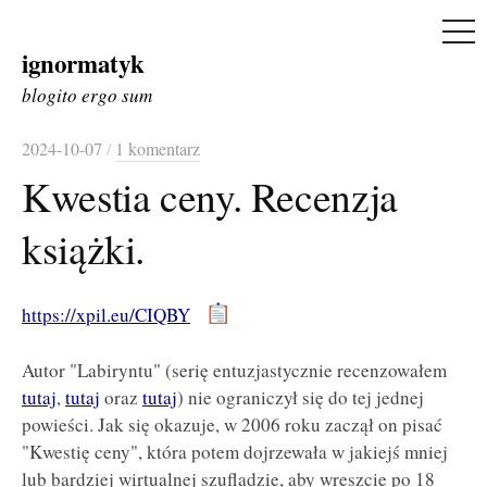
ME
ignormatyk
Skip
to
blogito ergo sum
content
2024-10-07
/
1 komentarz
Kwestia ceny. Recenzja
książki.
https://xpil.eu/CIQBY
Autor "Labiryntu" (serię entuzjastycznie recenzowałem
tutaj
,
tutaj
oraz
tutaj
) nie ograniczył się do tej jednej
powieści. Jak się okazuje, w 2006 roku zaczął on pisać
"Kwestię ceny", która potem dojrzewała w jakiejś mniej
lub bardziej wirtualnej szufladzie, aby wreszcie po 18