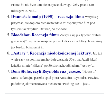
Prime, bo nie było tam nic na tyle ciekawego, żeby płacić €10
miesięcznie. No i...
Dwanaście małp (1995) – recenzja filmu
Wstyd się
przyznać, ale dopiero niedawno udało mi się obejrzeć film pod
tytułem jak w tytule. Dziwne, bo nie dość,...
Bloodshot. Recenzja filmu
Zaczyna się jak typowe "zabili
go i uciekł": najpierw misja wojenna, kilka scen w których widzimy
jak bardzo bohaterski i...
„Astray”. Recenzja niedokończonej lektury.
Jak już
wiele razy wspominałem, hołduję zasadzie 50 stron. Jeżeli jakaś
książka mi nie "kliknie" po 50 stronach, odkładam. "Astray",...
Dom Słońc, czyli Reynolds raz jeszcze.
"House of
Suns" to kolejna perełka spod pióra Alastaira Reynoldsa. Powieść -
podobnie jak recenzowana niedawno "Pushing Ice" - jest...