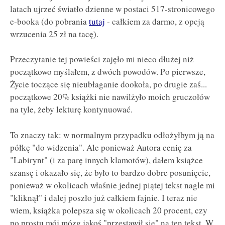
latach ujrzeć światło dzienne w postaci 517-stronicowego
e-booka (do pobrania
tutaj
- całkiem za darmo, z opcją
wrzucenia 25 zł na tacę).
Przeczytanie tej powieści zajęło mi nieco dłużej niż
początkowo myślałem, z dwóch powodów. Po pierwsze,
Życie toczące się nieubłaganie dookoła, po drugie zaś...
początkowe 20% książki nie nawilżyło moich gruczołów
na tyle, żeby lekturę kontynuować.
To znaczy tak: w normalnym przypadku odłożyłbym ją na
półkę "do widzenia". Ale ponieważ Autora cenię za
"Labirynt" (i za parę innych klamotów), dałem książce
szansę i okazało się, że było to bardzo dobre posunięcie,
ponieważ w okolicach właśnie jednej piątej tekst nagle mi
"kliknął" i dalej poszło już całkiem fajnie. I teraz nie
wiem, książka polepsza się w okolicach 20 procent, czy
po prostu mój mózg jakoś "przestawił się" na ten tekst. W