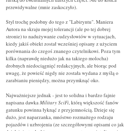
przewidywalne (mnie zaskoczyło).
Styl trochę podobny do tego z "Labiryntu". Maniera
Autora na skraju mojej tolerancji (ale po tej dobrej
stronie) to nadużywanie cudzysłowiów w sytuacjach,
kiedy jakiś obiekt został wcześniej opisany z użyciem
porównania do czegoś znanego czytelnikowi. Poza tym
kilka (naprawdę niedużo jak na takiego molocha)
drobnych niedociągnięć redakcyjnych, ale biorąc pod
uwagę, że powieść nigdy nie została wydana z myślą o
zarabianiu pieniędzy, można przymknąć oko.
Najważniejsze jednak - jest to solidna i bardzo fajnie
napisana dawka
Military SciFi
, którą większość fanów
gatunku powinna łyknąć z przyjemnością. Dzieje się
dużo, jest naparzanka, mnóstwo rozmaitego rodzaju
pojazdów i uzbrojenia (ze szczegółowymi opisami co jak