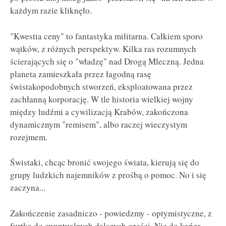
każdym razie kliknęło.
"Kwestia ceny" to fantastyka militarna. Całkiem sporo
wątków, z różnych perspektyw. Kilka ras rozumnych
ścierających się o "władzę" nad Drogą Mleczną. Jedna
planeta zamieszkała przez łagodną rasę
świstakopodobnych stworzeń, eksploatowana przez
zachłanną korporację. W tle historia wielkiej wojny
między ludźmi a cywilizacją Krabów, zakończona
dynamicznym "remisem", albo raczej wieczystym
rozejmem.
Świstaki, chcąc bronić swojego świata, kierują się do
grupy ludzkich najemników z prośbą o pomoc. No i się
zaczyna...
Zakończenie zasadniczo - powiedzmy - optymistyczne, z
furtką do ewentualnych dalszych części. Nie do końca