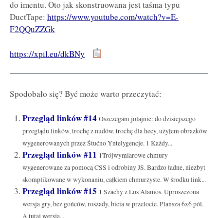
do imentu. Oto jak skonstruowana jest taśma typu
DuctTape:
https://www.youtube.com/watch?v=E-
F2QQuZZGk
https://xpil.eu/dkBNy
Spodobało się? Być może warto przeczytać:
Przegląd linków #14
Oszczegam jolajnie: do dzisiejszego
przeglądu linków, trochę z nudów, trochę dla hecy, użyłem obrazków
wygenerowanych przez Śtućno Yntelygencje. 1 Każdy...
Przegląd linków #11
1Trójwymiarowe chmury
wygenerowane za pomocą CSS i odrobiny JS. Bardzo ładne, niezbyt
skomplikowane w wykonaniu, całkiem chmurzyste. W środku link...
Przegląd linków #15
1 Szachy z Los Alamos. Uproszczona
wersja gry, bez gońców, roszady, bicia w przelocie. Plansza 6x6 pól.
A tutaj wersja...