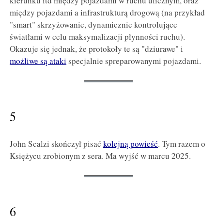
kierunku itd między pojazdami w ruchu ulicznym, oraz
między pojazdami a infrastrukturą drogową (na przykład
"smart" skrzyżowanie, dynamicznie kontrolujące
światłami w celu maksymalizacji płynności ruchu).
Okazuje się jednak, że protokoły te są "dziurawe" i
możliwe są ataki
specjalnie spreparowanymi pojazdami.
5
John Scalzi skończył pisać
kolejną powieść
. Tym razem o
Księżycu zrobionym z sera. Ma wyjść w marcu 2025.
6