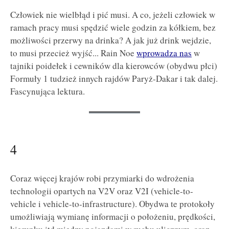
Człowiek nie wielbłąd i pić musi. A co, jeżeli człowiek w
ramach pracy musi spędzić wiele godzin za kółkiem, bez
możliwości przerwy na drinka? A jak już drink wejdzie,
to musi przecież wyjść... Rain Noe
wprowadza nas
w
tajniki poidełek i cewników dla kierowców (obydwu płci)
Formuły 1 tudzież innych rajdów Paryż-Dakar i tak dalej.
Fascynująca lektura.
4
Coraz więcej krajów robi przymiarki do wdrożenia
technologii opartych na V2V oraz V2I (vehicle-to-
vehicle i vehicle-to-infrastructure). Obydwa te protokoły
umożliwiają wymianę informacji o położeniu, prędkości,