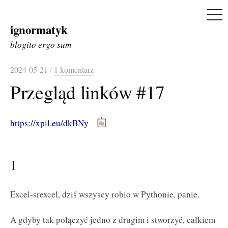
ME
ignormatyk
Skip
to
blogito ergo sum
content
2024-05-21
/
1 komentarz
Przegląd linków #17
https://xpil.eu/dkBNy
1
Excel-srexcel, dziś wszyscy robio w Pythonie, panie.
A gdyby tak połączyć jedno z drugim i stworzyć, całkiem