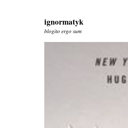
ignormatyk
Skip
to
blogito ergo sum
content