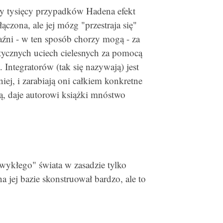
ęcy tysięcy przypadków Hadena efekt
ączona, ale jej mózg "przestraja się"
jaźni - w ten sposób chorzy mogą - za
tycznych uciech cielesnych za pomocą
 Integratorów (tak się nazywają) jest
iej, i zarabiają oni całkiem konkretne
eją, daje autorowi książki mnóstwo
wykłego" świata w zasadzie tylko
a jej bazie skonstruował bardzo, ale to