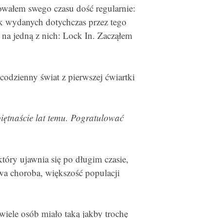
zowałem swego czasu dość regularnie:
żek wydanych dotychczas przez tego
 na jedną z nich: Lock In. Zacząłem
codzienny świat z pierwszej ćwiartki
iętnaście lat temu. Pogratulować
ry ujawnia się po długim czasie,
owa choroba, większość populacji
iele osób miało taką jakby trochę