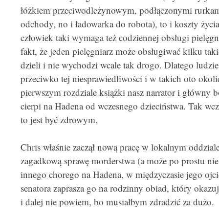
łóżkiem przeciwodleżynowym, podłączonymi rurkam
odchody, no i ładowarka do robota), to i koszty życ
człowiek taki wymaga też codziennej obsługi pielęgni
fakt, że jeden pielęgniarz może obsługiwać kilku taki
dzieli i nie wychodzi wcale tak drogo. Dlatego ludzi
przeciwko tej niesprawiedliwości i w takich oto okoli
pierwszym rozdziale książki nasz narrator i główny b
cierpi na Hadena od wczesnego dzieciństwa. Tak wcze
to jest być zdrowym.
Chris właśnie zaczął nową pracę w lokalnym oddzial
zagadkową sprawę morderstwa (a może po prostu nie
innego chorego na Hadena, w międzyczasie jego ojcie
senatora zaprasza go na rodzinny obiad, który okazuj
i dalej nie powiem, bo musiałbym zdradzić za dużo.