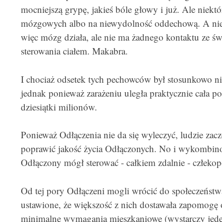
mocniejszą grypę, jakieś bóle głowy i już. Ale niekt
mózgowych albo na niewydolność oddechową. A niek
więc mózg działa, ale nie ma żadnego kontaktu ze ś
sterowania ciałem. Makabra.
I chociaż odsetek tych pechowców był stosunkowo nie
jednak ponieważ zarażeniu uległa praktycznie cała pop
dziesiątki milionów.
Ponieważ Odłączenia nie da się wyleczyć, ludzie zacz
poprawić jakość życia Odłączonych. No i wykombino
Odłączony mógł sterować - całkiem zdalnie - człek
Od tej pory Odłączeni mogli wrócić do społeczeństwa
ustawione, że większość z nich dostawała zapomogę 
minimalne wymagania mieszkaniowe (wystarczy jeden