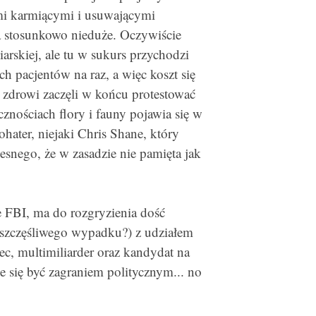
i karmiącymi i usuwającymi
ia stosunkowo nieduże. Oczywiście
arskiej, ale tu w sukurs przychodzi
ch pacjentów na raz, a więc koszt się
e zdrowi zaczęli w końcu protestować
cznościach flory i fauny pojawia się w
ohater, niejaki Chris Shane, który
snego, że w zasadzie nie pamięta jak
e FBI, ma do rozgryzienia dość
szczęśliwego wypadku?) z udziałem
c, multimiliarder oraz kandydat na
e się być zagraniem politycznym... no