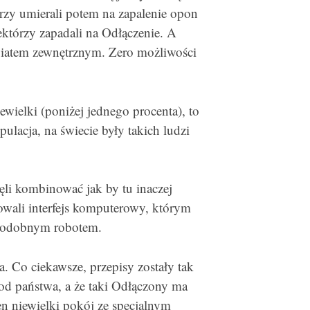
órzy umierali potem na zapalenie opon
tórzy zapadali na Odłączenie. A
wiatem zewnętrznym. Zero możliwości
wielki (poniżej jednego procenta), to
ulacja, na świecie były takich ludzi
ęli kombinować jak by tu inaczej
wali interfejs komputerowy, którym
opodobnym robotem.
. Co ciekawsze, przepisy zostały tak
od państwa, a że taki Odłączony ma
 niewielki pokój ze specjalnym