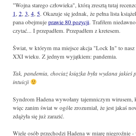
"Wojna starego człowieka", którą zresztą tutaj recen
1
,
2
,
3
,
4
,
5
. Okazuje się jednak, że pełna lista ksią
pana obejmuje
prawie 80 pozycji
. Trafiłem niedawno
czytać... I przepadłem. Przepadłem z kretesem.
Świat, w którym ma miejsce akcja "Lock In" to nasz 
XXI wieku. Z jednym wyjątkiem: pandemia.
Tak, pandemia, chociaż książka była wydana jakieś p
intuicji
Syndrom Hadena wywołany tajemniczym wirusem, któ
więc zanim świat w ogóle zrozumiał, że jest jakaś n
zdążyła się już zarazić.
Wiele osób przechodzi Hadena w miarę niegroźnie - w