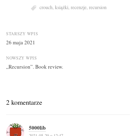
crouch
,
książki
,
recenzje
,
recursion
Post
STARSZY WPIS
26 maja 2021
navigation
NOWSZY WPIS
„Recursion”. Book review.
2 komentarze
5000lib
2021-05-29 o 12:47