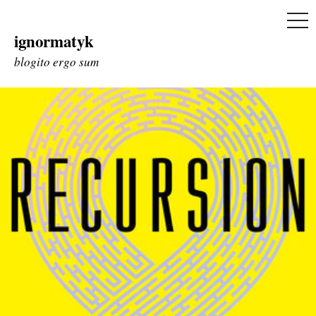
ME
ignormatyk
Skip
to
blogito ergo sum
content