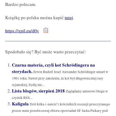
Bardzo polecam.
Książkę po polsku można kupić
tutaj
.
https://xpil.eu/d0v
Spodobało się? Być może warto przeczytać:
Czarna materia, czyli kot Schrödingera na
sterydach.
Erwin Rudolf Josef Alexander Schrödinger umarł w
1961 roku. Nawet przy założeniu, że kot był długowiecznej rasy
syjamskiej, bydlę nie...
Lista blogów, sierpień 2018
Zaglądamy autorowi blogu w
czytnik RSS...
Kaligula
Dziś kilka (-naście!) króciutkich recenzji przeczytanego
przeze mnie przedwczoraj zbioru opowiadań SF Jacka Piekary pod