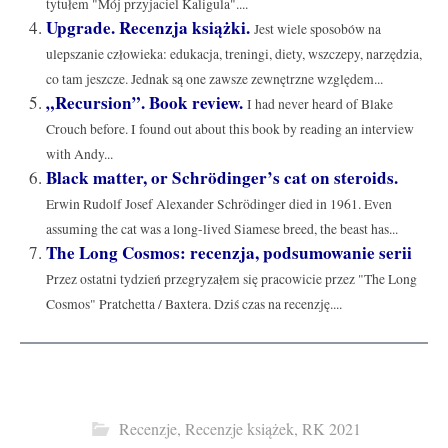
tytułem "Mój przyjaciel Kaligula"....
Upgrade. Recenzja książki.
Jest wiele sposobów na
ulepszanie człowieka: edukacja, treningi, diety, wszczepy, narzędzia,
co tam jeszcze. Jednak są one zawsze zewnętrzne względem...
„Recursion”. Book review.
I had never heard of Blake
Crouch before. I found out about this book by reading an interview
with Andy...
Black matter, or Schrödinger’s cat on steroids.
Erwin Rudolf Josef Alexander Schrödinger died in 1961. Even
assuming the cat was a long-lived Siamese breed, the beast has...
The Long Cosmos: recenzja, podsumowanie serii
Przez ostatni tydzień przegryzałem się pracowicie przez "The Long
Cosmos" Pratchetta / Baxtera. Dziś czas na recenzję....
Recenzje
,
Recenzje książek
,
RK 2021