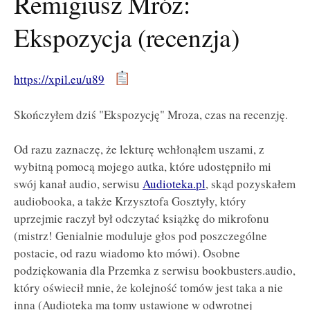
Remigiusz Mróz:
Ekspozycja (recenzja)
https://xpil.eu/u89
Skończyłem dziś "Ekspozycję" Mroza, czas na recenzję.
Od razu zaznaczę, że lekturę wchłonąłem uszami, z
wybitną pomocą mojego autka, które udostępniło mi
swój kanał audio, serwisu
Audioteka.pl
, skąd pozyskałem
audiobooka, a także Krzysztofa Gosztyły, który
uprzejmie raczył był odczytać książkę do mikrofonu
(mistrz! Genialnie moduluje głos pod poszczególne
postacie, od razu wiadomo kto mówi). Osobne
podziękowania dla Przemka z serwisu bookbusters.audio,
który oświecił mnie, że kolejność tomów jest taka a nie
inna (Audioteka ma tomy ustawione w odwrotnej