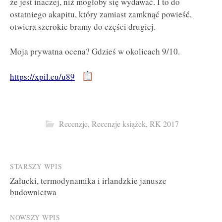
że jest inaczej, niż mogłoby się wydawać. I to do
ostatniego akapitu, który zamiast zamknąć powieść,
otwiera szerokie bramy do części drugiej.
Moja prywatna ocena? Gdzieś w okolicach 9/10.
https://xpil.eu/u89
Recenzje
,
Recenzje książek
,
RK 2017
Post
STARSZY WPIS
Załucki, termodynamika i irlandzkie janusze
navigation
budownictwa
NOWSZY WPIS