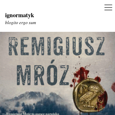
ME
ignormatyk
Skip
to
blogito ergo sum
content