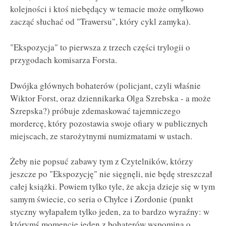
kolejności i ktoś niebędący w temacie może omyłkowo
zacząć słuchać od "Trawersu", który cykl zamyka).
"Ekspozycja" to pierwsza z trzech części trylogii o
przygodach komisarza Forsta.
Dwójka głównych bohaterów (policjant, czyli właśnie
Wiktor Forst, oraz dziennikarka Olga Szrebska - a może
Szrepska?) próbuje zdemaskować tajemniczego
mordercę, który pozostawia swoje ofiary w publicznych
miejscach, ze starożytnymi numizmatami w ustach.
Żeby nie popsuć zabawy tym z Czytelników, którzy
jeszcze po "Ekspozycję" nie sięgnęli, nie będę streszczał
całej książki. Powiem tylko tyle, że akcja dzieje się w tym
samym świecie, co seria o Chyłce i Zordonie (punkt
styczny wyłapałem tylko jeden, za to bardzo wyraźny: w
którymś momencie jeden z bohaterów wspomina o