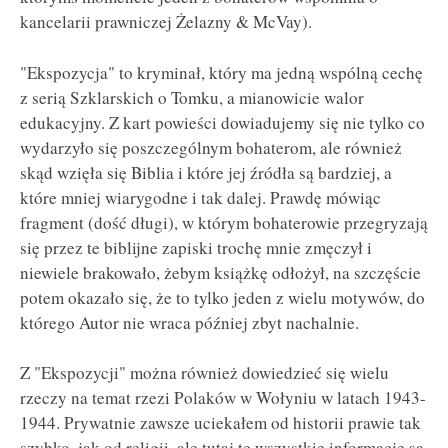
kancelarii prawniczej Żelazny & McVay).
"Ekspozycja" to kryminał, który ma jedną wspólną cechę
z serią Szklarskich o Tomku, a mianowicie walor
edukacyjny. Z kart powieści dowiadujemy się nie tylko co
wydarzyło się poszczególnym bohaterom, ale również
skąd wzięła się Biblia i które jej źródła są bardziej, a
które mniej wiarygodne i tak dalej. Prawdę mówiąc
fragment (dość długi), w którym bohaterowie przegryzają
się przez te biblijne zapiski trochę mnie zmęczył i
niewiele brakowało, żebym książkę odłożył, na szczęście
potem okazało się, że to tylko jeden z wielu motywów, do
którego Autor nie wraca później zbyt nachalnie.
Z "Ekspozycji" można również dowiedzieć się wielu
rzeczy na temat rzezi Polaków w Wołyniu w latach 1943-
1944. Prywatnie zawsze uciekałem od historii prawie tak
szybko, jak od religii, ale tutaj te wszystkie informacje są