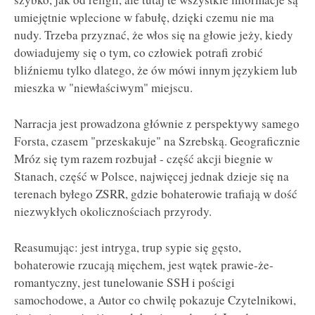
umiejętnie wplecione w fabułę, dzięki czemu nie ma
nudy. Trzeba przyznać, że włos się na głowie jeży, kiedy
dowiadujemy się o tym, co człowiek potrafi zrobić
bliźniemu tylko dlatego, że ów mówi innym językiem lub
mieszka w "niewłaściwym" miejscu.
Narracja jest prowadzona głównie z perspektywy samego
Forsta, czasem "przeskakuje" na Szrebską. Geograficznie
Mróz się tym razem rozbujał - część akcji biegnie w
Stanach, część w Polsce, najwięcej jednak dzieje się na
terenach byłego ZSRR, gdzie bohaterowie trafiają w dość
niezwykłych okolicznościach przyrody.
Reasumując: jest intryga, trup sypie się gęsto,
bohaterowie rzucają mięchem, jest wątek prawie-że-
romantyczny, jest tunelowanie SSH i pościgi
samochodowe, a Autor co chwilę pokazuje Czytelnikowi,