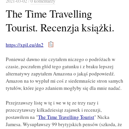
2021-03-02
/
0 komentarzy
The Time Travelling
Tourist. Recenzja książki.
https://xpil.eu/dn2
Ponieważ dawno nie czytałem niczego o podróżach w
czasie, poczułem głód tego gatunku i z braku lepszej
alternatywy zapytałem Amazona o jakąś podpowiedź.
Amazon na to wypluł mi coś z siedemnaście stron samych
tytułów, które jego zdaniem mogłyby się dla mnie nadać.
Przejrzawszy listę w tę i we w tę ze trzy razy i
przeczytawszy kilkadziesiąt zajawek i recenzji,
postawiłem na "
The Time Travelling Tourist
" Nicka
Jamesa. Wysupławszy 99 brytyjskich pensów (szkoda, że