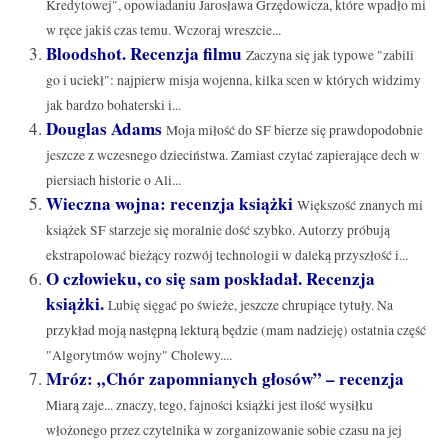
Kredytowej", opowiadaniu Jarosława Grzędowicza, które wpadło mi
w ręce jakiś czas temu. Wczoraj wreszcie...
Bloodshot. Recenzja filmu
Zaczyna się jak typowe "zabili
go i uciekł": najpierw misja wojenna, kilka scen w których widzimy
jak bardzo bohaterski i...
Douglas Adams
Moja miłość do SF bierze się prawdopodobnie
jeszcze z wczesnego dzieciństwa. Zamiast czytać zapierające dech w
piersiach historie o Ali...
Wieczna wojna: recenzja książki
Większość znanych mi
książek SF starzeje się moralnie dość szybko. Autorzy próbują
ekstrapolować bieżący rozwój technologii w daleką przyszłość i...
O człowieku, co się sam poskładał. Recenzja
książki.
Lubię sięgać po świeże, jeszcze chrupiące tytuły. Na
przykład moją następną lekturą będzie (mam nadzieję) ostatnia część
"Algorytmów wojny" Cholewy....
Mróz: „Chór zapomnianych głosów” – recenzja
Miarą zaje... znaczy, tego, fajności książki jest ilość wysiłku
włożonego przez czytelnika w zorganizowanie sobie czasu na jej