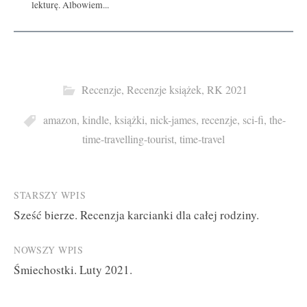
lekturę. Albowiem...
Recenzje
,
Recenzje książek
,
RK 2021
amazon
,
kindle
,
książki
,
nick-james
,
recenzje
,
sci-fi
,
the-
time-travelling-tourist
,
time-travel
Post
STARSZY WPIS
Sześć bierze. Recenzja karcianki dla całej rodziny.
navigation
NOWSZY WPIS
Śmiechostki. Luty 2021.