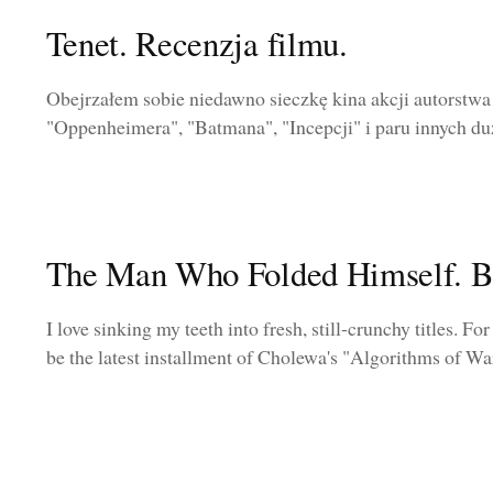
Tenet. Recenzja filmu.
Obejrzałem sobie niedawno sieczkę kina akcji autorstwa
"Oppenheimera", "Batmana", "Incepcji" i paru innych duż
The Man Who Folded Himself. B
I love sinking my teeth into fresh, still-crunchy titles. F
be the latest installment of Cholewa's "Algorithms of War.