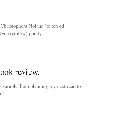
 Christophera Nolana (to ten od
ych tytułów) pod ty...
ook review.
or example, I am planning my next read to
"...