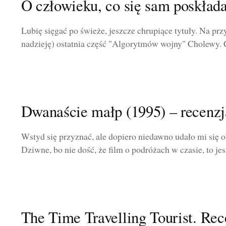
O człowieku, co się sam poskłada
Lubię sięgać po świeże, jeszcze chrupiące tytuły. Na pr
nadzieję) ostatnia część "Algorytmów wojny" Cholewy. 
Dwanaście małp (1995) – recenzj
Wstyd się przyznać, ale dopiero niedawno udało mi się ob
Dziwne, bo nie dość, że film o podróżach w czasie, to jesz
The Time Travelling Tourist. Rec