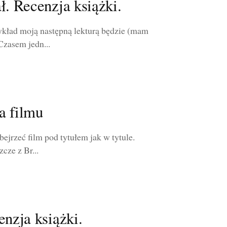
ł. Recenzja książki.
zykład moją następną lekturą będzie (mam
Czasem jedn...
a filmu
ejrzeć film pod tytułem jak w tytule.
cze z Br...
enzja książki.