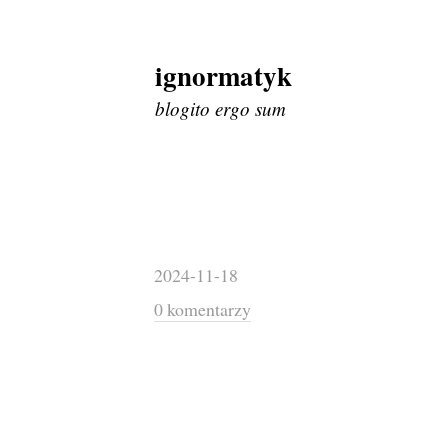
ignormatyk
Skip
to
blogito ergo sum
content
2024-11-18
0 komentarzy