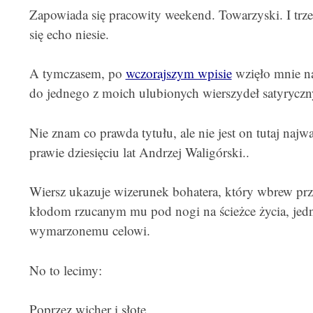
Zapowiada się pracowity weekend. Towarzyski. I trze
się echo niesie.
A tymczasem, po
wczorajszym wpisie
wzięło mnie na
do jednego z moich ulubionych wierszydeł satyryczn
Nie znam co prawda tytułu, ale nie jest on tutaj najw
prawie dziesięciu lat Andrzej Waligórski..
Wiersz ukazuje wizerunek bohatera, który wbrew pr
kłodom rzucanym mu pod nogi na ścieżce życia, jed
wymarzonemu celowi.
No to lecimy:
Poprzez wicher i słotę,