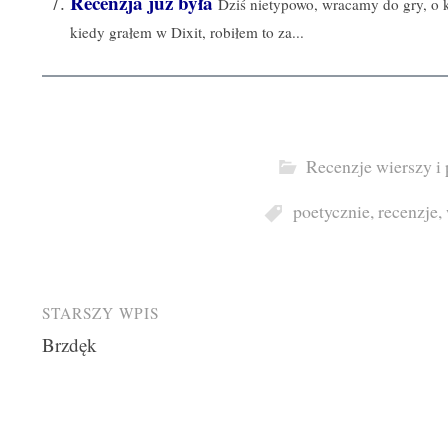
Recenzja już była
Dziś nietypowo, wracamy do gry, o kt
kiedy grałem w Dixit, robiłem to za...
Recenzje wierszy i
poetycznie
,
recenzje
,
Post
STARSZY WPIS
Brzdęk
navigation