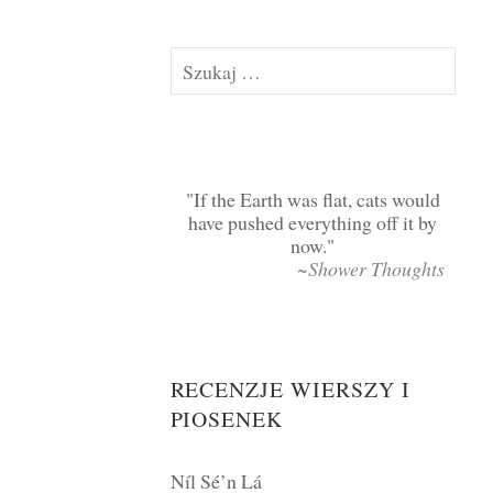
Szukaj:
If the Earth was flat, cats would
have pushed everything off it by
now.
~Shower Thoughts
RECENZJE WIERSZY I
PIOSENEK
Níl Sé’n Lá