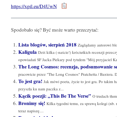
https://xpil.eu/D4UwN
Spodobało się? Być może warto przeczytać:
Lista blogów, sierpień 2018
Zaglądamy autorowi blo
Kaligula
Dziś kilka (-naście!) króciutkich recenzji prze
opowiadań SF Jacka Piekary pod tytułem "Mój przyjaciel Kal
The Long Cosmos: recenzja, podsumowanie se
pracowicie przez "The Long Cosmos" Pratchetta / Baxtera. Dz
To jest gra!
Jak mówi poeta, życie to jest gra. Po takim
przyszła ku nam paczka z...
Kącik poezji: „This Be The Verse”
O trudach tłum
Bronimy się!
Kilka tygodni temu, za sprawą kolegi (nb. 
teraz napiszę....