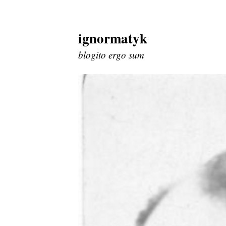
ignormatyk
Skip
to
blogito ergo sum
content