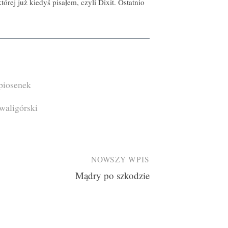
órej już kiedyś pisałem, czyli Dixit. Ostatnio
 piosenek
waligórski
NOWSZY WPIS
Mądry po szkodzie