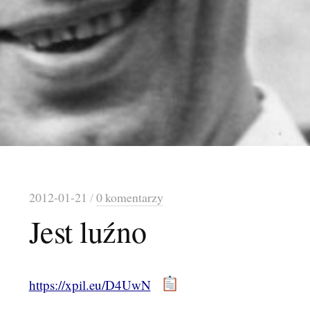
2012-01-21
/
0 komentarzy
Jest luźno
https://xpil.eu/D4UwN