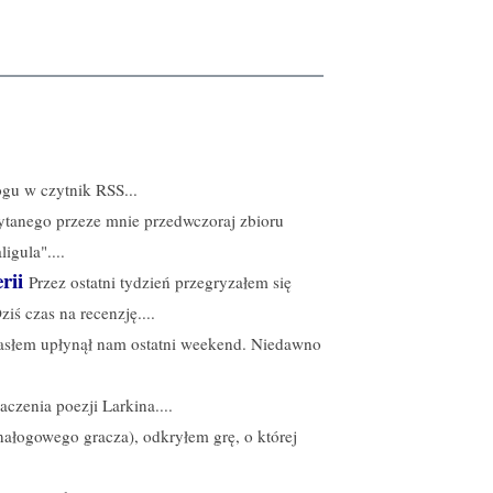
gu w czytnik RSS...
czytanego przeze mnie przedwczoraj zbioru
igula"....
rii
Przez ostatni tydzień przegryzałem się
iś czas na recenzję....
 hasłem upłynął nam ostatni weekend. Niedawno
aczenia poezji Larkina....
nałogowego gracza), odkryłem grę, o której