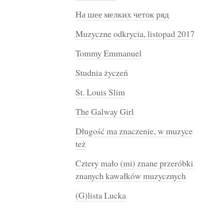
На шее мелких четок ряд
Muzyczne odkrycia, listopad 2017
Tommy Emmanuel
Studnia życzeń
St. Louis Slim
The Galway Girl
Długość ma znaczenie, w muzyce
też
Cztery mało (mi) znane przeróbki
znanych kawałków muzycznych
(G)lista Lucka