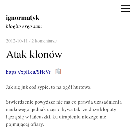
ME
ignormatyk
Skip
to
blogito ergo sum
content
2012-10-11
/
2 komentarze
Atak klonów
https://xpil.eu/SHeVr
Jak się już coś sypie, to na ogół hurtowo.
Stwierdzenie powyższe nie ma co prawda uzasadnienia
naukowego, jednak często bywa tak, że duże kłopoty
łączą się w łańcuszki, ku utrapieniu niczego nie
pojmującej ofiary.