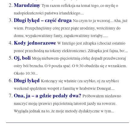
Marudzimy
Tym razem refleksja na temat tego, co myślę o
nadopiekuńczości państwa irlandzkiego....
Długi łykęd – część druga
Na czym to ja wczoraj... Aha, już
wiem. Przepchnęliśmy córę przez piąte urodziny, wróciliśmy do
domu, wypakowaliśmy fanty, zapakowaliśmy tortąby......
Kody jednorazowe
W Inteligo jest zdrapka (chociaż ostatnio
ponoć przechodzą na tokeny elektroniczne). Zdrapka jest fajna, bo:...
Oj, boli
Moją niebawem-pięcioletnią córkę dopadł przedwczoraj
ostry ból brzucha. O 9 poszła spać. O 9:30 obudziła się z wrzaskiem.
Około 10:30...
Długi łykęd
Kończący się właśnie (za szybko, oj za szybko)
weekend spędziłem wespół z familią w hrabstwie Donegal....
Ona, ja – a gdzie pedały dwa?
Próbowałem niedawno
nauczyć moją (prawie) pięcioletnią latorośl jazdy na rowerze.
Wygląda jednak na to, że moje metody dydaktyczne w tym...