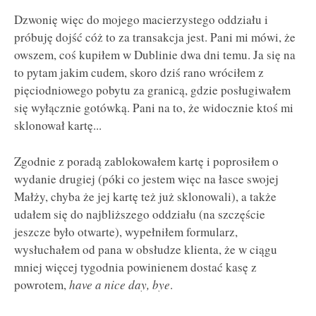
Dzwonię więc do mojego macierzystego oddziału i
próbuję dojść cóż to za transakcja jest. Pani mi mówi, że
owszem, coś kupiłem w Dublinie dwa dni temu. Ja się na
to pytam jakim cudem, skoro dziś rano wróciłem z
pięciodniowego pobytu za granicą, gdzie posługiwałem
się wyłącznie gotówką. Pani na to, że widocznie ktoś mi
sklonował kartę...
Zgodnie z poradą zablokowałem kartę i poprosiłem o
wydanie drugiej (póki co jestem więc na łasce swojej
Małży, chyba że jej kartę też już sklonowali), a także
udałem się do najbliższego oddziału (na szczęście
jeszcze było otwarte), wypełniłem formularz,
wysłuchałem od pana w obsłudze klienta, że w ciągu
mniej więcej tygodnia powinienem dostać kasę z
powrotem,
have a nice day, bye
.