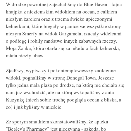
W drodze powrotnej zajechaliśmy do Blue Haven - fajna
knajpka z nieziemskim widokiem na ocean, z całkiem
niezłym żarciem oraz z trzema świeżo upieczonymi
kelnerkami, które biegały w panice we wszystkie strony
niczym Smerfy na widok Gargamela, rzucały widelcami
o podłogę i robiły mnóstwo innych zabawnych rzeczy.
Moja Żonka, która otarła się za młodu o fach kelnerski,
miała niezły ubaw.
Zjadłszy, wypiwszy i pokontemplowawszy zaokienne
widoki, pognaliśmy w stronę Donegal Town. Jeszcze
tylko jedna mała plaża po drodze, na którą nie chciało się
nam już wychodzić, ale na którą wykopaliśmy z auta
Kuzynkę (niech sobie trochę poogląda ocean z bliska, a
co) i już byliśmy w mieście.
Ze sporym smutkiem skonstatowaliśmy, że apteka
"Begley's Pharmacy" jest nieczynna - szkoda, bo