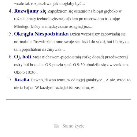
wcale tak rozpaczliwa, jak mogłaby być....
Rozwijamy się
Zapędziłem się ostatnio na blogu głęboko w
różne tematy technologiczne, całkiem po macoszemu traktując
Młodego, który w międzyczasie osiągnął już...
Okrągła Niespodzianka
Dzień wczorajszy zapowiadał się
normalnie. Rozwiozłem rano swoje samiczki do szkół, hut i fabryk a
sam pojechałem na zmywak....
Oj, boli
Moją niebawem-pięcioletnią córkę dopadł przedwczoraj
ostry ból brzucha. O 9 poszła spać. O 9:30 obudziła się z wrzaskiem.
Około 10:30...
Kолба
Dawno, dawno temu, w odległej galaktyce... A nie, wróć, to
nie ta bajka. W każdym razie jakiś czas temu, w...
Samo życie