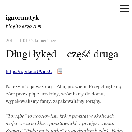
ME
ignormatyk
Skip
to
blogito ergo sum
content
2011-11-01
/
2 komentarze
Długi łykęd – część druga
https://xpil.eu/U9mzU
Na czym to ja wczoraj... Aha, już wiem. Przepchnęliśmy
córę przez piąte urodziny, wróciliśmy do domu,
wypakowaliśmy fanty, zapakowaliśmy tortąby...
"Tortąba" to neosłowizm, który powstał w okolicach
mojej czwartej klasy podstawówki, z przejęzyczenia.
Zamiast "Podaj mi tą torbę" powiedziałem kiedyś "Podaj