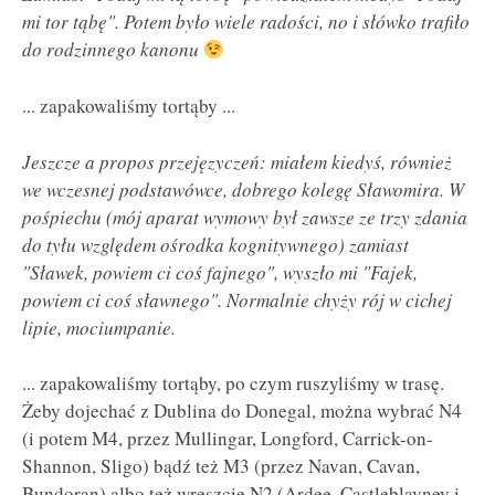
mi tor tąbę". Potem było wiele radości, no i słówko trafiło
do rodzinnego kanonu
... zapakowaliśmy tortąby ...
Jeszcze a propos przejęzyczeń: miałem kiedyś, również
we wczesnej podstawówce, dobrego kolegę Sławomira. W
pośpiechu (mój aparat wymowy był zawsze ze trzy zdania
do tyłu względem ośrodka kognitywnego) zamiast
"Sławek, powiem ci coś fajnego", wyszło mi "Fajek,
powiem ci coś sławnego". Normalnie chyży rój w cichej
lipie, mociumpanie.
... zapakowaliśmy tortąby, po czym ruszyliśmy w trasę.
Żeby dojechać z Dublina do Donegal, można wybrać N4
(i potem M4, przez Mullingar, Longford, Carrick-on-
Shannon, Sligo) bądź też M3 (przez Navan, Cavan,
Bundoran) albo też wreszcie N2 (Ardee, Castleblayney i