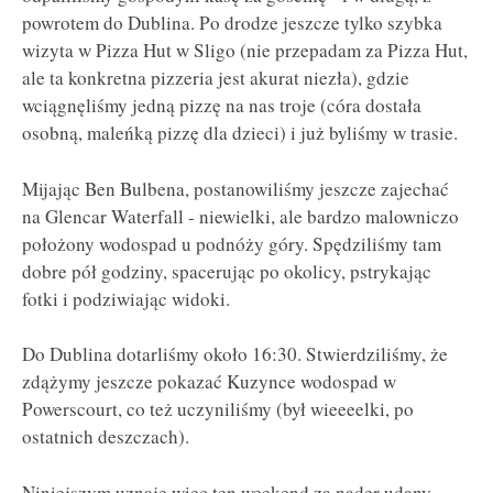
powrotem do Dublina. Po drodze jeszcze tylko szybka
wizyta w Pizza Hut w Sligo (nie przepadam za Pizza Hut,
ale ta konkretna pizzeria jest akurat niezła), gdzie
wciągnęliśmy jedną pizzę na nas troje (córa dostała
osobną, maleńką pizzę dla dzieci) i już byliśmy w trasie.
Mijając Ben Bulbena, postanowiliśmy jeszcze zajechać
na Glencar Waterfall - niewielki, ale bardzo malowniczo
położony wodospad u podnóży góry. Spędziliśmy tam
dobre pół godziny, spacerując po okolicy, pstrykając
fotki i podziwiając widoki.
Do Dublina dotarliśmy około 16:30. Stwierdziliśmy, że
zdążymy jeszcze pokazać Kuzynce wodospad w
Powerscourt, co też uczyniliśmy (był wieeeelki, po
ostatnich deszczach).
Niniejszym uznaję więc ten weekend za nader udany.