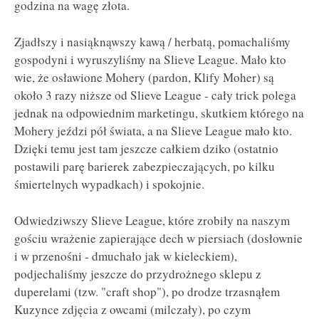
godzina na wagę złota.
Zjadłszy i nasiąknąwszy kawą / herbatą, pomachaliśmy
gospodyni i wyruszyliśmy na Slieve League. Mało kto
wie, że osławione Mohery (pardon, Klify Moher) są
około 3 razy niższe od Slieve League - cały trick polega
jednak na odpowiednim marketingu, skutkiem którego na
Mohery jeździ pół świata, a na Slieve League mało kto.
Dzięki temu jest tam jeszcze całkiem dziko (ostatnio
postawili parę barierek zabezpieczających, po kilku
śmiertelnych wypadkach) i spokojnie.
Odwiedziwszy Slieve League, które zrobiły na naszym
gościu wrażenie zapierające dech w piersiach (dosłownie
i w przenośni - dmuchało jak w kieleckiem),
podjechaliśmy jeszcze do przydrożnego sklepu z
duperelami (tzw. "craft shop"), po drodze trzasnąłem
Kuzynce zdjęcia z owcami (milczały), po czym