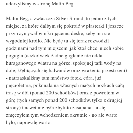
uderzyliśmy w stronę Malin Beg.
Malin Beg, a zwłaszcza Silver Strand, to jedno z tych
miejsc, za które dałbym się pokroić w plasterki i jeszcze
przytrzymywałbym krojącemu deskę, żeby mu się
wygodniej kroiło. Nie będę tu się teraz rozwodził
godzinami nad tym miejscem, jak ktoś chce, niech sobie
pogugla (aczkolwiek żadne guglanie nie odda
huraganowego wiatru na górze, spokojnej tafli wody na
dole, kłębiących się bałwanów oraz wrażenia przestrzeni)
- natrzaskaliśmy tam mnóstwo fotek, córa, już
pięcioletnia, pokonała na własnych małych nóżkach całą
trasę w dół (ponad 200 schodków) oraz z powrotem w
górę (tych samych ponad 200 schodków, tylko z drugiej
strony) i nawet nie była zbytnio zasapana. Ja się
zmęczyłem tym wchodzeniem okrutnie - no ale warto
było, naprawdę warto.