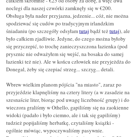
całkiem skromnie - €25 od osoby za dobę, a więc dwa
noclegi dla naszej czwórki zamknęły się w €200.
Obsługa była nader przyjazna, jedzenie... cóż, nie można
spodziewać się cudów po tradycyjnym irlandzkim
śniadaniu (po szczegóły odsyłam
tutaj
bądź też
tutaj
), ale
było całkiem zjadliwie. Jedyne, do czego można byłoby
się przyczepić, to trochę zanieczyszczona łazienka (pod
prysznic nie odważyłem się wejść, na bosaka do samej
łazienki też nie). Ale w końcu człowiek nie przyjeżdża do
Donegal, żeby się czepiać strzeg... szczyg... detali.
Wbrew wielkim planom pójścia "na miasto", zaraz po
przyjeździe klapnęliśmy na cztery litery (a w zasadzie na
szesnaście liter, biorąc pod uwagę liczebność grupy) i do
wieczora graliśmy w Othello, gapiliśmy się na zaokienne
widoki (padało i było ciemno, ale i tak się gapiliśmy)
tudzież popijaliśmy herbatkę, czytaliśmy książki -
ogólnie mówiąc, wypoczywaliśmy pasywnie.