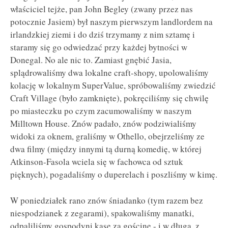
właściciel tejże, pan John Begley (zwany przez nas
potocznie Jasiem) był naszym pierwszym landlordem na
irlandzkiej ziemi i do dziś trzymamy z nim sztamę i
staramy się go odwiedzać przy każdej bytności w
Donegal. No ale nic to. Zamiast gnębić Jasia,
splądrowaliśmy dwa lokalne craft-shopy, upolowaliśmy
kolację w lokalnym SuperValue, spróbowaliśmy zwiedzić
Craft Village (było zamknięte), pokręciliśmy się chwilę
po miasteczku po czym zacumowaliśmy w naszym
Milltown House. Znów padało, znów podziwialiśmy
widoki za oknem, graliśmy w Othello, obejrzeliśmy ze
dwa filmy (między innymi tą durną komedię, w której
Atkinson-Fasola wciela się w fachowca od sztuk
pięknych), pogadaliśmy o duperelach i poszliśmy w kimę.
W poniedziałek rano znów śniadanko (tym razem bez
niespodzianek z zegarami), spakowaliśmy manatki,
odpaliliśmy gospodyni kasę za gościnę - i w długą, z