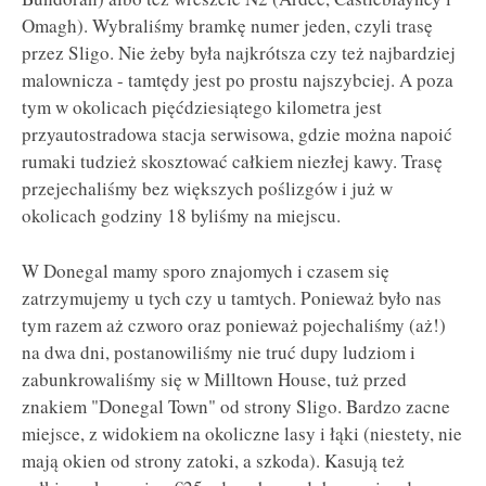
Omagh). Wybraliśmy bramkę numer jeden, czyli trasę
przez Sligo. Nie żeby była najkrótsza czy też najbardziej
malownicza - tamtędy jest po prostu najszybciej. A poza
tym w okolicach pięćdziesiątego kilometra jest
przyautostradowa stacja serwisowa, gdzie można napoić
rumaki tudzież skosztować całkiem niezłej kawy. Trasę
przejechaliśmy bez większych poślizgów i już w
okolicach godziny 18 byliśmy na miejscu.
W Donegal mamy sporo znajomych i czasem się
zatrzymujemy u tych czy u tamtych. Ponieważ było nas
tym razem aż czworo oraz ponieważ pojechaliśmy (aż!)
na dwa dni, postanowiliśmy nie truć dupy ludziom i
zabunkrowaliśmy się w Milltown House, tuż przed
znakiem "Donegal Town" od strony Sligo. Bardzo zacne
miejsce, z widokiem na okoliczne lasy i łąki (niestety, nie
mają okien od strony zatoki, a szkoda). Kasują też