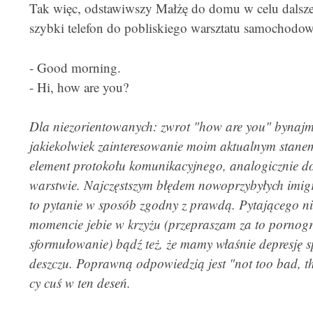
Tak więc, odstawiwszy Małżę do domu w celu dals
szybki telefon do pobliskiego warsztatu samochodo
- Good morning.
- Hi, how are you?
Dla niezorientowanych: zwrot "how are you" bynajmn
jakiekolwiek zainteresowanie moim aktualnym stanem
element protokołu komunikacyjnego, analogicznie 
warstwie. Najczęstszym błędem nowoprzybyłych imi
to pytanie w sposób zgodny z prawdą. Pytającego ni
momencie jebie w krzyżu (przepraszam za to pornogra
sformułowanie) bądź też, że mamy właśnie depresj
deszczu. Poprawną odpowiedzią jest "not too bad, t
cy cuś w ten deseń.