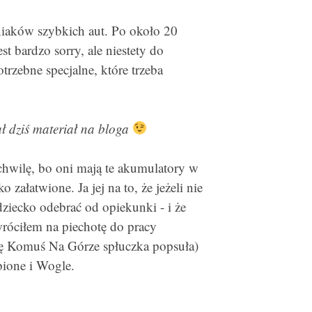
niaków szybkich aut. Po około 20
st bardzo sorry, ale niestety do
rzebne specjalne, które trzeba
ł dziś materiał na bloga
chwilę, bo oni mają te akumulatory w
załatwione. Ja jej na to, że jeżeli nie
ziecko odebrać od opiekunki - i że
wróciłem na piechotę do pracy
ię Komuś Na Górze spłuczka popsuła)
obione i Wogle.