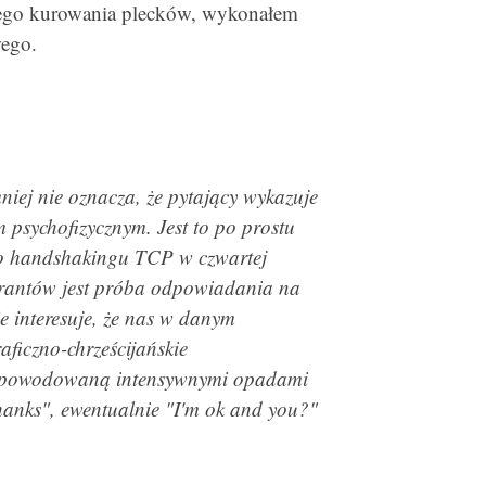
zego kurowania plecków, wykonałem
wego.
iej nie oznacza, że pytający wykazuje
 psychofizycznym. Jest to po prostu
do handshakingu TCP w czwartej
grantów jest próba odpowiadania na
e interesuje, że nas w danym
ficzno-chrześcijańskie
ę spowodowaną intensywnymi opadami
hanks", ewentualnie "I'm ok and you?"