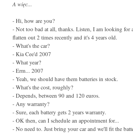
A więc...
- Hi, how are you?
- Not too bad at all, thanks. Listen, I am looking for
flatten out 2 times recently and it's 4 years old.
- What's the car?
- Kia Cee'd 2007
- What year?
- Erm... 2007
- Yeah, we should have them batteries in stock.
- What's the cost, roughly?
- Depends, between 90 and 120 euros.
- Any warranty?
- Sure, each battery gets 2 years warranty.
- OK then, can I schedule an appointment for...
- No need to. Just bring your car and we'll fit the bat