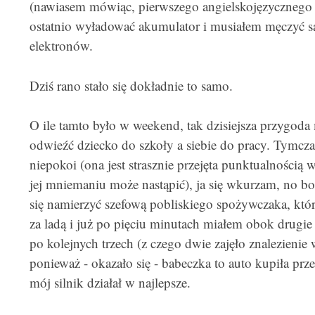
(nawiasem mówiąc, pierwszego angielskojęzycznego w
ostatnio wyładować akumulator i musiałem męczyć są
elektronów.
Dziś rano stało się dokładnie to samo.
O ile tamto było w weekend, tak dzisiejsza przygoda 
odwieźć dziecko do szkoły a siebie do pracy. Tymczas
niepokoi (ona jest strasznie przejęta punktualnością w
jej mniemaniu może nastąpić), ja się wkurzam, no bo 
się namierzyć szefową pobliskiego spożywczaka, która
za ladą i już po pięciu minutach miałem obok drugi
po kolejnych trzech (z czego dwie zajęło znalezienie 
ponieważ - okazało się - babeczka to auto kupiła prze
mój silnik działał w najlepsze.