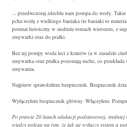
... przedwczoraj zdechła nam pompa do wody. Takie 
pcha wodę z wielkiego baniaka (te baniaki to materia
poemat heroiczny w siedmiu tomach wierszem, z sup
zmywarki oraz do pralki.
Bez tej pompy woda leci z kranów (a w zasadzie ciurka
zmywarka oraz pralka pozostają suche, co przekłada s
zmywania.
Najpierw sprawdziłem bezpiecznik. Bezpiecznik dział
Wyłączyłem bezpiecznik główny. Włączyłem. Pompa n
Po prawie 20 latach edukacji podstawowej, średniej 
wiedzy polega na tym, że jak się wyłączy system a po