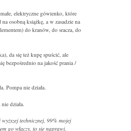
małe, elektryczne gówienko, które
ł na osobną książkę, a w zasadzie na
lementem) do kranów, do sracza, do
), da się też kupę spuścić, ale
ię bezpośrednio na jakość prania /
a. Pompa nie działa.
ie działa.
i wyższej technicznej, 99% mojej
tem go włączy, to się naprawi.