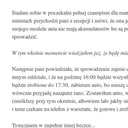
Siadam sobie w poczekalni pełnej czasopism dla ma
minutach przychodzi pani z recepcji i mówi, że ona je
mojego modelu auta nie mają akumulatorów bo są pot
sprowadzić.
W tym właśnie momencie wiedziałem już, że będę mia
Następnie pani powiedziała, że sprowadzenie zajmie 
innym oddziale, i że na godzinę 16:00 będzie wszystko 
będzie zrobione do 17:30, zabieram auto, bo muszę d
wówczas przyjadę nazajutrz rano. Zostawiłem auto, 
(zmókłszy przy tym okrutnie, albowiem lało jakby s
i teraz czekam na telefon z warsztatu, że gotowe i zr
Tymczasem w zupełnie innej beczce...