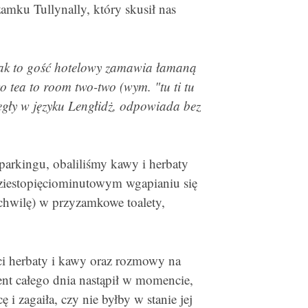
zamku Tullynally, który skusił nas
 jak to gość hotelowy zamawia łamaną
 tea to room two-two (wym. "tu ti tu
biegły w języku Lengłidż, odpowiada bez
kingu, obaliliśmy kawy i herbaty
dziestopięciominutowym wgapianiu się
 chwilę) w przyzamkowe toalety,
ści herbaty i kawy oraz rozmowy na
t całego dnia nastąpił w momencie,
 zagaiła, czy nie byłby w stanie jej