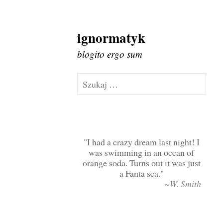
ignormatyk
Skip
to
blogito ergo sum
content
Szukaj:
I had a crazy dream last night! I
was swimming in an ocean of
orange soda. Turns out it was just
a Fanta sea.
~W. Smith