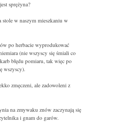
jest sprężyna?
 na stole w naszym mieszkaniu w
 fusów po herbacie wyprodukować
iemiara (nie wszyscy się śmiali co
karb błędu pomiaru, tak więc po
ię wszyscy).
kko zmęczeni, ale zadowoleni z
zynia na zmywaku znów zaczynają się
zytelnika i gnam do garów.