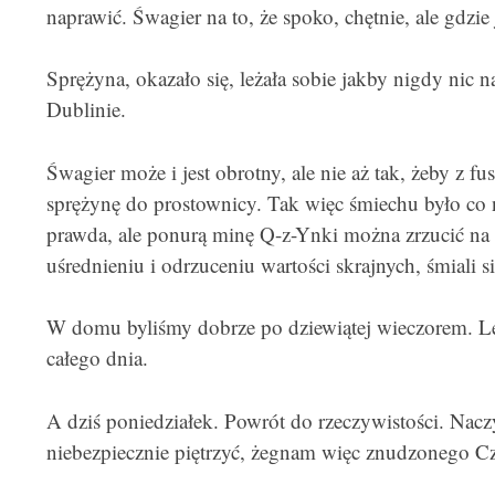
naprawić. Śwagier na to, że spoko, chętnie, ale gdzie 
Sprężyna, okazało się, leżała sobie jakby nigdy nic
Dublinie.
Śwagier może i jest obrotny, ale nie aż tak, żeby z
sprężynę do prostownicy. Tak więc śmiechu było co n
prawda, ale ponurą minę Q-z-Ynki można zrzucić na 
uśrednieniu i odrzuceniu wartości skrajnych, śmiali s
W domu byliśmy dobrze po dziewiątej wieczorem. Le
całego dnia.
A dziś poniedziałek. Powrót do rzeczywistości. Nac
niebezpiecznie piętrzyć, żegnam więc znudzonego C