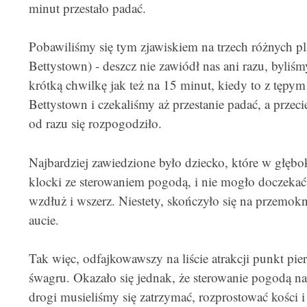
minut przestało padać.
Pobawiliśmy się tym zjawiskiem na trzech różnych pla
Bettystown) - deszcz nie zawiódł nas ani razu, byliś
krótką chwilkę jak też na 15 minut, kiedy to z tępy
Bettystown i czekaliśmy aż przestanie padać, a przeci
od razu się rozpogodziło.
Najbardziej zawiedzione było dziecko, które w głębo
klocki ze sterowaniem pogodą, i nie mogło doczekać 
wzdłuż i wszerz. Niestety, skończyło się na przemok
aucie.
Tak więc, odfajkowawszy na liście atrakcji punkt pie
śwagru. Okazało się jednak, że sterowanie pogodą na
drogi musieliśmy się zatrzymać, rozprostować kości i 