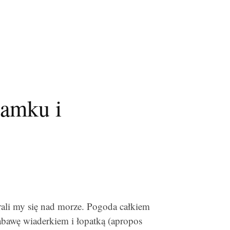
zamku i
w
ali my się nad morze. Pogoda całkiem
abawę wiaderkiem i łopatką (apropos