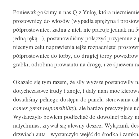
Ponieważ gościmy u nas Q-z-Ynkę, która niezmierni
prostownicy do włosów (wypadła sprężyna i prostown
półprostownice, żadna z nich nie pracuje jednak na 5
jedną ręką...), postanowiliśmy połączyć przyjemne 
niecnym celu naprawienia tejże rozpadniętej prostow
półprostownice do torby, do drugiej torby powędrowa
grabki, odrobina prowiantu na drogę, i ze śpiewem 
Okazało się tym razem, że siły wyższe postanowiły 
dotychczasowe trudy i znoje, i dały nam moc kierow
dostaliśmy pełnego dostępu do panelu sterowania cał
comes great responsibility
), ale bardzo precyzyjnie 
Wystarczyło bowiem podjechać do dowolnej plaży na 
natychmiast zrywał się ulewny deszcz. Wyłącznik de
drzwiach auta - wystarczyło wejść do środka i zamk