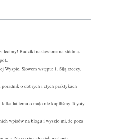
v: lecimy! Budziki nastawione na siódmą.
pół...
ej Wyspie. Słowem wstępu: 1. Siłą rzeczy,
i poradnik o dobrych i złych praktykach
 kilka lat temu o mało nie kupiliśmy Toyoty
tnich wpisów na blogu i wyszło mi, że poza
Nuuuda. Na co się człowiek nastawia