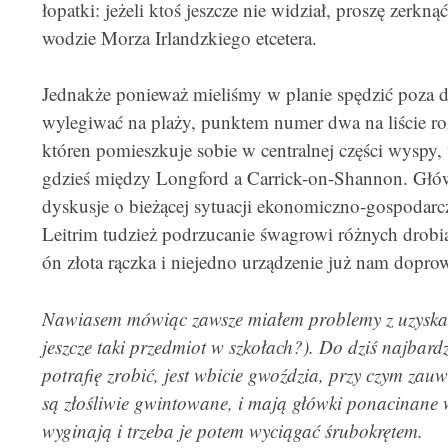
łopatki: jeżeli ktoś jeszcze nie widział, proszę zerkną
wodzie Morza Irlandzkiego etcetera.
Jednakże ponieważ mieliśmy w planie spędzić poza d
wylegiwać na plaży, punktem numer dwa na liście ro
któren pomieszkuje sobie w centralnej części wyspy, 
gdzieś między Longford a Carrick-on-Shannon. Główn
dyskusje o bieżącej sytuacji ekonomiczno-gospodarc
Leitrim tudzież podrzucanie śwagrowi różnych drobi
ón złota rączka i niejedno urządzenie już nam dopro
Nawiasem mówiąc zawsze miałem problemy z uzyskan
jeszcze taki przedmiot w szkołach?). Do dziś najbar
potrafię zrobić, jest wbicie gwoździa, przy czym zauw
są złośliwie gwintowane, i mają główki ponacinane w i
wyginają i trzeba je potem wyciągać śrubokrętem.