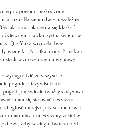
e cierpi z powodu uszkodzonej
ica rozpadła się na dwie niezależne
0% tak samo jak nie da się klaskać
z pożytecznym i wykorzystać śwagra w
nicy. Q-z-Ynka wrzuciła dwie
ły wiaderko, łopatka, druga łopatka i
na ustach wyruszyli my na wyprawę.
nas wynagrodzić za wszystkie
ania pogodą. Oczywiście nie
a pogodą na świecie (
with great power
udawało nam się sterować deszczem.
odległość mniejszą niż sto metrów, i
szczu natomiast umieszczony został w
nąć drzwi, żeby w ciągu dwóch-trzech