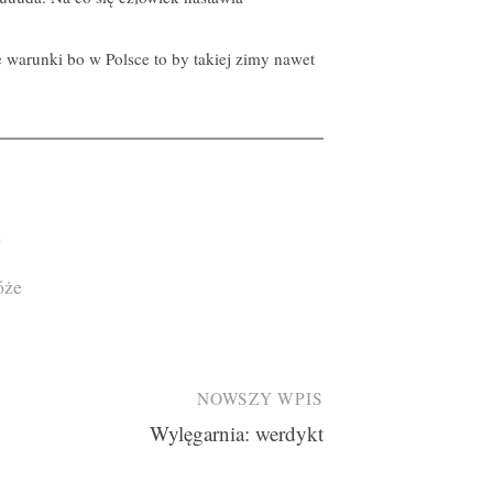
ze warunki bo w Polsce to by takiej zimy nawet
e
óże
NOWSZY WPIS
Wylęgarnia: werdykt