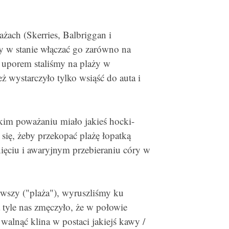
żach (Skerries, Balbriggan i
my w stanie włączać go zarówno na
m uporem staliśmy na plaży w
eż wystarczyło tylko wsiąść do auta i
kim poważaniu miało jakieś hocki-
się, żeby przekopać plażę łopatką
nięciu i awaryjnym przebieraniu córy w
rwszy ("plaża"), wyruszliśmy ku
 tyle nas zmęczyło, że w połowie
walnąć klina w postaci jakiejś kawy /