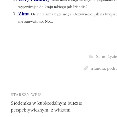
wyjeżdżając do kraju takiego jak Irlandia?...
Zima
Ostatnia zima była sroga. Oczywiście, jak na tutejs
nie zauważono. No...
Samo życi
irlandia
,
podr
Post
STARSZY WPIS
Siódemka w kubkoidalnym butexie
navigation
perspektywicznym, z witkami