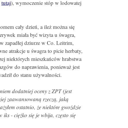
ć
tutaj
), wymoczenie stóp w lodowatej
omem cały dzień, a ileż można się
zrywek miała być wizyta u śwagra,
w zapadłej dziurze w Co. Leitrim,
e atrakcje u śwagra to picie herbaty,
zej niektórych mieszkańców hrabstwa
azgów do naprawienia, ponieważ jest
wadził do stanu używalności.
iem dodatniej oceny z ZPT (jest
dziej zaawansowaną rzeczą, jaką
ażyłem ostatnio, że niektóre gwoździe
ks - ciężko się je wbija, często się