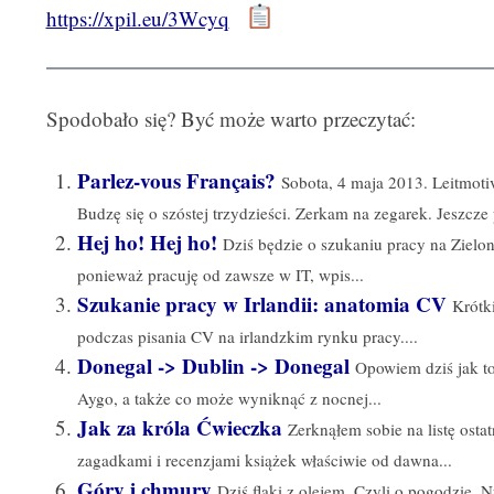
https://xpil.eu/3Wcyq
Spodobało się? Być może warto przeczytać:
Parlez-vous Français?
Sobota, 4 maja 2013. Leitmoti
Budzę się o szóstej trzydzieści. Zerkam na zegarek. Jeszcze 
Hej ho! Hej ho!
Dziś będzie o szukaniu pracy na Zielon
ponieważ pracuję od zawsze w IT, wpis...
Szukanie pracy w Irlandii: anatomia CV
Krótk
podczas pisania CV na irlandzkim rynku pracy....
Donegal -> Dublin -> Donegal
Opowiem dziś jak to
Aygo, a także co może wyniknąć z nocnej...
Jak za króla Ćwieczka
Zerknąłem sobie na listę osta
zagadkami i recenzjami książek właściwie od dawna...
Góry i chmury
Dziś flaki z olejem. Czyli o pogodzie. 