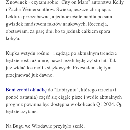
Z nowinek - czytam sobie "City on Mars" autorstwa Kelly
i Zacha Weinersmithów. Świeża, jeszcze chrupiąca.
Lektura przezabawna, a jednocześnie nabita po sam
gwizdek mnóstwem faktów naukowych. Recenzja,
obstawiam, za parę dni, bo to jednak całkiem spora
kobyła.
Kupka wstydu rośnie - i sądząc po aktualnym trendzie
będzie rosła aż umrę, nawet jeżeli będę żył sto lat. Taki
już widać los moli książkowych. Przestałem się tym
przejmować już dawno.
Boni zrobił okładkę
do "Labiryntu", którego trzecia (i
ponoć ostatnia) część się ciągle pisze i wedle aktualnych
prognoz powinna być dostępna w okolicach Q1 2024. Oj,
będzie czytane.
Na Bugu we Włodawie przybyło sześć.