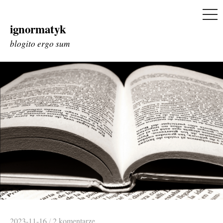
ME
ignormatyk
Skip
to
blogito ergo sum
content
2023-11-16
/
2 komentarze