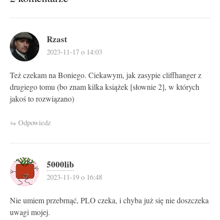
Rzast
2023-11-17 o 14:03
Też czekam na Boniego. Ciekawym, jak zasypie cliffhanger z
drugiego tomu (bo znam kilka książek [słownie 2], w których
jakoś to rozwiązano)
Odpowiedz
5000lib
2023-11-19 o 16:48
Nie umiem przebrnąć, PLO czeka, i chyba już się nie doszczeka
uwagi mojej.