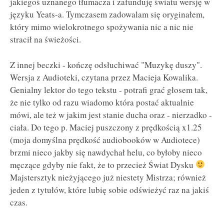
jakiegoś uznanego tłumacza i zafunduję światu wersję w
języku Yeats-a. Tymczasem zadowalam się oryginałem,
który mimo wielokrotnego spożywania nic a nic nie
stracił na świeżości.
Z innej beczki - kończę odsłuchiwać "Muzykę duszy".
Wersja z Audioteki, czytana przez Macieja Kowalika.
Genialny lektor do tego tekstu - potrafi grać głosem tak,
że nie tylko od razu wiadomo która postać aktualnie
mówi, ale też w jakim jest stanie ducha oraz - nierzadko -
ciała. Do tego p. Maciej puszczony z prędkością x1.25
(moja domyślna prędkość audiobooków w Audiotece)
brzmi nieco jakby się nawdychał helu, co byłoby nieco
męczące gdyby nie fakt, że to przecież Świat Dysku
Majstersztyk nieżyjącego już niestety Mistrza; również
jeden z tytułów, które lubię sobie odświeżyć raz na jakiś
czas.