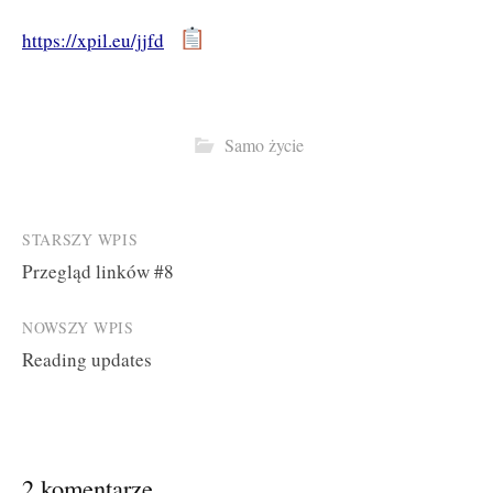
https://xpil.eu/jjfd
Samo życie
Post
STARSZY WPIS
Przegląd linków #8
navigation
NOWSZY WPIS
Reading updates
2 komentarze