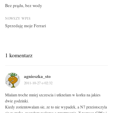
Bez prądu, bez wody
navigation
NOWSZY WPIS
Sprzedaję moje Ferrari
1 komentarz
agnieszka_sto
2011-10-27 o 02:32
Mialam troche mniej szczescia i utknelam w korku na jakies
dwie godzinki.
Kiedy zorientowalam sie, ze to nie wypadek, a N7 przeistoczyla
sie w rzeke, zaczelam walczyc o przetrwanie. Z pomoca GPSa i