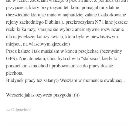
przyjaciela, ktory przy uzyciu tel. kom. pomagal mi zdalnie
(bezwiednie kierujac mnie w najbardziej zalane i zakorkowane
rejony zachodniego Dublina:), przekroczylam N7 i inne jeszcze
rzeki kilka razy, starajac sie wybrac alternatywne rozwiazanie
dla najwiekszej kaluzy swiata, ktora byla w niewlasciwym
miejscu, na wlasciwym zjezdzie:)
Przez kaluze i tak musialam w koncu przejechac (bezmyslny
GPS). Nie utonelam, choc byla chwila "slabosci" kiedy to
porzucilam samochod i probowalam sie do pracy dostac
piechota.
Budynek pracy tez zalany:) Weszlam w momencie ewakuacji.
Wreszcie jakas ozywcza przygoda :))))
Odpowiedz