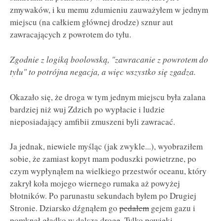
zmywaków, i ku memu zdumieniu zauważyłem w jednym
miejscu (na całkiem głównej drodze) sznur aut
zawracających z powrotem do tyłu.
Zgodnie z logiką boolowską, "zawracanie z powrotem do
tyłu" to potrójna negacja, a więc wszystko się zgadza.
Okazało się, że droga w tym jednym miejscu była zalana
bardziej niż wuj Zdzich po wypłacie i ludzie
nieposiadający amfibii zmuszeni byli zawracać.
Ja jednak, niewiele myśląc (jak zwykle...), wyobraziłem
sobie, że zamiast kopyt mam poduszki powietrzne, po
czym wypłynąłem na wielkiego przestwór oceanu, który
zakrył koła mojego wiernego rumaka aż powyżej
błotników. Po parunastu sekundach byłem po Drugiej
Stronie. Dziarsko dźgnąłem go
pedałem
gejem gazu i
pomknął gładko w dalszą drogę. Tylko powieki