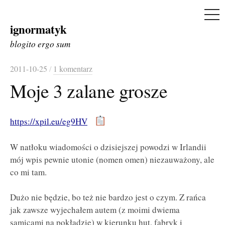
ME
ignormatyk
Skip
to
blogito ergo sum
content
2011-10-25
/
1 komentarz
Moje 3 zalane grosze
https://xpil.eu/eg9HV
W natłoku wiadomości o dzisiejszej powodzi w Irlandii
mój wpis pewnie utonie (nomen omen) niezauważony, ale
co mi tam.
Dużo nie będzie, bo też nie bardzo jest o czym. Z rańca
jak zawsze wyjechałem autem (z moimi dwiema
samicami na pokładzie) w kierunku hut, fabryk i