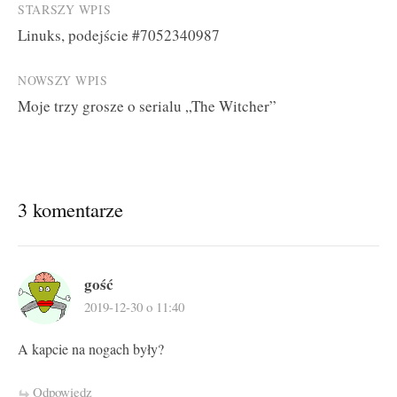
Post
STARSZY WPIS
Linuks, podejście #7052340987
navigation
NOWSZY WPIS
Moje trzy grosze o serialu „The Witcher”
3 komentarze
gość
2019-12-30 o 11:40
A kapcie na nogach były?
Odpowiedz