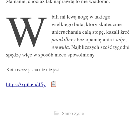
złamanie, chociaż tak naprawdę to nie wiadomo.
W
bili mi lewą nogę w takiego
wielkiego buta, który skutecznie
unieruchamia całą stopę, kazali żreć
painkillery
bez opamiętania i
adje
,
orewuła
. Najbliższych sześć tygodni
spędzę więc w sposób nieco spowolniony.
Kotu rzecz jasna nic nie jest.
https://xpil.eu/d5y
Samo życie