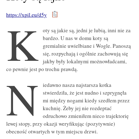
https://xpil.eu/d5y
K
oty są jakie są, jedni je lubią, inni nie za
bardzo. U nas w domu koty są
gremialnie uwielbiane i Wogle. Panoszą
się, rozpychają i ogólnie zachowują się
jakby były lokalnymi możnowładcami,
co pewnie jest po trochu prawdą.
N
iedawno nasza najstarsza kotka
stwierdziła, że jest nudno i szprygnęła
mi między nogami kiedy szedłem przez
kuchnię. Żeby jej nie rozdeptać
odruchowo zmieniłem nieco trajektorię
lewej stopy, przy okazji weryfikując (pozytywnie)
obecność otwartych w tym miejscu drzwi.