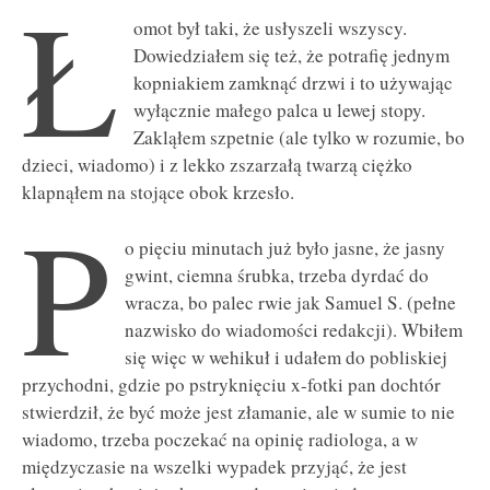
Ł
omot był taki, że usłyszeli wszyscy.
Dowiedziałem się też, że potrafię jednym
kopniakiem zamknąć drzwi i to używając
wyłącznie małego palca u lewej stopy.
Zakląłem szpetnie (ale tylko w rozumie, bo
dzieci, wiadomo) i z lekko zszarzałą twarzą ciężko
klapnąłem na stojące obok krzesło.
P
o pięciu minutach już było jasne, że jasny
gwint, ciemna śrubka, trzeba dyrdać do
wracza, bo palec rwie jak Samuel S. (pełne
nazwisko do wiadomości redakcji). Wbiłem
się więc w wehikuł i udałem do pobliskiej
przychodni, gdzie po pstryknięciu x-fotki pan dochtór
stwierdził, że być może jest złamanie, ale w sumie to nie
wiadomo, trzeba poczekać na opinię radiologa, a w
międzyczasie na wszelki wypadek przyjąć, że jest