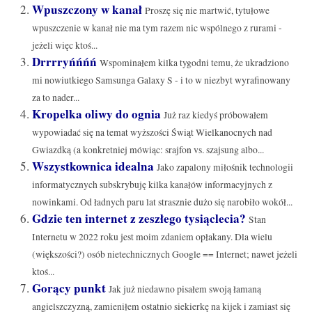
Wpuszczony w kanał
Proszę się nie martwić, tytułowe
wpuszczenie w kanał nie ma tym razem nic wspólnego z rurami -
jeżeli więc ktoś...
Drrrryńńńń
Wspominałem kilka tygodni temu, że ukradziono
mi nowiutkiego Samsunga Galaxy S - i to w niezbyt wyrafinowany
za to nader...
Kropelka oliwy do ognia
Już raz kiedyś próbowałem
wypowiadać się na temat wyższości Świąt Wielkanocnych nad
Gwiazdką (a konkretniej mówiąc: srajfon vs. szajsung albo...
Wszystkownica idealna
Jako zapalony miłośnik technologii
informatycznych subskrybuję kilka kanałów informacyjnych z
nowinkami. Od ładnych paru lat strasznie dużo się narobiło wokół...
Gdzie ten internet z zeszłego tysiąclecia?
Stan
Internetu w 2022 roku jest moim zdaniem opłakany. Dla wielu
(większości?) osób nietechnicznych Google == Internet; nawet jeżeli
ktoś...
Gorący punkt
Jak już niedawno pisałem swoją łamaną
angielszczyzną, zamieniłem ostatnio siekierkę na kijek i zamiast się