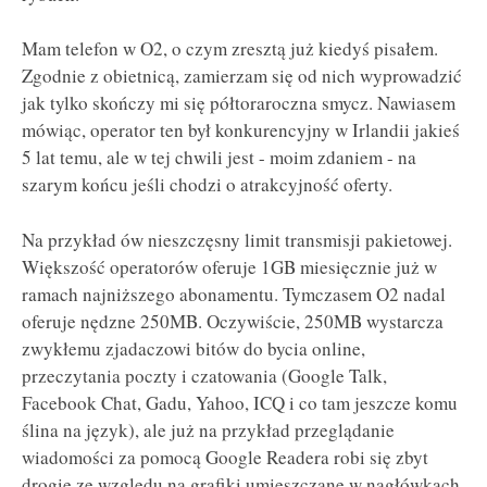
Mam telefon w O2, o czym zresztą już kiedyś pisałem.
Zgodnie z obietnicą, zamierzam się od nich wyprowadzić
jak tylko skończy mi się półtoraroczna smycz. Nawiasem
mówiąc, operator ten był konkurencyjny w Irlandii jakieś
5 lat temu, ale w tej chwili jest - moim zdaniem - na
szarym końcu jeśli chodzi o atrakcyjność oferty.
Na przykład ów nieszczęsny limit transmisji pakietowej.
Większość operatorów oferuje 1GB miesięcznie już w
ramach najniższego abonamentu. Tymczasem O2 nadal
oferuje nędzne 250MB. Oczywiście, 250MB wystarcza
zwykłemu zjadaczowi bitów do bycia online,
przeczytania poczty i czatowania (Google Talk,
Facebook Chat, Gadu, Yahoo, ICQ i co tam jeszcze komu
ślina na język), ale już na przykład przeglądanie
wiadomości za pomocą Google Readera robi się zbyt
drogie ze względu na grafiki umieszczane w nagłówkach