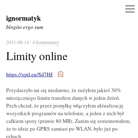
ME
ignormatyk
Skip
to
blogito ergo sum
content
2011-08-14
/
0 komentarzy
Limity online
https://xpil.eu/Sd7HJ
Przydarzyło mi się niedawno, że zużyłem jakieś 30%
miesięcznego limitu transferu danych w jeden dzień.
Pech chciał, że przez pomyłkę włączyłem aktualizację
wszystkich programów na telefonie, a jeden z nich był
całkiem spory (prawie 80 MB). Zanim się zorientowałem,
że to idzie po GPRS zamiast po WLAN, było już po
rybach.