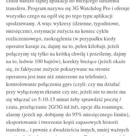
czasu bardzo fajnej aplikacji do bieżącego śledzenia
transferu. Program nazywa się 3G Watchdog Pro i oferuje
wszystko czego na ogół się po tego typu aplikacji
spodziewamy. A więc wykresy (dzienne, tygodniowe,
miesięczne), estymacje zużycia na koniec cyklu
rozliczeniowego, zaokrąglenia (w przypadku kiedy
operator kasuje za, dajmy na to, pełen kilobajt, jeżeli
połączymy się tylko na krótką chwilę i prześlemy, dajmy
na to, ledwie 100 bajtów), korekty bieżące (jeżeli okaże
się, że faktyczne zużycie pokazywane na stronie
operatora jest inne niż zmierzone na telefonie),
kontrolowanie połączenia gprs (czyli: czy ma działać
przy wyłączonym ekranie czy nie, jeżeli nie to może ma
się włączać co 5-10-15 minut żeby sprawdzić pocztę /
czata, przełączanie 2G/3G itd itd), opcje dla roamingu,
alarmy (jeżeli np. dobijamy do 95% miesięcznego limitu),
eksportowanie i tworzenie kopii zapasowych historii
transferu... i pewnie z dwadzieścia innych, mniej ważnych