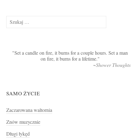
Szukaj:
Set a candle on fire, it burns for a couple hours. Set a man
on fire, it burns for a lifetime.
~Shower Thoughts
SAMO ŻYCIE
Zaczarowana waltornia
Znów muzycznie
Długi łykęd