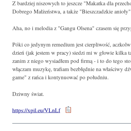
Z bardziej niszowych to jeszcze "Makatka dla przecho
Dobrego Małżeństwa, a także "Bieszczadzkie anioły"
Aha, no i melodia z "Gangu Olsena" czasem się przy
Póki co jedynym remedium jest cierpliwość, aczkolw
dzień (jak jestem w pracy) siedzi mi w głowie kilka t
zanim z niego wysiadłem pod firmą - i to do tego sto
włączam muzykę, trafiam bezbłędnie na właściwy dźw
game" z rańca i kontynuować po południu.
Dziwny świat.
https://xpil.eu/VLnLf