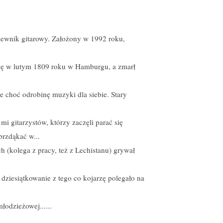
piewnik gitarowy. Założony w 1992 roku,
się w lutym 1809 roku w Hamburgu, a zmarł
e choć odrobinę muzyki dla siebie. Stary
i gitarzystów, którzy zaczęli parać się
rzdąkać w...
 (kolega z pracy, też z Lechistanu) grywał
 dziesiątkowanie z tego co kojarzę polegało na
odzieżowej......