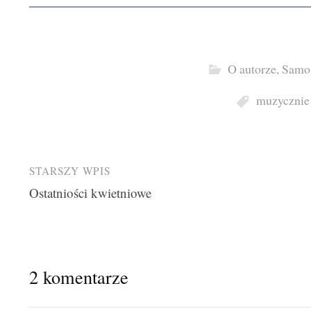
O autorze
,
Samo 
muzycznie
Post
STARSZY WPIS
Ostatniości kwietniowe
navigation
2 komentarze