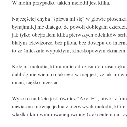
W moim przypadku takich melodii jest kilka.
Najczęściej chyba "śpiewa mi się" w głowie piosenka z
bynajmniej nie dlatego, że powoli dobiegam czterdzi
jak tylko obejrzałem kilka pierwszych odcinków seria
białym telewizorze, bez pilota, bez dostępu do interne
to ze śmiesznie wypukłym, kineskopowym ekranem.
Kolejna melodia, która mnie od czasu do czasu nęka
dalibóg nie wiem co takiego w niej jest, że tak mi wp
nucić, ciężko przestać.
Wysoko na liście jest również "Axel F.", utwór z film
nawiasem mówiąc jedna z pierwszych melodii, które p
wlazłkotku i wmurowanejpiwnicy (z akcentem na "cy