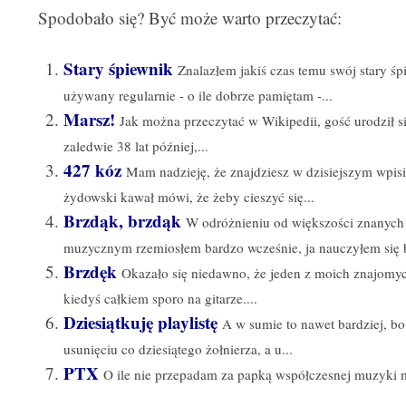
Spodobało się? Być może warto przeczytać:
Stary śpiewnik
Znalazłem jakiś czas temu swój stary ś
używany regularnie - o ile dobrze pamiętam -...
Marsz!
Jak można przeczytać w Wikipedii, gość urodził 
zaledwie 38 lat później,...
427 kóz
Mam nadzieję, że znajdziesz w dzisiejszym wpisi
żydowski kawał mówi, że żeby cieszyć się...
Brzdąk, brzdąk
W odróżnieniu od większości znanych m
muzycznym rzemiosłem bardzo wcześnie, ja nauczyłem się b
Brzdęk
Okazało się niedawno, że jeden z moich znajomych
kiedyś całkiem sporo na gitarze....
Dziesiątkuję playlistę
A w sumie to nawet bardziej, bo
usunięciu co dziesiątego żołnierza, a u...
PTX
O ile nie przepadam za papką współczesnej muzyki mł