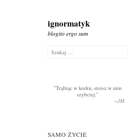
ignormatyk
Skip
to
blogito ergo sum
content
Szukaj:
Trąbiąc w korku, stoisz w nim
szybciej.
~JM
SAMO ŻYCIE