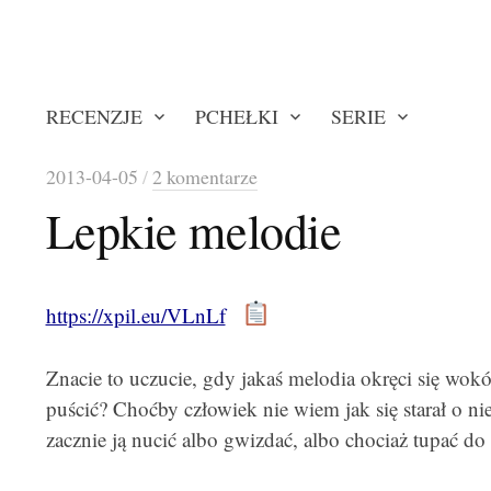
RECENZJE
PCHEŁKI
SERIE
2013-04-05
/
2 komentarze
Lepkie melodie
https://xpil.eu/VLnLf
Znacie to uczucie, gdy jakaś melodia okręci się wo
puścić? Choćby człowiek nie wiem jak się starał o nie
zacznie ją nucić albo gwizdać, albo chociaż tupać d