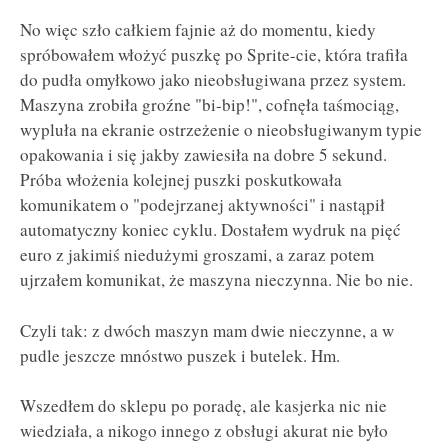
No więc szło całkiem fajnie aż do momentu, kiedy
spróbowałem włożyć puszkę po Sprite-cie, która trafiła
do pudła omyłkowo jako nieobsługiwana przez system.
Maszyna zrobiła groźne "bi-bip!", cofnęła taśmociąg,
wypluła na ekranie ostrzeżenie o nieobsługiwanym typie
opakowania i się jakby zawiesiła na dobre 5 sekund.
Próba włożenia kolejnej puszki poskutkowała
komunikatem o "podejrzanej aktywności" i nastąpił
automatyczny koniec cyklu. Dostałem wydruk na pięć
euro z jakimiś niedużymi groszami, a zaraz potem
ujrzałem komunikat, że maszyna nieczynna. Nie bo nie.
Czyli tak: z dwóch maszyn mam dwie nieczynne, a w
pudle jeszcze mnóstwo puszek i butelek. Hm.
Wszedłem do sklepu po poradę, ale kasjerka nic nie
wiedziała, a nikogo innego z obsługi akurat nie było