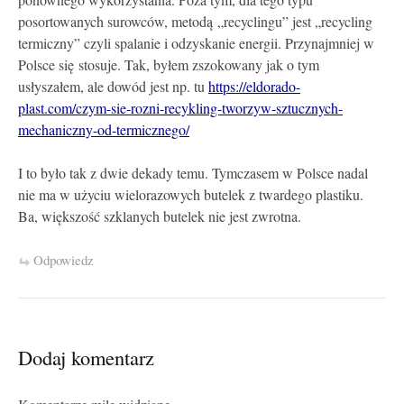
ponownego wykorzystania. Poza tym, dla tego typu
posortowanych surowców, metodą „recyclingu” jest „recycling
termiczny” czyli spalanie i odzyskanie energii. Przynajmniej w
Polsce się stosuje. Tak, byłem zszokowany jak o tym
usłyszałem, ale dowód jest np. tu
https://eldorado-
plast.com/czym-sie-rozni-recykling-tworzyw-sztucznych-
mechaniczny-od-termicznego/
I to było tak z dwie dekady temu. Tymczasem w Polsce nadal
nie ma w użyciu wielorazowych butelek z twardego plastiku.
Ba, większość szklanych butelek nie jest zwrotna.
Odpowiedz
Dodaj komentarz