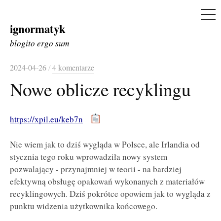
ME
ignormatyk
Skip
to
blogito ergo sum
content
2024-04-26
/
4 komentarze
Nowe oblicze recyklingu
https://xpil.eu/keb7n
Nie wiem jak to dziś wygląda w Polsce, ale Irlandia od
stycznia tego roku wprowadziła nowy system
pozwalający - przynajmniej w teorii - na bardziej
efektywną obsługę opakowań wykonanych z materiałów
recyklingowych. Dziś pokrótce opowiem jak to wygląda z
punktu widzenia użytkownika końcowego.