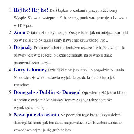
Hej ho! Hej ho!
Dziś będzie o szukaniu pracy na Zielonej
Wyspie. Słowem wstępu: 1. Siłą rzeczy, ponieważ pracuję od zawsze
w IT, wpis...
Zima
Ostatnia zima była sroga. Oczywiście, jak na tutejsze warunki
bo w Polsce to by takiej zimy nawet nie zauważono. No...
Dojazdy
Praca uszlachetnia, lenistwo uszczęśliwia. Nie wiem ile
prawdy jest w tej części o uszlachetnianiu, na pewno jednak
pracować trzeba, czy...
Góry i chmury
Dziś flaki z olejem. Czyli o pogodzie. Nuuuda.
Na co się człowiek nastawia wyjeżdżając do kraju takiego jak
Irlandia?...
Donegal -> Dublin -> Donegal
Opowiem dziś jak to kilka
lat temu o mało nie kupiliśmy Toyoty Aygo, a także co może
wyniknąć z nocnej...
Nowe pole do orania
Na początku tego blogu (czyli dobre
dziesięć lat temu, jak ten czas, nieprawdaż...) żartowałem sobie, że
zawodowo zajmuję się grabieniem...