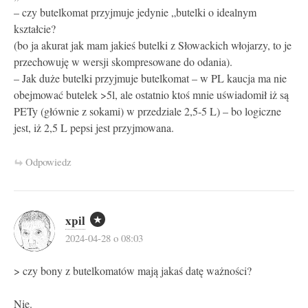
– czy butelkomat przyjmuje jedynie „butelki o idealnym
kształcie?
(bo ja akurat jak mam jakieś butelki z Słowackich włojarzy, to je
przechowuję w wersji skompresowane do odania).
– Jak duże butelki przyjmuje butelkomat – w PL kaucja ma nie
obejmować butelek >5l, ale ostatnio ktoś mnie uświadomił iż są
PETy (głównie z sokami) w przedziale 2,5-5 L) – bo logiczne
jest, iż 2,5 L pepsi jest przyjmowana.
Odpowiedz
xpil
2024-04-28 o 08:03
> czy bony z butelkomatów mają jakaś datę ważności?
Nie.