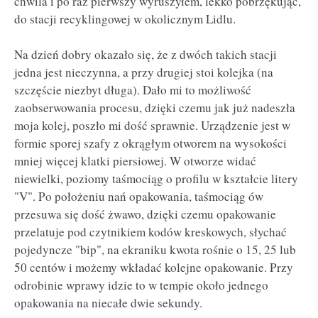
chwila i po raz pierwszy wyruszyłem, lekko pobrzękując,
do stacji recyklingowej w okolicznym Lidlu.
Na dzień dobry okazało się, że z dwóch takich stacji
jedna jest nieczynna, a przy drugiej stoi kolejka (na
szczęście niezbyt długa). Dało mi to możliwość
zaobserwowania procesu, dzięki czemu jak już nadeszła
moja kolej, poszło mi dość sprawnie. Urządzenie jest w
formie sporej szafy z okrągłym otworem na wysokości
mniej więcej klatki piersiowej. W otworze widać
niewielki, poziomy taśmociąg o profilu w kształcie litery
"V". Po położeniu nań opakowania, taśmociąg ów
przesuwa się dość żwawo, dzięki czemu opakowanie
przelatuje pod czytnikiem kodów kreskowych, słychać
pojedyncze "bip", na ekraniku kwota rośnie o 15, 25 lub
50 centów i możemy wkładać kolejne opakowanie. Przy
odrobinie wprawy idzie to w tempie około jednego
opakowania na niecałe dwie sekundy.