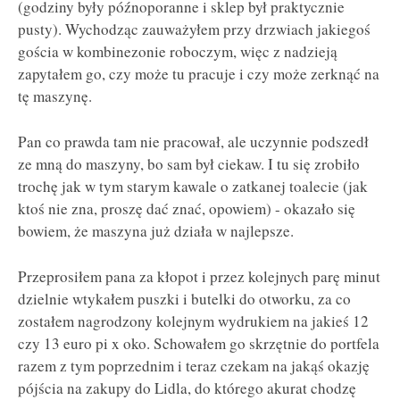
(godziny były późnoporanne i sklep był praktycznie
pusty). Wychodząc zauważyłem przy drzwiach jakiegoś
gościa w kombinezonie roboczym, więc z nadzieją
zapytałem go, czy może tu pracuje i czy może zerknąć na
tę maszynę.
Pan co prawda tam nie pracował, ale uczynnie podszedł
ze mną do maszyny, bo sam był ciekaw. I tu się zrobiło
trochę jak w tym starym kawale o zatkanej toalecie (jak
ktoś nie zna, proszę dać znać, opowiem) - okazało się
bowiem, że maszyna już działa w najlepsze.
Przeprosiłem pana za kłopot i przez kolejnych parę minut
dzielnie wtykałem puszki i butelki do otworku, za co
zostałem nagrodzony kolejnym wydrukiem na jakieś 12
czy 13 euro pi x oko. Schowałem go skrzętnie do portfela
razem z tym poprzednim i teraz czekam na jakąś okazję
pójścia na zakupy do Lidla, do którego akurat chodzę