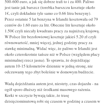
500-600 euro, a jak się dobrze trafi to i za 400. Paliwo
jest tanie jak barszcz (torebka barszczu kosztuje około
1€, czyli dokładnie tyle samo co 0.66 litra benzyny).
Przez ostatnie 5 lat benzyna w Irlandii kosztowała od 79
centów do 1.60 euro za litr. Obecnie litr kosztuje około
1.50€ czyli niecały kwadrans pracy za najniższą krajową.
W Polsce litr bezołowiowej kosztuje jakieś 5.20 zł czyli
równowartość, mniej więcej, jednej godziny pracy za
stawkę minimalną. Widać więc, że paliwo w Irlandii jest
około czterokrotnie tańsze niż w Polsce (względem płacy
minimalnej rzecz jasna). To sprawia, że dojeżdżając
autem 10-15 kilometrów dziennie w jedną stronę, nie
odczuwamy tego zbyt boleśnie w domowym budżecie.
Wadą dojeżdżania autem jest, niestety, czas dojazdu - na
ogół sporo dłuższy niż środkami masowego rażenia.
Korki w szczycie bywają takie, że trasę
dzisięciominutową robi się czasem w godzinę a czasem w