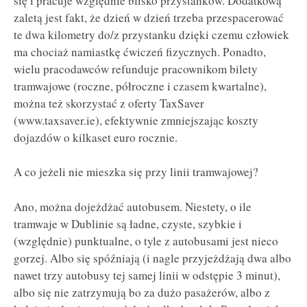
się i pracuje względnie blisko przystanków. Dodatkową
zaletą jest fakt, że dzień w dzień trzeba przespacerować
te dwa kilometry do/z przystanku dzięki czemu człowiek
ma chociaż namiastkę ćwiczeń fizycznych. Ponadto,
wielu pracodawców refunduje pracownikom bilety
tramwajowe (roczne, półroczne i czasem kwartalne),
można też skorzystać z oferty TaxSaver
(www.taxsaver.ie), efektywnie zmniejszając koszty
dojazdów o kilkaset euro rocznie.
A co jeżeli nie mieszka się przy linii tramwajowej?
Ano, można dojeżdżać autobusem. Niestety, o ile
tramwaje w Dublinie są ładne, czyste, szybkie i
(względnie) punktualne, o tyle z autobusami jest nieco
gorzej. Albo się spóźniają (i nagle przyjeżdżają dwa albo
nawet trzy autobusy tej samej linii w odstępie 3 minut),
albo się nie zatrzymują bo za dużo pasażerów, albo z