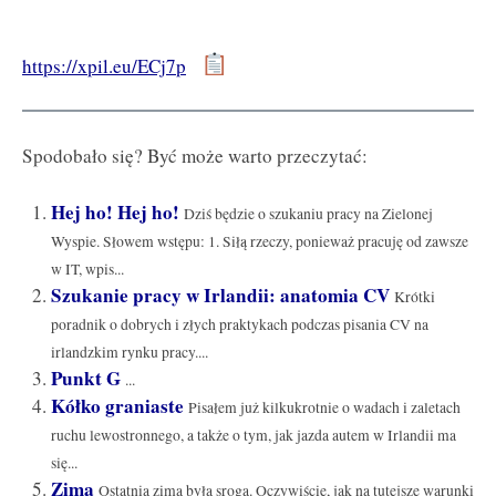
https://xpil.eu/ECj7p
Spodobało się? Być może warto przeczytać:
Hej ho! Hej ho!
Dziś będzie o szukaniu pracy na Zielonej
Wyspie. Słowem wstępu: 1. Siłą rzeczy, ponieważ pracuję od zawsze
w IT, wpis...
Szukanie pracy w Irlandii: anatomia CV
Krótki
poradnik o dobrych i złych praktykach podczas pisania CV na
irlandzkim rynku pracy....
Punkt G
...
Kółko graniaste
Pisałem już kilkukrotnie o wadach i zaletach
ruchu lewostronnego, a także o tym, jak jazda autem w Irlandii ma
się...
Zima
Ostatnia zima była sroga. Oczywiście, jak na tutejsze warunki