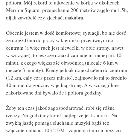
półtora. Mój rekord to utkwienie w korku w okolicach
Merrion Square: przejechanie 200 metrów zajęło mi 1.5h,
nijak zawrócić czy zjechać, makabra.
Obecnie jestem w dość komfortowej sytuacji, bo nie dość
że dojeżdżam do pracy w kierunku przeciwnym do
centrum (a więc ruch jest niewielki w obie strony, nawet
w szczycie), to jeszcze dojazd zajmuje mi mniej niż 10
minut, z czego większość obwodnicą (niecałe 6 km w
niecałe 3 minuty). Kiedy jednak dojeżdżałem do centrum
(12 km, cały czas przez miasto), zajmowało mi to średnio
40 minut do godziny w jedną stronę. A w szczególnie
zakorkowane dni bywało że i półtora godziny.
Żeby ten czas jakoś zagospodarować, robi się różne
rzeczy. Na godzinny korek najlepsze jest sudoku. Na
zwykłą jazdę pomaga słuchanie muzyki bądź też
włącznie radia na 103.2 FM - zapodają tam na bieżąco