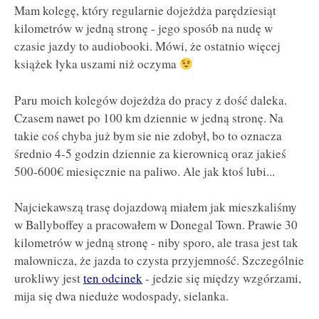
Mam kolegę, który regularnie dojeżdża parędziesiąt
kilometrów w jedną stronę - jego sposób na nudę w
czasie jazdy to audiobooki. Mówi, że ostatnio więcej
książek łyka uszami niż oczyma
Paru moich kolegów dojeżdża do pracy z dość daleka.
Czasem nawet po 100 km dziennie w jedną stronę. Na
takie coś chyba już bym sie nie zdobył, bo to oznacza
średnio 4-5 godzin dziennie za kierownicą oraz jakieś
500-600€ miesięcznie na paliwo. Ale jak ktoś lubi...
Najciekawszą trasę dojazdową miałem jak mieszkaliśmy
w Ballyboffey a pracowałem w Donegal Town. Prawie 30
kilometrów w jedną stronę - niby sporo, ale trasa jest tak
malownicza, że jazda to czysta przyjemność. Szczególnie
urokliwy jest
ten odcinek
- jedzie się między wzgórzami,
mija się dwa nieduże wodospady, sielanka.