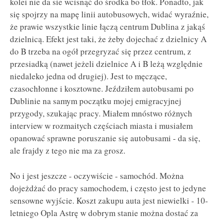
kolei nie da sie wcisnąć do środka bo tłok. Ponadto, jak
się spojrzy na mapę linii autobusowych, widać wyraźnie,
że prawie wszystkie linie łączą centrum Dublina z jakąś
dzielnicą. Efekt jest taki, że żeby dojechać z dzielnicy A
do B trzeba na ogół przegryzać się przez centrum, z
przesiadką (nawet jeżeli dzielnice A i B leżą względnie
niedaleko jedna od drugiej). Jest to męczące,
czasochłonne i kosztowne. Jeździłem autobusami po
Dublinie na samym początku mojej emigracyjnej
przygody, szukając pracy. Miałem mnóstwo różnych
interview w rozmaitych częściach miasta i musiałem
opanować sprawne poruszanie się autobusami - da się,
ale frajdy z tego nie ma za grosz.
No i jest jeszcze - oczywiście - samochód. Można
dojeżdżać do pracy samochodem, i często jest to jedyne
sensowne wyjście. Koszt zakupu auta jest niewielki - 10-
letniego Opla Astrę w dobrym stanie można dostać za