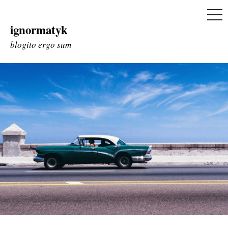
ME
ignormatyk
Skip
to
blogito ergo sum
content