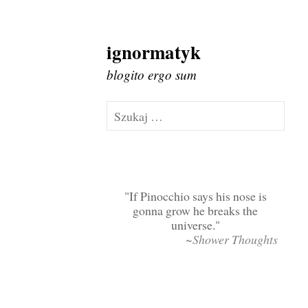
ignormatyk
Skip
to
blogito ergo sum
content
Szukaj:
If Pinocchio says his nose is
gonna grow he breaks the
universe.
~Shower Thoughts