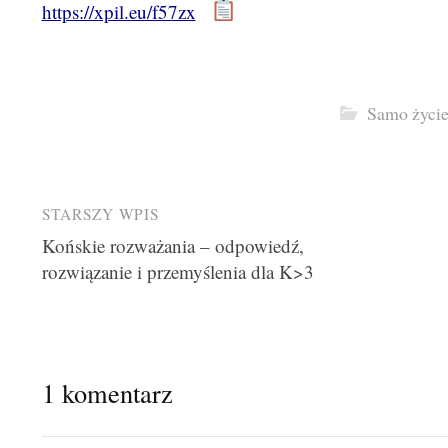
https://xpil.eu/f57zx
Samo życi
Post
STARSZY WPIS
Końskie rozważania – odpowiedź,
navigation
rozwiązanie i przemyślenia dla K>3
1 komentarz