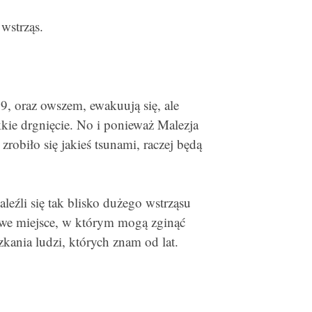
wstrząs.
9, oraz owszem, ewakuują się, ale
kkie drgnięcie. No i ponieważ Malezja
robiło się jakieś tsunami, raczej będą
leźli się tak blisko dużego wstrząsu
mowe miejsce, w którym mogą zginąć
zkania ludzi, których znam od lat.