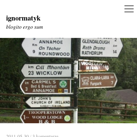
ME
ignormatyk
Skip
to
blogito ergo sum
content
2011-05-30
/
3 komentarze