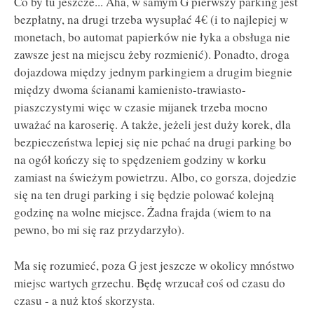
Co by tu jeszcze... Aha, w samym G pierwszy parking jest
bezpłatny, na drugi trzeba wysupłać 4€ (i to najlepiej w
monetach, bo automat papierków nie łyka a obsługa nie
zawsze jest na miejscu żeby rozmienić). Ponadto, droga
dojazdowa między jednym parkingiem a drugim biegnie
między dwoma ścianami kamienisto-trawiasto-
piaszczystymi więc w czasie mijanek trzeba mocno
uważać na karoserię. A także, jeżeli jest duży korek, dla
bezpieczeństwa lepiej się nie pchać na drugi parking bo
na ogół kończy się to spędzeniem godziny w korku
zamiast na świeżym powietrzu. Albo, co gorsza, dojedzie
się na ten drugi parking i się będzie polować kolejną
godzinę na wolne miejsce. Żadna frajda (wiem to na
pewno, bo mi się raz przydarzyło).
Ma się rozumieć, poza G jest jeszcze w okolicy mnóstwo
miejsc wartych grzechu. Będę wrzucał coś od czasu do
czasu - a nuż ktoś skorzysta.