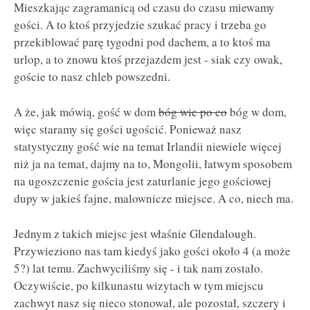
Mieszkając zagramanicą od czasu do czasu miewamy
gości. A to ktoś przyjedzie szukać pracy i trzeba go
przekiblować parę tygodni pod dachem, a to ktoś ma
urlop, a to znowu ktoś przejazdem jest - siak czy owak,
goście to nasz chleb powszedni.
A że, jak mówią, gość w dom
bóg wie po co
bóg w dom,
więc staramy się gości ugościć. Ponieważ nasz
statystyczny gość wie na temat Irlandii niewiele więcej
niż ja na temat, dajmy na to, Mongolii, łatwym sposobem
na ugoszczenie gościa jest zaturlanie jego gościowej
dupy w jakieś fajne, malownicze miejsce. A co, niech ma.
Jednym z takich miejsc jest właśnie Glendalough.
Przywieziono nas tam kiedyś jako gości około 4 (a może
5?) lat temu. Zachwyciliśmy się - i tak nam zostało.
Oczywiście, po kilkunastu wizytach w tym miejscu
zachwyt nasz się nieco stonował, ale pozostał, szczery i