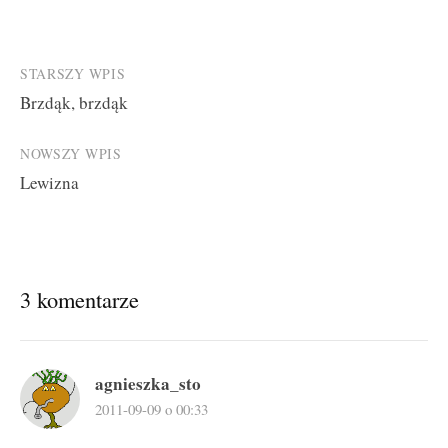
Post
STARSZY WPIS
Brzdąk, brzdąk
navigation
NOWSZY WPIS
Lewizna
3 komentarze
agnieszka_sto
2011-09-09 o 00:33