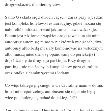
drogowskazów dla nietubylców.
Samo G składa się z dwóch części - zaraz przy wjeździe
jest kompleks hotelowo-restauracyjny, gdzie można się
nahotelić i odrestaurować jak sama nazwa wskazuje.
Potem jest z kilometr wąskiej drogi (dwa auta się miną,
autobus z autem się minie w niektórych miejscach, dwa
autobusy albo będą musiały kombinować na wstecznym
albo muszą mieć osmozę opanowaną do perfekcji) i
dojeżdża się do drugiego parkingu. Przy drugim
parkingu nie ma żadnych kompleksów poza ciuralnią
oraz budką z hamburgerami i lodami.
Co więc takiego pięknego w G? Ciuralnię mam w domu,
hotel mi niepotrzebny, autobusem się mijał nie będę -
więc po cholerę się pchać do jakiegoś G?
Ano, ładnie tam jest. Dwa jeziora (górne i dolne) odległe