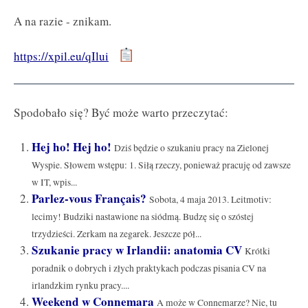
A na razie - znikam.
https://xpil.eu/qIlui
Spodobało się? Być może warto przeczytać:
Hej ho! Hej ho!
Dziś będzie o szukaniu pracy na Zielonej
Wyspie. Słowem wstępu: 1. Siłą rzeczy, ponieważ pracuję od zawsze
w IT, wpis...
Parlez-vous Français?
Sobota, 4 maja 2013. Leitmotiv:
lecimy! Budziki nastawione na siódmą. Budzę się o szóstej
trzydzieści. Zerkam na zegarek. Jeszcze pół...
Szukanie pracy w Irlandii: anatomia CV
Krótki
poradnik o dobrych i złych praktykach podczas pisania CV na
irlandzkim rynku pracy....
Weekend w Connemara
A może w Connemarze? Nie, tu