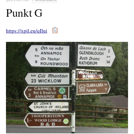
Punkt G
https://xpil.eu/qIlui