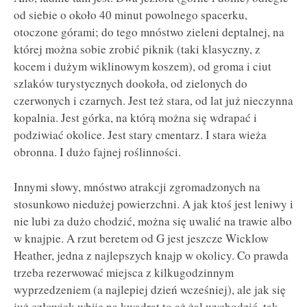
od siebie o około 40 minut powolnego spacerku,
otoczone górami; do tego mnóstwo zieleni deptalnej, na
której można sobie zrobić piknik (taki klasyczny, z
kocem i dużym wiklinowym koszem), od groma i ciut
szlaków turystycznych dookoła, od zielonych do
czerwonych i czarnych. Jest też stara, od lat już nieczynna
kopalnia. Jest górka, na którą można się wdrapać i
podziwiać okolice. Jest stary cmentarz. I stara wieża
obronna. I dużo fajnej roślinności.
Innymi słowy, mnóstwo atrakcji zgromadzonych na
stosunkowo niedużej powierzchni. A jak ktoś jest leniwy i
nie lubi za dużo chodzić, można się uwalić na trawie albo
w knajpie. A rzut beretem od G jest jeszcze Wicklow
Heather, jedna z najlepszych knajp w okolicy. Co prawda
trzeba rezerwować miejsca z kilkugodzinnym
wyprzedzeniem (a najlepiej dzień wcześniej), ale jak się
już człowiek wbije na kwadrat to aż żal wychodzić, tak