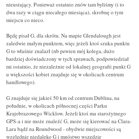
nieustający. Ponieważ ostatnio znów tam byliśmy (i to
dwa razy w ciągu niecałego miesiąca), skrobnę o tym
miejscu co nieco.
Będę pisał G, dla skrótu. Na mapie Glendalough jest
zaledwie małym punktem, więc jeżeli ktoś szuka punktu
G to właśnie znalazł (nb pewien mój kolega, dużo
bardziej doświadczony w tych sprawach, podpowiedział
mi ostatnio, że niezależnie od lokalnej geografii punkt G
u większości kobiet znajduje się w okolicach centrum
handlowego).
G znajduje się jakieś 50 km od centrum Dublina, na
południe, w okolicach północnej części Parku
Krajobrazowego Wicklow. Jeżeli ktoś ma starożytnego
GPS-a i nie może znaleźć G, może się kierować na Clara-
Lara bądź na Roundwood - obydwie miejscowości są
względnie niedaleko G i mnóstwo wszędzie