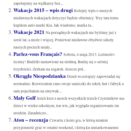
zapolujemy na wędkarzy bez...
Wakacje 2015 – wpis drugi
Kolejny wpis o naszych
niedawnych wakacjach dotyczyć będzie obietnicy. Trzy lata temu
kupiłem auto marki Kia. Jak wiadomo, marka ta...
Wakacje 2021
Na porządnych wakacjach nie byliśmy już z
sześć lat, a może i więcej. Ponieważ niedawno obydwie szkoły
naszych pociech miały...
Parlez-vous Français?
Sobota, 4 maja 2013. Leitmotiv:
lecimy! Budziki nastawione na siódmą. Budzę się o szóstej
trzydzieści. Zerkam na zegarek. Jeszcze pół...
Okrągła Niespodzianka
Dzień wczorajszy zapowiadał się
normalnie. Rozwiozłem rano swoje samiczki do szkół, hut i fabryk a
sam pojechałem na zmywak....
Mały Golf
Jeżeli ktoś z moich wszystkich trzech Czytelników ma
dzieci w wieku szkolnym, ten wie, jak wygląda organizowanie im
urodzin. Zasadniczo...
Aton – recenzja
Czwarta z kolei gra, w którą miałem
przyjemność grać w ostatni weekend, i którą ku umiarkowanemu