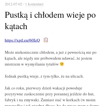
2012-07-02
/
1 komentarz
Pustką i chłodem wieje po
kątach
https://xpil.eu/60IzQ
Może niekoniecznie chłodem, a już z pewnością nie po
kątach, ale nigdy nie próbowałem udawać, że jestem
mistrzem w wymyślaniu tytułów
Jednak pustką wieje, z tym tylko, że na ulicach.
Jak co roku, pierwszy dzień wakacji powoduje
pozytywne zaskoczenie przy porannej jeździe do hut,
fabryk i na zmywaki. Zamiast stać w korkach (w moim
przypadku i tak niezbyt długo, bo do pracy mam z domu