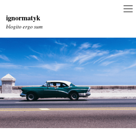
ME
ignormatyk
Skip
to
blogito ergo sum
content