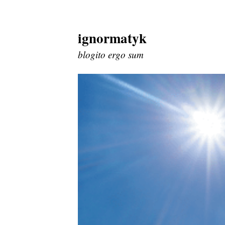
ignormatyk
Skip
to
blogito ergo sum
content