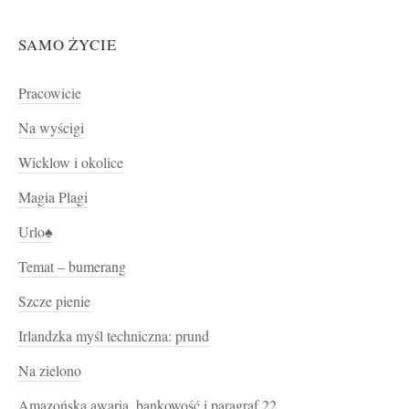
SAMO ŻYCIE
Pracowicie
Na wyścigi
Wicklow i okolice
Magia Plagi
Urlo♠
Temat – bumerang
Szcze pienie
Irlandzka myśl techniczna: prund
Na zielono
Amazońska awaria, bankowość i paragraf 22.