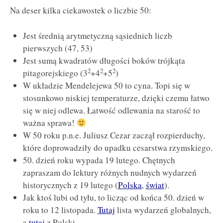
Na deser kilka ciekawostek o liczbie 50:
Jest średnią arytmetyczną sąsiednich liczb
pierwszych (47, 53)
Jest sumą kwadratów długości boków trójkąta
2
2
2
pitagorejskiego (3
+4
+5
)
W układzie Mendelejewa 50 to cyna. Topi się w
stosunkowo niskiej temperaturze, dzięki czemu łatwo
się w niej odlewa. Łatwość odlewania na starość to
ważna sprawa!
W 50 roku p.n.e. Juliusz Cezar zaczął rozpierduchy,
które doprowadziły do upadku cesarstwa rzymskiego.
50. dzień roku wypada 19 lutego. Chętnych
zapraszam do lektury różnych nudnych wydarzeń
historycznych z 19 lutego (
Polska
,
świat
).
Jak ktoś lubi od tyłu, to licząc od końca 50. dzień w
roku to 12 listopada.
Tutaj
lista wydarzeń globalnych,
a
tutaj
z Polski.