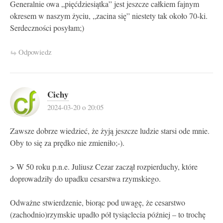
Generalnie owa „pięćdziesiątka” jest jeszcze całkiem fajnym
okresem w naszym życiu, „zacina się” niestety tak około 70-ki.
Serdeczności posyłam;)
Odpowiedz
Cichy
2024-03-20 o 20:05
Zawsze dobrze wiedzieć, że żyją jeszcze ludzie starsi ode mnie.
Oby to się za prędko nie zmieniło;-).
> W 50 roku p.n.e. Juliusz Cezar zaczął rozpierduchy, które
doprowadziły do upadku cesarstwa rzymskiego.
Odważne stwierdzenie, biorąc pod uwagę, że cesarstwo
(zachodnio)rzymskie upadło pół tysiąclecia później – to trochę