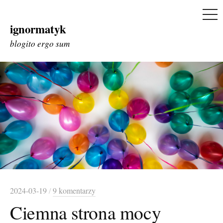
ME
ignormatyk
Skip
to
blogito ergo sum
content
2024-03-19
/
9 komentarzy
Ciemna strona mocy