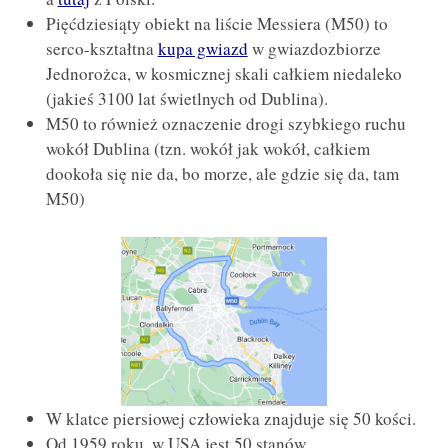
Pięćdziesiąty obiekt na liście Messiera (M50) to
serco-kształtna
kupa gwiazd
w gwiazdozbiorze
Jednorożca, w kosmicznej skali całkiem niedaleko
(jakieś 3100 lat świetlnych od Dublina).
M50 to również oznaczenie drogi szybkiego ruchu
wokół Dublina (tzn. wokół jak wokół, całkiem
dookoła się nie da, bo morze, ale gdzie się da, tam
M50)
W klatce piersiowej człowieka znajduje się 50 kości.
Od 1959 roku, w USA jest 50 stanów.