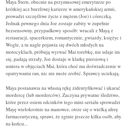
Maya Stern, obecnie na przymusowej emeryturze po
krótkiej acz burzliwej karierze w amerykańskiej armii,
prowadzi szczęśliwe życie z mężem (Joe) i córeczką.
Jednak pewnego dnia Joe zostaje zabity w zupełnie
bezsensowny, przypadkowy sposób: wracali z Mayą z
restauracji, spacerkiem, romantycznie, gwiazdy, księżyc i
Wogle, a tu nagle pojawia się dwóch młodych na
motocyklach, próbują wyrwać Mai torebkę, nie udaje im
się, padają strzały, Joe dostaje w klatkę piersiową i
umiera w objęciach Mai, która choć ma doświadczenie w
opatrywaniu ran, nic nie może zrobić. Sprawcy uciekają.
Maya postanawia na własną rękę zidentyfikować i ukarać
mordercę (lub morderców). Zaczyna prywatne śledztwo,
które przez osiem odcinków tego mini-serialu sprowadzi
Mayę wielokrotnie na manowce, otrze się o wielką aferę
farmaceutyczną, sprawi, że zginie jeszcze kilka osób, aby
na końcu...