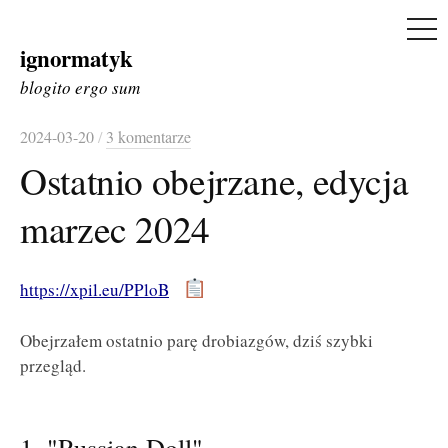
ME
ignormatyk
Skip
to
blogito ergo sum
content
2024-03-20
/
3 komentarze
Ostatnio obejrzane, edycja
marzec 2024
https://xpil.eu/PPloB
Obejrzałem ostatnio parę drobiazgów, dziś szybki
przegląd.
1. "Russian Doll"