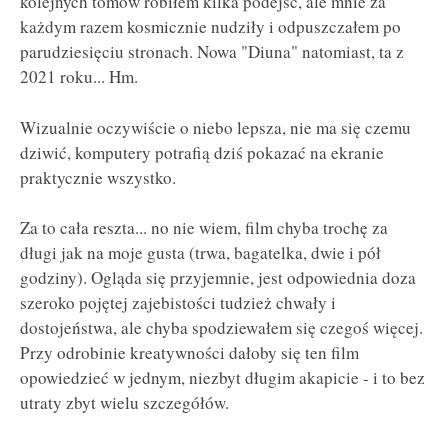
kolejnych tomów robiłem kilka podejść, ale mnie za
każdym razem kosmicznie nudziły i odpuszczałem po
parudziesięciu stronach. Nowa "Diuna" natomiast, ta z
2021 roku... Hm.
Wizualnie oczywiście o niebo lepsza, nie ma się czemu
dziwić, komputery potrafią dziś pokazać na ekranie
praktycznie wszystko.
Za to cała reszta... no nie wiem, film chyba trochę za
długi jak na moje gusta (trwa, bagatelka, dwie i pół
godziny). Ogląda się przyjemnie, jest odpowiednia doza
szeroko pojętej zajebistości tudzież chwały i
dostojeństwa, ale chyba spodziewałem się czegoś więcej.
Przy odrobinie kreatywności dałoby się ten film
opowiedzieć w jednym, niezbyt długim akapicie - i to bez
utraty zbyt wielu szczegółów.