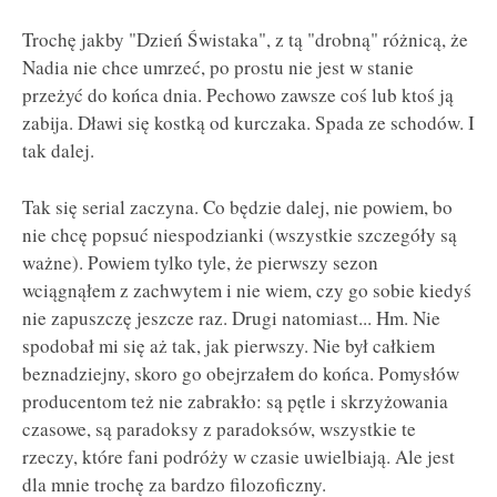
Trochę jakby "Dzień Świstaka", z tą "drobną" różnicą, że
Nadia nie chce umrzeć, po prostu nie jest w stanie
przeżyć do końca dnia. Pechowo zawsze coś lub ktoś ją
zabija. Dławi się kostką od kurczaka. Spada ze schodów. I
tak dalej.
Tak się serial zaczyna. Co będzie dalej, nie powiem, bo
nie chcę popsuć niespodzianki (wszystkie szczegóły są
ważne). Powiem tylko tyle, że pierwszy sezon
wciągnąłem z zachwytem i nie wiem, czy go sobie kiedyś
nie zapuszczę jeszcze raz. Drugi natomiast... Hm. Nie
spodobał mi się aż tak, jak pierwszy. Nie był całkiem
beznadziejny, skoro go obejrzałem do końca. Pomysłów
producentom też nie zabrakło: są pętle i skrzyżowania
czasowe, są paradoksy z paradoksów, wszystkie te
rzeczy, które fani podróży w czasie uwielbiają. Ale jest
dla mnie trochę za bardzo filozoficzny.