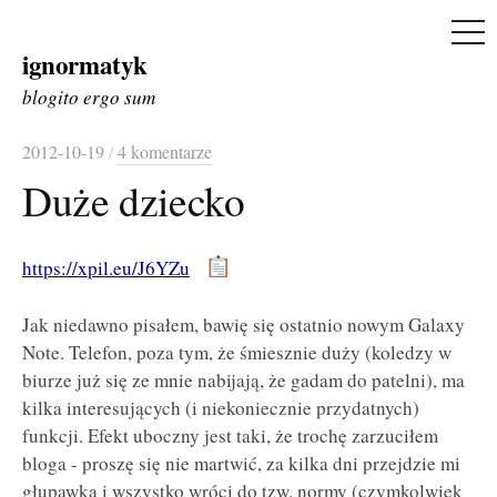
ME
ignormatyk
Skip
to
blogito ergo sum
content
2012-10-19
/
4 komentarze
Duże dziecko
https://xpil.eu/J6YZu
Jak niedawno pisałem, bawię się ostatnio nowym Galaxy
Note. Telefon, poza tym, że śmiesznie duży (koledzy w
biurze już się ze mnie nabijają, że gadam do patelni), ma
kilka interesujących (i niekoniecznie przydatnych)
funkcji. Efekt uboczny jest taki, że trochę zarzuciłem
bloga - proszę się nie martwić, za kilka dni przejdzie mi
głupawka i wszystko wróci do tzw. normy (czymkolwiek