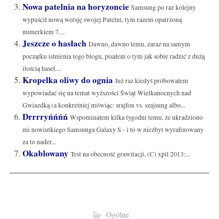
Nowa patelnia na horyzoncie
Samsung po raz kolejny
wypuścił nową wersję swojej Patelni, tym razem opatrzoną
numerkiem 7....
Jeszcze o hasłach
Dawno, dawno temu, zaraz na samym
początku istnienia tego blogu, pisałem o tym jak sobie radzić z dużą
ilością haseł....
Kropelka oliwy do ognia
Już raz kiedyś próbowałem
wypowiadać się na temat wyższości Świąt Wielkanocnych nad
Gwiazdką (a konkretniej mówiąc: srajfon vs. szajsung albo...
Drrrryńńńń
Wspominałem kilka tygodni temu, że ukradziono
mi nowiutkiego Samsunga Galaxy S - i to w niezbyt wyrafinowany
za to nader...
Okablowany
Test na obecność grawitacji, (C) xpil 2013:...
Ogólne