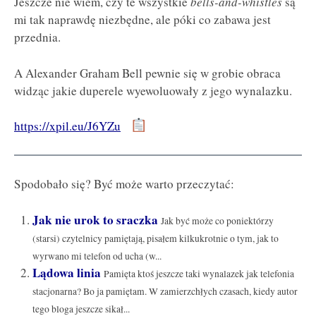
Jeszcze nie wiem, czy te wszystkie
bells-and-whistles
są
mi tak naprawdę niezbędne, ale póki co zabawa jest
przednia.
A Alexander Graham Bell pewnie się w grobie obraca
widząc jakie duperele wyewoluowały z jego wynalazku.
https://xpil.eu/J6YZu
Spodobało się? Być może warto przeczytać:
Jak nie urok to sraczka
Jak być może co poniektórzy
(starsi) czytelnicy pamiętają, pisałem kilkukrotnie o tym, jak to
wyrwano mi telefon od ucha (w...
Lądowa linia
Pamięta ktoś jeszcze taki wynalazek jak telefonia
stacjonarna? Bo ja pamiętam. W zamierzchłych czasach, kiedy autor
tego bloga jeszcze sikał...