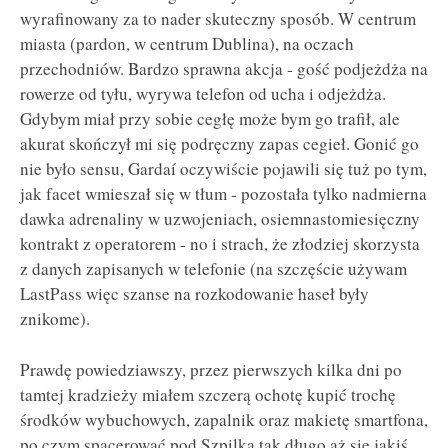
wyrafinowany za to nader skuteczny sposób. W centrum
miasta (pardon, w centrum Dublina), na oczach
przechodniów. Bardzo sprawna akcja - gość podjeżdża na
rowerze od tyłu, wyrywa telefon od ucha i odjeżdża.
Gdybym miał przy sobie cegłę może bym go trafił, ale
akurat skończył mi się podręczny zapas cegieł. Gonić go
nie było sensu, Gardaí oczywiście pojawili się tuż po tym,
jak facet wmieszał się w tłum - pozostała tylko nadmierna
dawka adrenaliny w uzwojeniach, osiemnastomiesięczny
kontrakt z operatorem - no i strach, że złodziej skorzysta
z danych zapisanych w telefonie (na szczęście używam
LastPass więc szanse na rozkodowanie haseł były
znikome).
Prawdę powiedziawszy, przez pierwszych kilka dni po
tamtej kradzieży miałem szczerą ochotę kupić trochę
środków wybuchowych, zapalnik oraz makietę smartfona,
po czym spacerować pod Szpilką tak długo aż się jakiś