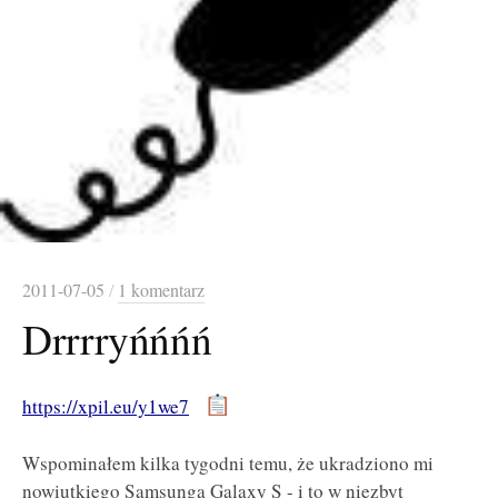
2011-07-05
/
1 komentarz
Drrrryńńńń
https://xpil.eu/y1we7
Wspominałem kilka tygodni temu, że ukradziono mi
nowiutkiego Samsunga Galaxy S - i to w niezbyt