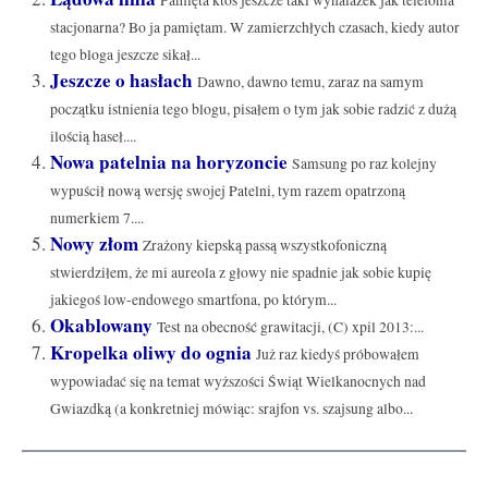
stacjonarna? Bo ja pamiętam. W zamierzchłych czasach, kiedy autor
tego bloga jeszcze sikał...
Jeszcze o hasłach
Dawno, dawno temu, zaraz na samym
początku istnienia tego blogu, pisałem o tym jak sobie radzić z dużą
ilością haseł....
Nowa patelnia na horyzoncie
Samsung po raz kolejny
wypuścił nową wersję swojej Patelni, tym razem opatrzoną
numerkiem 7....
Nowy złom
Zrażony kiepską passą wszystkofoniczną
stwierdziłem, że mi aureola z głowy nie spadnie jak sobie kupię
jakiegoś low-endowego smartfona, po którym...
Okablowany
Test na obecność grawitacji, (C) xpil 2013:...
Kropelka oliwy do ognia
Już raz kiedyś próbowałem
wypowiadać się na temat wyższości Świąt Wielkanocnych nad
Gwiazdką (a konkretniej mówiąc: srajfon vs. szajsung albo...