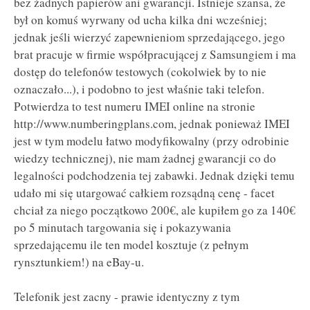
bez żadnych papierów ani gwarancji. Istnieje szansa, że
był on komuś wyrwany od ucha kilka dni wcześniej;
jednak jeśli wierzyć zapewnieniom sprzedającego, jego
brat pracuje w firmie współpracującej z Samsungiem i ma
dostęp do telefonów testowych (cokolwiek by to nie
oznaczało...), i podobno to jest właśnie taki telefon.
Potwierdza to test numeru IMEI online na stronie
http://www.numberingplans.com, jednak ponieważ IMEI
jest w tym modelu łatwo modyfikowalny (przy odrobinie
wiedzy technicznej), nie mam żadnej gwarancji co do
legalności podchodzenia tej zabawki. Jednak dzięki temu
udało mi się utargować całkiem rozsądną cenę - facet
chciał za niego początkowo 200€, ale kupiłem go za 140€
po 5 minutach targowania się i pokazywania
sprzedającemu ile ten model kosztuje (z pełnym
rynsztunkiem!) na eBay-u.
Telefonik jest zacny - prawie identyczny z tym