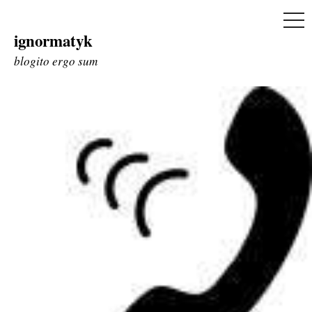
ME
ignormatyk
Skip
to
blogito ergo sum
content