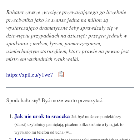
Bohater zawsze zwycięży przeważającego go liczebnie
przeciwnika jako że szanse jedna na milion są
wystarczająco dramatyczne żeby sprawdzały się w
dziewięciu przypadkach na dziesięć; przegra jednak w
spotkaniu z małym, łysym, pomarszczonym,
uśmiechniętym staruszkiem, który prawie na pewno jest
mistrzem wschodnich sztuk walki.
https://xpil.eu/y1we7
Spodobało się? Być może warto przeczytać:
Jak nie urok to sraczka
Jak być może co poniektórzy
(starsi) czytelnicy pamiętają, pisałem kilkukrotnie o tym, jak to
wyrwano mi telefon od ucha (w...
Lądowa linia
Pamięta ktoś jeszcze taki wynalazek jak telefonia