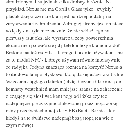
skradzionym. Jest jednak kilka drobnych różnic. Na
przykład, Nexus nie ma Gorilla Glass tylko "zwykły"
plastik dzięki czemu ekran jest bardziej podatny na
zarysowania i zabrudzenia. Z drugiej strony, jest on nieco
wklęsły - na tyle nieznacznie, że nie widać tego na
pierwszy rzut oka, ale wystarcza, żeby powierzchnia
ekranu nie rysowała się gdy telefon leży ekranem w dół.
Brakuje mu też radyjka - którego i tak nie używałem - ma
za to moduł NFC - którego używam równie intensywnie
co radyjka. Jedyna znacząca różnica na korzyść Nexus-a
to diodowa lampa błyskowa, którą da się ustawić w trybie
świecenia ciągłego (latarka!) dzięki czemu idąc nocą do
komnaty westchnień mam mniejsze szanse na zahaczenie
o czający się złośliwie kant nogi od łóżka czy też
nadepnięcie precyzyjnie ulokowanej przez moją córkę
miny przeciwpiechotnej klasy BB (Bucik Barbie - kto
kiedyś na to świństwo nadepnął bosą stopą ten wie o
czym mówię).