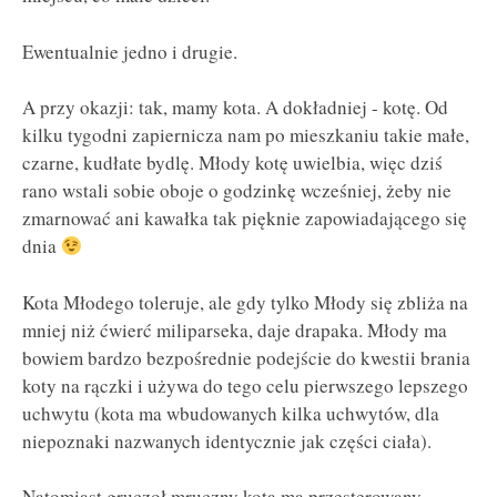
Ewentualnie jedno i drugie.
A przy okazji: tak, mamy kota. A dokładniej - kotę. Od
kilku tygodni zapiernicza nam po mieszkaniu takie małe,
czarne, kudłate bydlę. Młody kotę uwielbia, więc dziś
rano wstali sobie oboje o godzinkę wcześniej, żeby nie
zmarnować ani kawałka tak pięknie zapowiadającego się
dnia
Kota Młodego toleruje, ale gdy tylko Młody się zbliża na
mniej niż ćwierć miliparseka, daje drapaka. Młody ma
bowiem bardzo bezpośrednie podejście do kwestii brania
koty na rączki i używa do tego celu pierwszego lepszego
uchwytu (kota ma wbudowanych kilka uchwytów, dla
niepoznaki nazwanych identycznie jak części ciała).
Natomiast gruczoł mruczny kota ma przesterowany.