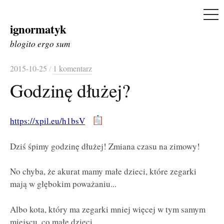
ME
ignormatyk
Skip
to
blogito ergo sum
content
2015-10-25
/
1 komentarz
Godzinę dłużej?
https://xpil.eu/h1bsV
Dziś śpimy godzinę dłużej! Zmiana czasu na zimowy!
No chyba, że akurat mamy małe dzieci, które zegarki
mają w głębokim poważaniu...
Albo kota, który ma zegarki mniej więcej w tym samym
miejscu, co małe dzieci.