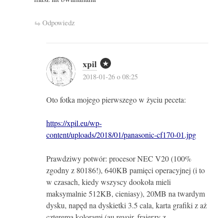
Odpowiedz
xpil
2018-01-26 o 08:25
Oto fotka mojego pierwszego w życiu peceta:
https://xpil.eu/wp-
content/uploads/2018/01/panasonic-cf170-01.jpg
Prawdziwy potwór: procesor NEC V20 (100%
zgodny z 80186!), 640KB pamięci operacyjnej (i to
w czasach, kiedy wszyscy dookoła mieli
maksymalnie 512KB, cieniasy), 20MB na twardym
dysku, napęd na dyskietki 3.5 cala, karta grafiki z aż
czterema kolorami (au revoir, frajerzy z