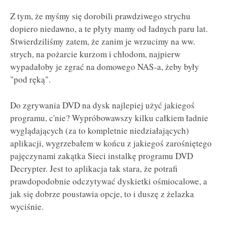
Z tym, że myśmy się dorobili prawdziwego strychu
dopiero niedawno, a te płyty mamy od ładnych paru lat.
Stwierdziliśmy zatem, że zanim je wrzucimy na ww.
strych, na pożarcie kurzom i chłodom, najpierw
wypadałoby je zgrać na domowego NAS-a, żeby były
"pod ręką".
Do zgrywania DVD na dysk najlepiej użyć jakiegoś
programu, c'nie? Wypróbowawszy kilku całkiem ładnie
wyglądających (za to kompletnie niedziałających)
aplikacji, wygrzebałem w końcu z jakiegoś zarośniętego
pajęczynami zakątka Sieci instalkę programu DVD
Decrypter. Jest to aplikacja tak stara, że potrafi
prawdopodobnie odczytywać dyskietki ośmiocalowe, a
jak się dobrze poustawia opcje, to i duszę z żelazka
wyciśnie.