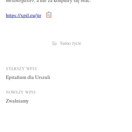
melanogaster
, a nie za końputry się brać.
https://xpil.eu/jir
Samo życie
Post
STARSZY WPIS
Epitafium dla Urszuli
navigation
NOWSZY WPIS
Zwalniamy