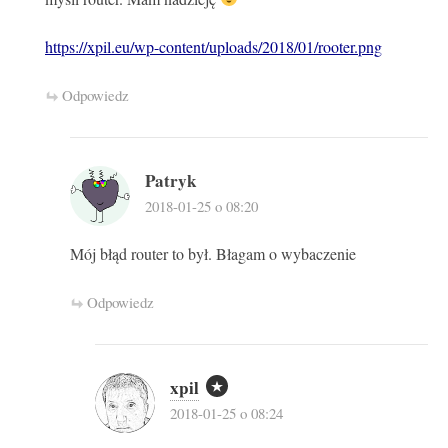
https://xpil.eu/wp-content/uploads/2018/01/rooter.png
Odpowiedz
Patryk
2018-01-25 o 08:20
Mój błąd router to był. Błagam o wybaczenie
Odpowiedz
xpil
2018-01-25 o 08:24