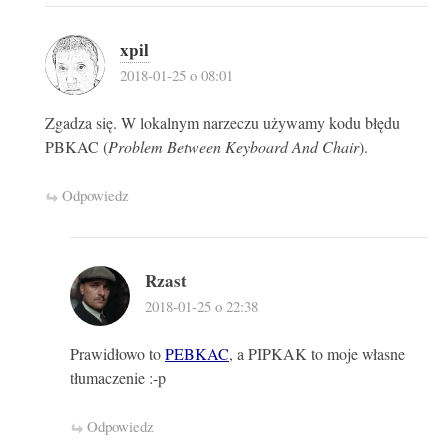
xpil
2018-01-25 o 08:01
Zgadza się. W lokalnym narzeczu używamy kodu błędu
PBKAC (
Problem Between Keyboard And Chair
).
Odpowiedz
Rzast
2018-01-25 o 22:38
Prawidłowo to
PEBKAC
, a PIPKAK to moje własne
tłumaczenie :-p
Odpowiedz