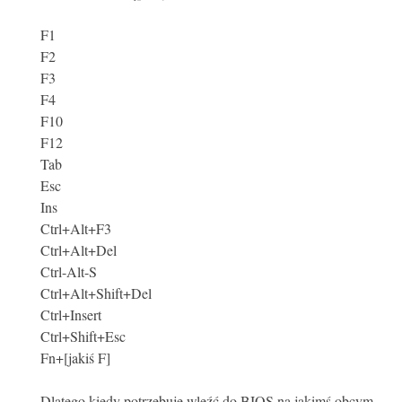
F1
F2
F3
F4
F10
F12
Tab
Esc
Ins
Ctrl+Alt+F3
Ctrl+Alt+Del
Ctrl-Alt-S
Ctrl+Alt+Shift+Del
Ctrl+Insert
Ctrl+Shift+Esc
Fn+[jakiś F]
Dlatego kiedy potrzebuję wleźć do BIOS na jakimś obcym