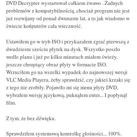
DVD Decrypter wystartował całkiem żwawo . Żadnych
problemów z kompatybilnością, chociaż program nie jest
już rozwijany od ponad dwunastu lat, a to jak wiadomo w
świecie końputrów cała wieczność.
Ustawiłem go w tryb ISO i przykazałem zgrać pierwszą z
dwudziestu sześciu płytek na dysk. Wszystko poszło
wedle planu i już po kilku minutach miałem świeży,
jeszcze chrupiący obraz płyty w formacie ISO.
Wrzuciłem go na wszelki wypadek do najnowszej wersji
VLC Media Playera, żeby sprawdzić, czy jakieś krzaki się
z tego nie zrobiły. Pojawiło mi się menu płyty DVD,
wybrałem wersję językową, puknąłem enter... I popłynął
film.
Z tym, że bez dźwięku.
Sprawdziłem systemową kontrolkę głośności... 100%.