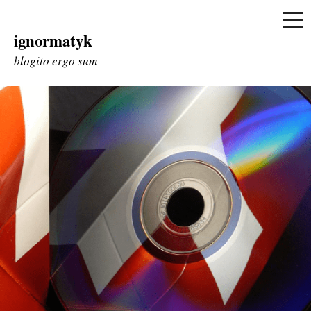
ME
ignormatyk
Skip
to
blogito ergo sum
content