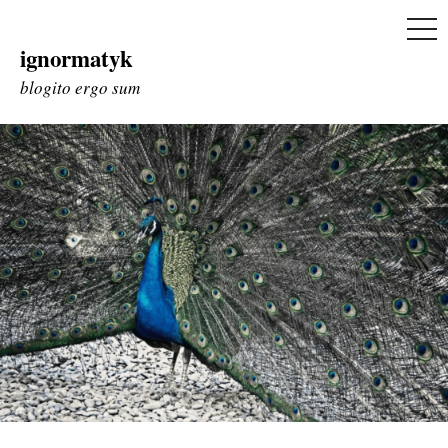
ME
ignormatyk
Skip
to
blogito ergo sum
content