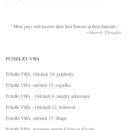
Most guys will receive their first flowers at their funerals.
~Shower Thougths
PCHEŁKI VBA
Pchełki VBA. Odcinek 18: gradienty
Pchełki VBA, odcinek 15: zagadka
Pchełki VBA – Odcinek 6: między arkuszami
Pchełki VBA – Odcinek 12: Schowek
Pchełki VBA, odcinek 17: Shape
Pchełki VBA: rysujemy spiralę Ulama w Excelu