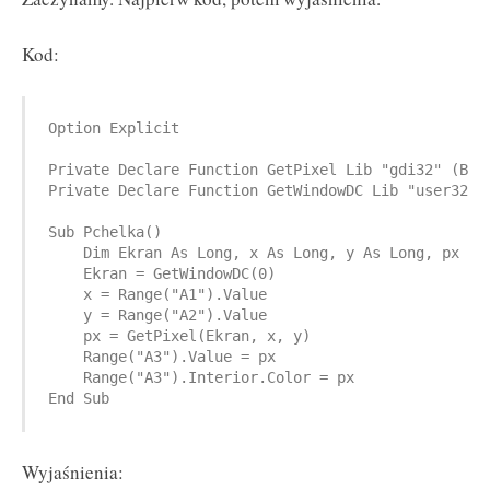
Kod:
Option Explicit

Private Declare Function GetPixel Lib "gdi32" (ByV
Private Declare Function GetWindowDC Lib "user32" (
Sub Pchelka()

    Dim Ekran As Long, x As Long, y As Long, px As 
    Ekran = GetWindowDC(0)

    x = Range("A1").Value

    y = Range("A2").Value

    px = GetPixel(Ekran, x, y)

    Range("A3").Value = px

    Range("A3").Interior.Color = px

End Sub
Wyjaśnienia: