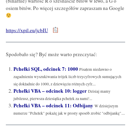
(binarnie) wartość R o szesnaście bitów w lewo, a G o
osiem bitów. Po więcej szczegółów zapraszam na Google
https://xpil.eu/jcbIU
Spodobało się? Być może warto przeczytać:
Pchełki SQL, odcinek 7: 1000
Pisałem niedawno o
zagadnieniu wyszukiwania trójek liczb trzycyfrowych sumujących
się dokładnie do 1000, z dziewięciu różnych cyfr....
Pchełki VBA – odcinek 10: logger
Dzisiaj mamy
jubileusz, pierwsza dziesiątka pchełek za nami!...
Pchełki VBA – odcinek 11: Odbijany
W dzisiejszym
numerze "Pchełek" pokażę jak w prosty sposób zrobić "odbijankę"....