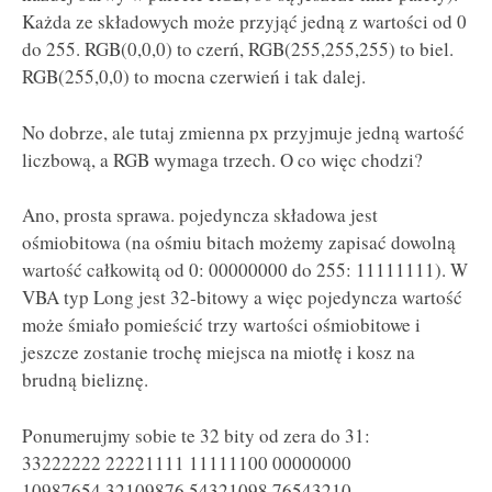
Każda ze składowych może przyjąć jedną z wartości od 0
do 255. RGB(0,0,0) to czerń, RGB(255,255,255) to biel.
RGB(255,0,0) to mocna czerwień i tak dalej.
No dobrze, ale tutaj zmienna px przyjmuje jedną wartość
liczbową, a RGB wymaga trzech. O co więc chodzi?
Ano, prosta sprawa. pojedyncza składowa jest
ośmiobitowa (na ośmiu bitach możemy zapisać dowolną
wartość całkowitą od 0: 00000000 do 255: 11111111). W
VBA typ Long jest 32-bitowy a więc pojedyncza wartość
może śmiało pomieścić trzy wartości ośmiobitowe i
jeszcze zostanie trochę miejsca na miotłę i kosz na
brudną bieliznę.
Ponumerujmy sobie te 32 bity od zera do 31:
33222222 22221111 11111100 00000000
10987654 32109876 54321098 76543210