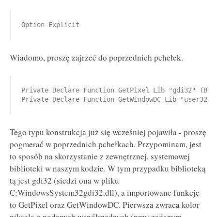
Option Explicit
Wiadomo, proszę zajrzeć do poprzednich pchełek.
Private Declare Function GetPixel Lib "gdi32" (ByV
Private Declare Function GetWindowDC Lib "user32" 
Tego typu konstrukcja już się wcześniej pojawiła - proszę
pogmerać w poprzednich pchełkach. Przypominam, jest
to sposób na skorzystanie z zewnętrznej, systemowej
biblioteki w naszym kodzie. W tym przypadku biblioteką
tą jest gdi32 (siedzi ona w pliku
C:WindowsSystem32gdi32.dll), a importowane funkcje
to GetPixel oraz GetWindowDC. Pierwsza zwraca kolor
piksela o podanych współrzędnych (przy zadanym