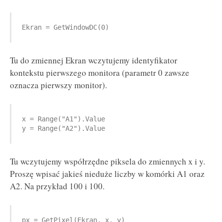
Ekran = GetWindowDC(0)
Tu do zmiennej Ekran wczytujemy identyfikator
kontekstu pierwszego monitora (parametr 0 zawsze
oznacza pierwszy monitor).
x = Range("A1").Value

y = Range("A2").Value
Tu wczytujemy współrzędne piksela do zmiennych x i y.
Proszę wpisać jakieś nieduże liczby w komórki A1 oraz
A2. Na przykład 100 i 100.
px = GetPixel(Ekran, x, y)