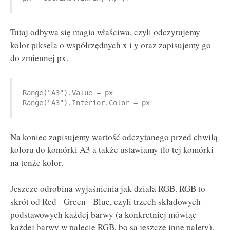
Tutaj odbywa się magia właściwa, czyli odczytujemy
kolor piksela o współrzędnych x i y oraz zapisujemy go
do zmiennej px.
Range("A3").Value = px

Range("A3").Interior.Color = px
Na koniec zapisujemy wartość odczytanego przed chwilą
koloru do komórki A3 a także ustawiamy tło tej komórki
na tenże kolor.
Jeszcze odrobina wyjaśnienia jak działa RGB. RGB to
skrót od Red - Green - Blue, czyli trzech składowych
podstawowych każdej barwy (a konkretniej mówiąc
każdej barwy w palecie RGB, bo są jeszcze inne palety).