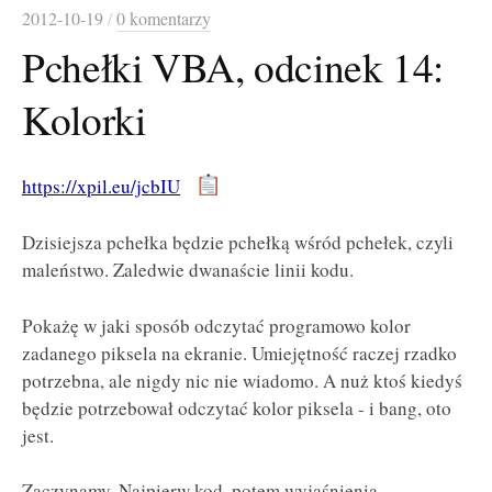
2012-10-19
/
0 komentarzy
Pchełki VBA, odcinek 14:
Kolorki
https://xpil.eu/jcbIU
Dzisiejsza pchełka będzie pchełką wśród pchełek, czyli
maleństwo. Zaledwie dwanaście linii kodu.
Pokażę w jaki sposób odczytać programowo kolor
zadanego piksela na ekranie. Umiejętność raczej rzadko
potrzebna, ale nigdy nic nie wiadomo. A nuż ktoś kiedyś
będzie potrzebował odczytać kolor piksela - i bang, oto
jest.
Zaczynamy. Najpierw kod, potem wyjaśnienia.